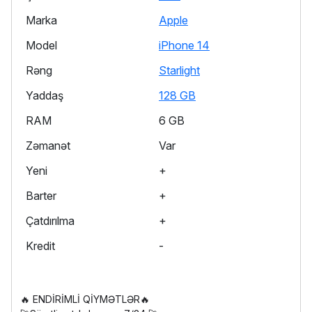
Marka
Apple
Model
iPhone 14
Rəng
Starlight
Yaddaş
128 GB
RAM
6 GB
Zəmanət
Var
Yeni
+
Barter
+
Çatdırılma
+
Kredit
-
🔥 ENDİRİMLİ QİYMƏTLƏR🔥