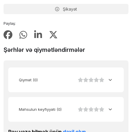
Şikayət
Paylaş:
Şərhlər və qiymətləndirmələr
Qiymət
(0)
Məhsulun keyfiyyəti
(0)
Rəy yaza bilmək üçün
daxil olun
.