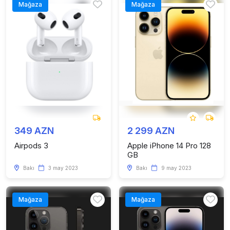
Mağaza
Mağaza
349 AZN
2 299 AZN
Airpods 3
Apple iPhone 14 Pro 128
GB
Bakı
3 may 2023
Bakı
9 may 2023
Mağaza
Mağaza