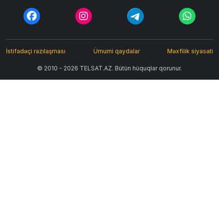
İstifadəçi razılaşması
Ümumi qaydalar
Məxfilik siyasəti
© 2010 - 2026 TELSAT.AZ. Bütün hüquqlar qorunur.