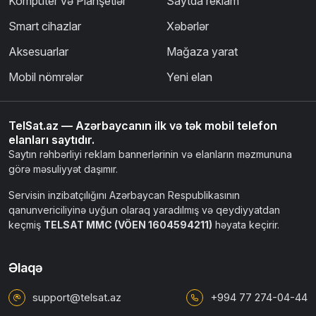
Kompüter və Planşetlər
Saytda reklam
Smart cihazlar
Xəbərlər
Aksesuarlar
Mağaza yarat
Mobil nömrələr
Yeni elan
TelSat.az — Azərbaycanın ilk və tək mobil telefon
elanları saytıdır.
Saytın rəhbərliyi reklam bannerlərinin və elanların məzmununa
görə məsuliyyət daşımır.
Servisin inzibatçılığını Azərbaycan Respublikasının
qanunvericiliyinə uyğun olaraq yaradılmış və qeydiyyatdan
keçmiş
TELSAT MMC (VÖEN 1604594211)
həyata keçirir.
Əlaqə
support@telsat.az
+994 77 274-04-44