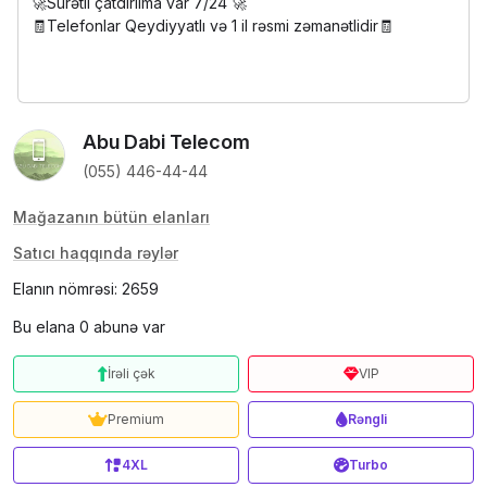
🚀Sürətli çatdırılma var 7/24 🚀
🧾Telefonlar Qeydiyyatlı və 1 il rəsmi zəmanətlidir🧾
Abu Dabi Telecom
(055) 446-44-44
Mağazanın bütün elanları
Satıcı haqqında rəylər
Elanın nömrəsi: 2659
Bu elana 0 abunə var
İrəli çək
VIP
Premium
Rəngli
4XL
Turbo