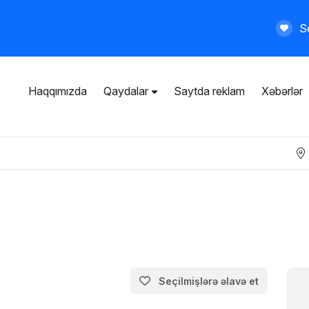
Se
Haqqımızda
Qaydalar
Saytda reklam
Xəbərlər
İstifadəçi razılaşması
Ümumi qaydalar
Məxfilik siyasəti
Ödənişli xidmətlər
Seçilmişlərə əlavə et