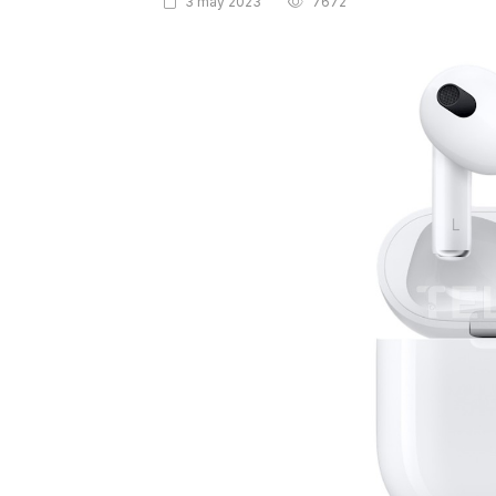
3 may 2023
7672