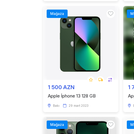
Mağaza
M
1 500 AZN
1 
Apple İphone 13 128 GB
Ap
Bakı
29 mart 2023
Mağaza
M