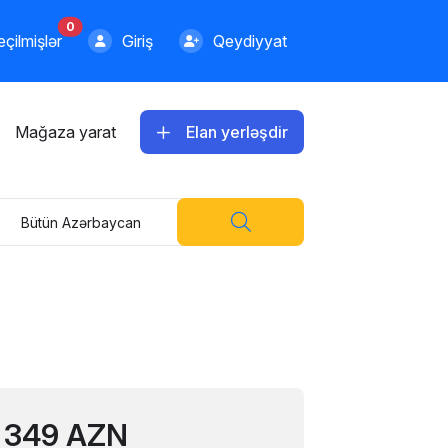
0
çilmişlər
Giriş
Qeydiyyat
Mağaza yarat
Elan yerləşdir
Bütün Azərbaycan
349 AZN