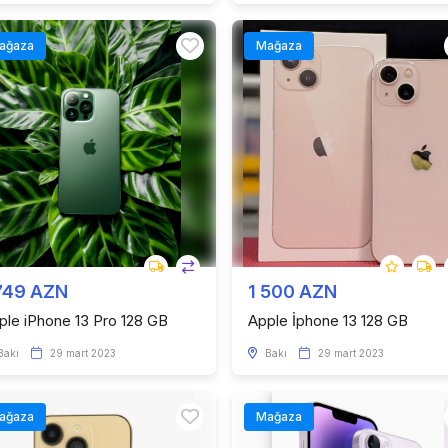
ağaza
Mağaza
749 AZN
1 500 AZN
ple iPhone 13 Pro 128 GB
Apple İphone 13 128 GB
Bakı
29 mart 2023
Bakı
29 mart 2023
ağaza
Mağaza