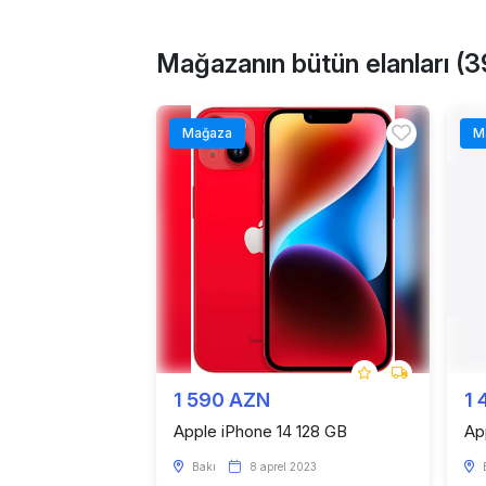
Mağazanın bütün elanları (3
Mağaza
M
1 590 AZN
1 
Apple iPhone 14 128 GB
Ap
Bakı
8 aprel 2023