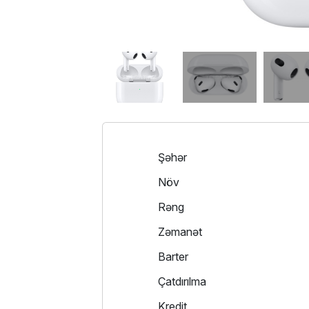
Şəhər
Növ
Rəng
Zəmanət
Barter
Çatdırılma
Kredit