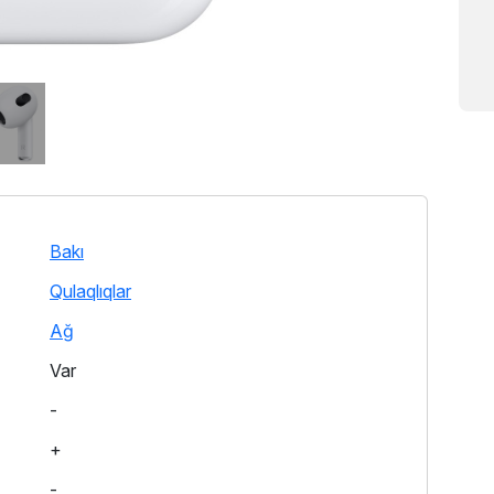
Bakı
Qulaqlıqlar
Ağ
Var
-
+
-