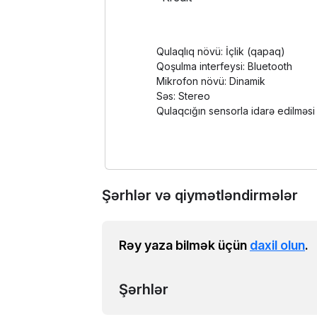
Qulaqlıq növü: İçlik (qapaq)
Qoşulma interfeysi: Bluetooth
Mikrofon növü: Dinamik
Səs: Stereo
Qulaqcığın sensorla idarə edilməsi
Şərhlər və qiymətləndirmələr
Rəy yaza bilmək üçün
daxil olun
.
Şərhlər