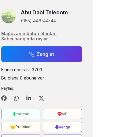
Abu Dabi Telecom
(055) 446-44-44
Mağazanın bütün elanları
Satıcı haqqında rəylər
Zəng et
Elanın nömrəsi: 3703
Bu elana 0 abunə var
Paylaş:
İrəli çək
VIP
Premium
Rəngli