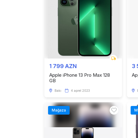
1 799 AZN
3
Apple iPhone 13 Pro Max 128
Ap
GB
Bakı
4 aprel 2023
Mağaza
M