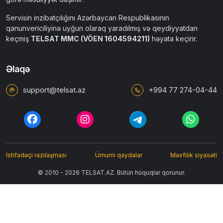
Servisin inzibatçılığını Azərbaycan Respublikasının
qanunvericiliyinə uyğun olaraq yaradılmış və qeydiyyatdan
keçmiş
TELSAT MMC (VÖEN 1604594211)
həyata keçirir.
Əlaqə
support@telsat.az
+994 77 274-04-44
İstifadəçi razılaşması
Ümumi qaydalar
Məxfilik siyasəti
© 2010 - 2026 TELSAT.AZ. Bütün hüquqlar qorunur.