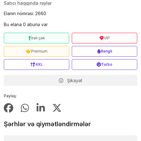
Satıcı haqqında rəylər
Elanın nömrəsi: 2660
Bu elana 0 abunə var
İrəli çək
VIP
Premium
Rəngli
4XL
Turbo
Şikayət
Paylaş:
Şərhlər və qiymətləndirmələr