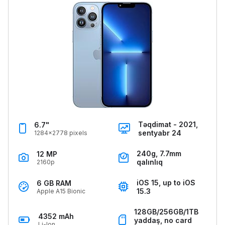
Təqdimat - 2021,
6.7"
sentyabr 24
1284x2778 pixels
240g, 7.7mm
12 MP
qalınlıq
2160p
iOS 15, up to iOS
6 GB RAM
15.3
Apple A15 Bionic
128GB/256GB/1TB
4352 mAh
yaddaş, no card
Li-Ion