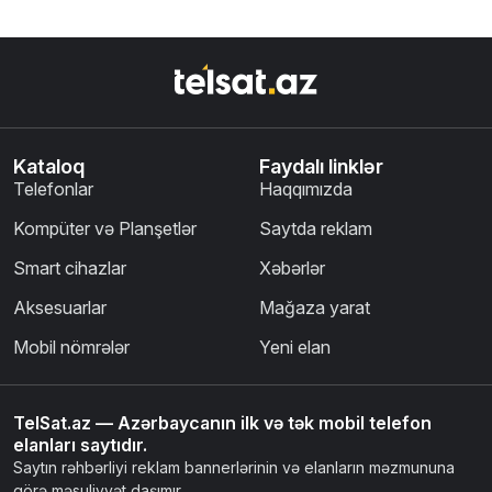
Kataloq
Faydalı linklər
Telefonlar
Haqqımızda
Kompüter və Planşetlər
Saytda reklam
Smart cihazlar
Xəbərlər
Aksesuarlar
Mağaza yarat
Mobil nömrələr
Yeni elan
TelSat.az — Azərbaycanın ilk və tək mobil telefon
elanları saytıdır.
Saytın rəhbərliyi reklam bannerlərinin və elanların məzmununa
görə məsuliyyət daşımır.