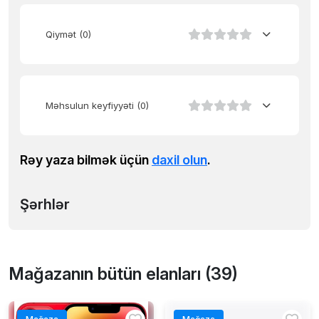
Qiymət
(0)
Məhsulun keyfiyyəti
(0)
Rəy yaza bilmək üçün
daxil olun
.
Şərhlər
Mağazanın bütün elanları (39)