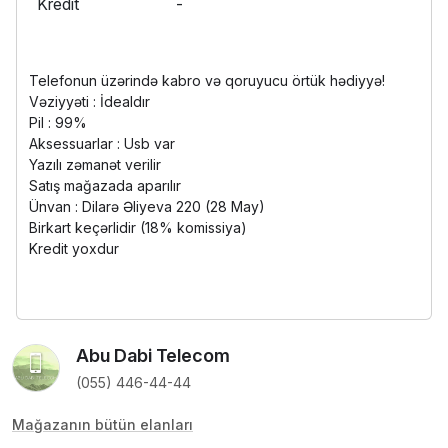
Kredit
-
Telefonun üzərində kabro və qoruyucu örtük hədiyyə!
Vəziyyəti : İdealdır
Pil : 99%
Aksessuarlar : Usb var
Yazılı zəmanət verilir
Satış mağazada aparılır
Ünvan : Dilarə Əliyeva 220 (28 May)
Birkart keçərlidir (18% komissiya)
Kredit yoxdur
Abu Dabi Telecom
(055) 446-44-44
Mağazanın bütün elanları