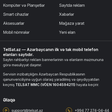
Kompüter və Planşetlər
Saytda reklam
Smart cihazlar
Xəbərlər
Aksesuarlar
Mağaza yarat
Mobil nömrələr
Yeni elan
TelSat.az — Azərbaycanın ilk və tək mobil telefon
elanları saytıdır.
Saytın rəhbərliyi reklam bannerlərinin və elanların məzmununa
görə məsuliyyət daşımır.
Servisin inzibatçılığını Azərbaycan Respublikasının
qanunvericiliyinə uyğun olaraq yaradılmış və qeydiyyatdan
keçmiş
TELSAT MMC (VÖEN 1604594211)
həyata keçirir.
Əlaqə
support@telsat.az
+994 77 274-04-44