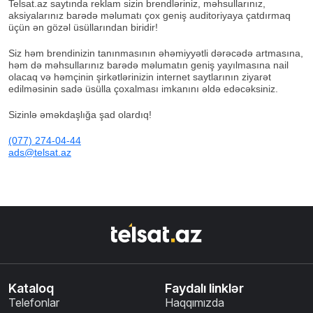
Telsat.az saytında reklam sizin brendləriniz, məhsullarınız,
aksiyalarınız barədə məlumatı çox geniş auditoriyaya çatdırmaq
üçün ən gözəl üsüllarından biridir!
Siz həm brendinizin tanınmasının əhəmiyyətli dərəcədə artmasına,
həm də məhsullarınız barədə məlumatın geniş yayılmasına nail
olacaq və həmçinin şirkətlərinizin internet saytlarının ziyarət
edilməsinin sadə üsülla çoxalması imkanını əldə edəcəksiniz.
Sizinlə əməkdaşlığa şad olardıq!
(077) 274-04-44
ads@telsat.az
Kataloq
Faydalı linklər
Telefonlar
Haqqımızda