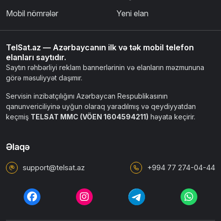
Mobil nömrələr
Yeni elan
TelSat.az — Azərbaycanın ilk və tək mobil telefon
elanları saytıdır.
Saytın rəhbərliyi reklam bannerlərinin və elanların məzmununa
görə məsuliyyət daşımır.
Servisin inzibatçılığını Azərbaycan Respublikasının
qanunvericiliyinə uyğun olaraq yaradılmış və qeydiyyatdan
keçmiş
TELSAT MMC (VÖEN 1604594211)
həyata keçirir.
Əlaqə
support@telsat.az
+994 77 274-04-44