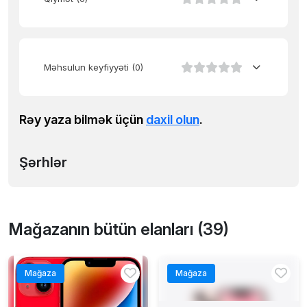
Məhsulun keyfiyyəti
(0)
Rəy yaza bilmək üçün
daxil olun
.
Şərhlər
Mağazanın bütün elanları (39)
Mağaza
Mağaza