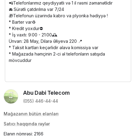
📲Telefonlarımız qeydiyyatlı və 1 il rəsmi zəmanətlidir
🚘 Sürətli çatdırılma var 7/24
🎁Telefonun üzərində kabro va plyonka hədiyyə !
* Barter var♻️
* Kredit yoxdur⛔️
* İş vaxtı: 9:00 - 21:00🕰️
Ünvan: 28 May, Dilarə Əliyeva 220 📍
* Taksit kartları keçərlidir əlavə komissiya var
* Mağazada həmçinin 2-ci əl telefonların satışıda
mövcuddur
Abu Dabi Telecom
(055) 446-44-44
Mağazanın bütün elanları
Satıcı haqqında rəylər
Elanın nömrəsi: 2166