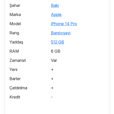
Şəhər
Bakı
Marka
Apple
Model
iPhone 14 Pro
Rəng
Bənövşəyi
Yaddaş
512 GB
RAM
6 GB
Zəmanət
Var
Yeni
+
Barter
+
Çatdırılma
+
Kredit
-