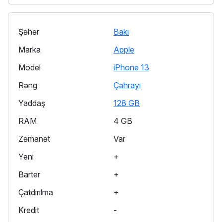
Şəhər
Bakı
Marka
Apple
Model
iPhone 13
Rəng
Çəhrayı
Yaddaş
128 GB
RAM
4 GB
Zəmanət
Var
Yeni
+
Barter
+
Çatdırılma
+
Kredit
-