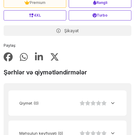
Premium
Rəngli
4XL
Turbo
Şikayət
Paylaş:
Şərhlər və qiymətləndirmələr
Qiymət
(0)
Məhsulun keyfiyyəti
(0)