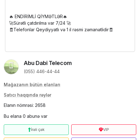
🔥 ENDİRİMLİ QİYMƏTLƏR🔥
🚀Sürətli çatdırılma var 7/24 🚀
🧾Telefonlar Qeydiyyatlı və 1 il rəsmi zəmanətlidir🧾
Abu Dabi Telecom
(055) 446-44-44
Mağazanın bütün elanları
Satıcı haqqında rəylər
Elanın nömrəsi: 2658
Bu elana 0 abunə var
İrəli çək
VIP