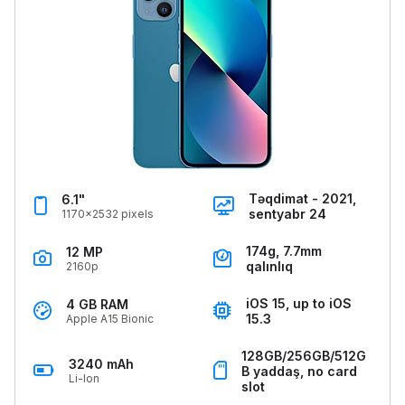
Təqdimat - 2021,
6.1"
sentyabr 24
1170x2532 pixels
174g, 7.7mm
12 MP
qalınlıq
2160p
iOS 15, up to iOS
4 GB RAM
15.3
Apple A15 Bionic
128GB/256GB/512G
3240 mAh
B yaddaş, no card
Li-Ion
slot