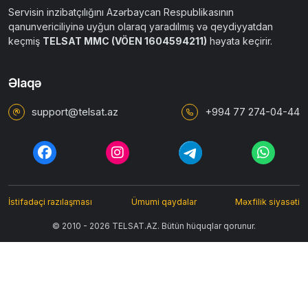
Servisin inzibatçılığını Azərbaycan Respublikasının
qanunvericiliyinə uyğun olaraq yaradılmış və qeydiyyatdan
keçmiş
TELSAT MMC (VÖEN 1604594211)
həyata keçirir.
Əlaqə
support@telsat.az
+994 77 274-04-44
İstifadəçi razılaşması
Ümumi qaydalar
Məxfilik siyasəti
© 2010 - 2026 TELSAT.AZ. Bütün hüquqlar qorunur.