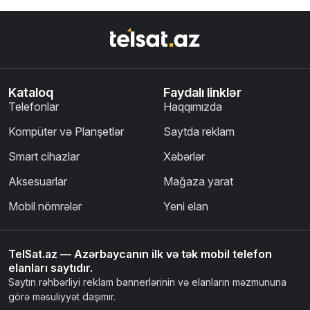
Kataloq
Faydalı linklər
Telefonlar
Haqqımızda
Kompüter və Planşetlər
Saytda reklam
Smart cihazlar
Xəbərlər
Aksesuarlar
Mağaza yarat
Mobil nömrələr
Yeni elan
TelSat.az — Azərbaycanın ilk və tək mobil telefon
elanları saytıdır.
Saytın rəhbərliyi reklam bannerlərinin və elanların məzmununa
görə məsuliyyət daşımır.