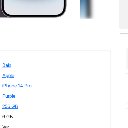
Bakı
Apple
iPhone 14 Pro
Purple
256 GB
6 GB
Var