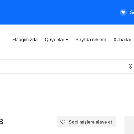
Se
Haqqımızda
Qaydalar
Saytda reklam
Xəbərlər
İstifadəçi razılaşması
Ümumi qaydalar
Məxfilik siyasəti
Ödənişli xidmətlər
B
Seçilmişlərə əlavə et