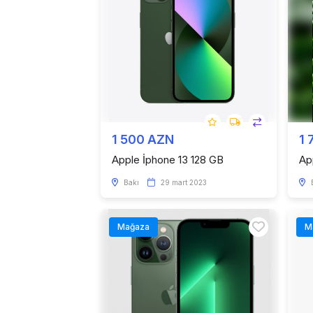
1 500 AZN
1 
Apple İphone 13 128 GB
Ap
Bakı
29 mart 2023
Mağaza
M