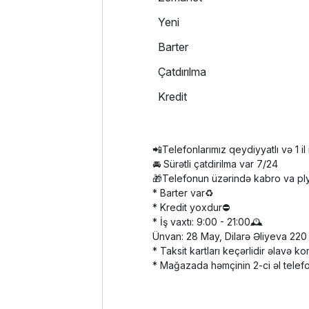
Yeni
Barter
Çatdırılma
Kredit
📲Telefonlarımız qeydiyyatlı və 1 il
🚘 Sürətli çatdirilma var 7/24
🎁Telefonun üzərində kabro va pl
* Barter var♻️
* Kredit yoxdur⛔️
* İş vaxtı: 9:00 - 21:00🕰️
Ünvan: 28 May, Dilarə Əliyeva 220
* Taksit kartları keçərlidir əlavə k
* Mağazada həmçinin 2-ci əl telef