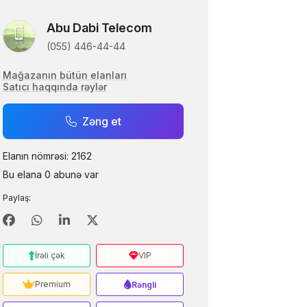
Abu Dabi Telecom
(055) 446-44-44
Mağazanın bütün elanları
Satıcı haqqında rəylər
Zəng et
Elanın nömrəsi: 2162
Bu elana 0 abunə var
Paylaş:
2499.00 AZN
İrəli çək
VIP
Apple iPhone 14 Pro 256 GB
Premium
Rəngli
Telefon Baku