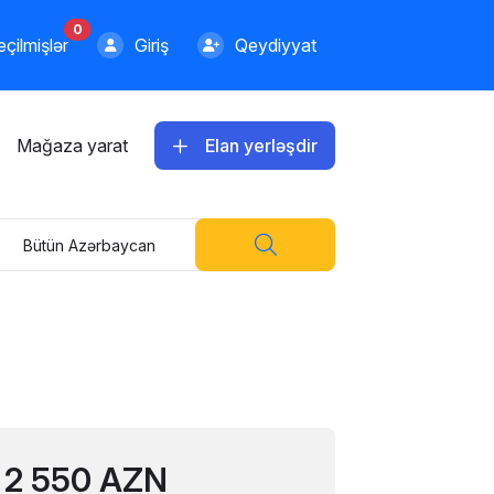
0
çilmişlər
Giriş
Qeydiyyat
Mağaza yarat
Elan yerləşdir
Bütün Azərbaycan
2 550 AZN