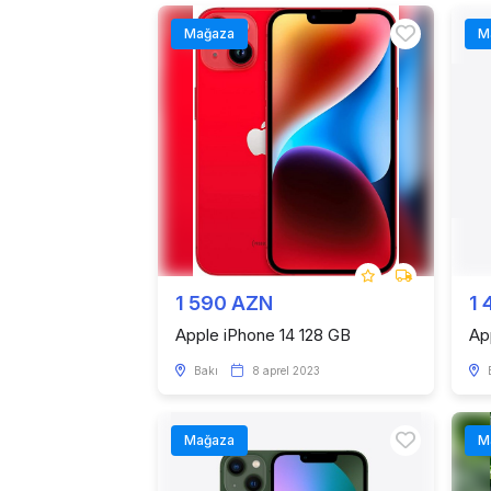
Mağaza
M
1 590 AZN
1 
Apple iPhone 14 128 GB
Ap
Bakı
8 aprel 2023
Mağaza
M