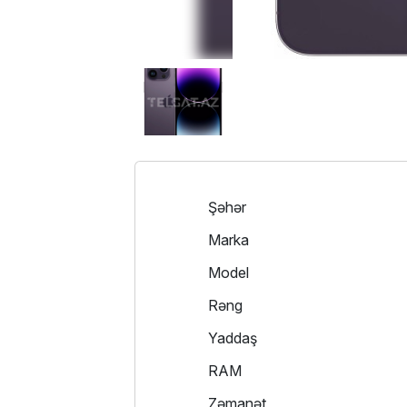
Şəhər
Marka
Model
Rəng
Yaddaş
RAM
Zəmanət