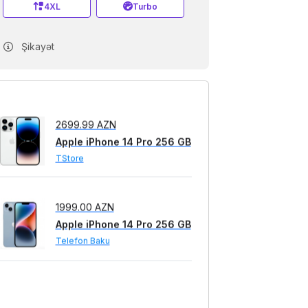
4XL
Turbo
2699.99 AZN
Şikayət
Apple iPhone 14 Pro 256 GB
TStore
1999.00 AZN
Apple iPhone 14 Pro 256 GB
Telefon Baku
2400.00 AZN
Apple iPhone 14 Pro 256 GB
Restart