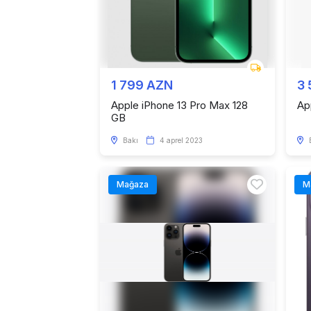
1 799 AZN
3
Apple iPhone 13 Pro Max 128
Ap
GB
Bakı
4 aprel 2023
Mağaza
M