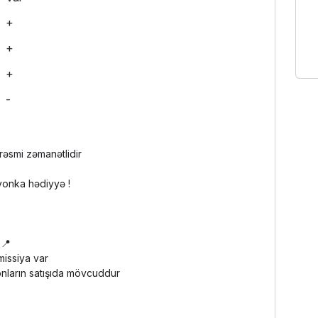
+
+
+
-
 rəsmi zəmanətlidir
yonka hədiyyə !
 📍
omissiya var
onların satışıda mövcuddur