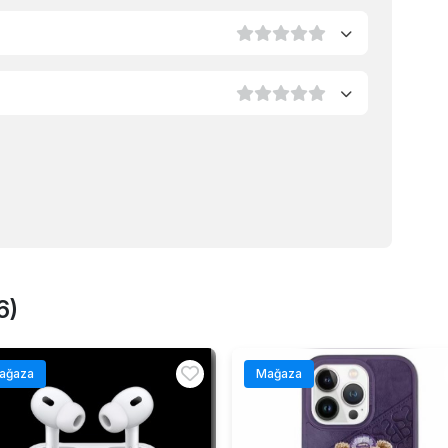
6)
ağaza
Mağaza