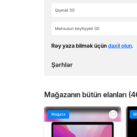
Qiymət
(0)
Məhsulun keyfiyyəti
(0)
Rəy yaza bilmək üçün
daxil olun
.
Şərhlər
Mağazanın bütün elanları (4
Mağaza
M