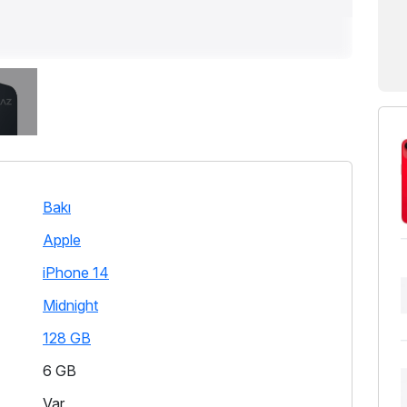
Bakı
Apple
iPhone 14
Midnight
128 GB
6 GB
Var