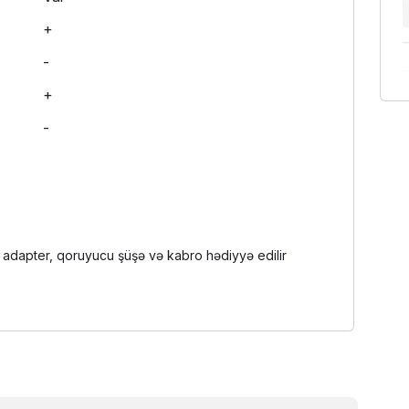
+
-
+
-
l adapter, qoruyucu şüşə və kabro hədiyyə edilir