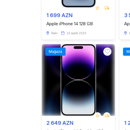
1 699 AZN
3
Apple iPhone 14 128 GB
Ap
Bakı
23 aprel 2023
Mağaza
M
2 649 AZN
1 