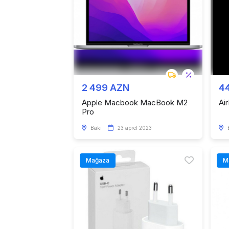
2 499 AZN
4
Apple Macbook MacBook M2
Ai
Pro
Bakı
23 aprel 2023
Mağaza
M