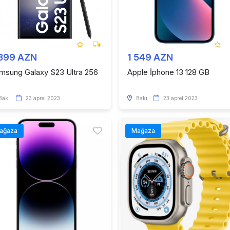
 399 AZN
1 549 AZN
msung Galaxy S23 Ultra 256
Apple İphone 13 128 GB
B
Bakı
23 aprel 2023
Bakı
23 aprel 2023
ağaza
Mağaza