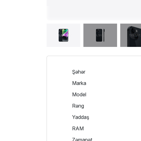
Şəhər
Marka
Model
Rəng
Yaddaş
RAM
Zəmanət