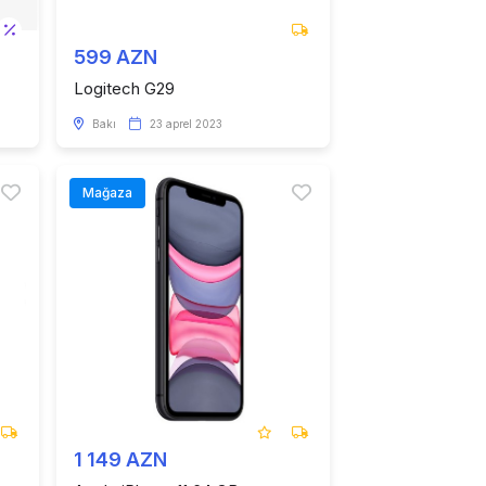
599 AZN
Logitech G29
Bakı
23 aprel 2023
Mağaza
1 149 AZN