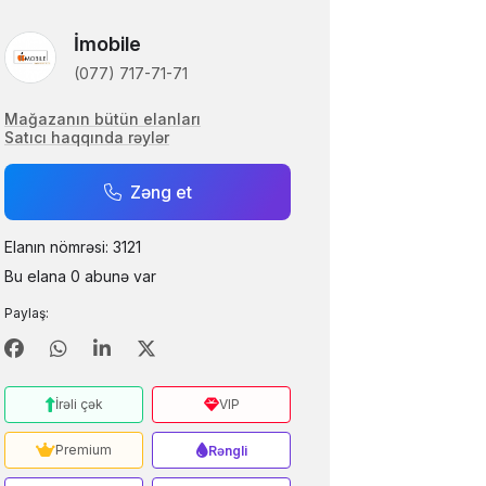
Apple iPhone 14 128 GB
Telefon Baku
İmobile
(077) 717-71-71
Mağazanın bütün elanları
740.00 AZN
Satıcı haqqında rəylər
Apple iPhone 14 128 GB
Samira Hasanova
Zəng et
Elanın nömrəsi: 3121
850.00 AZN
Bu elana 0 abunə var
Apple iPhone 14 128 GB
Paylaş:
Emil Hüseynov
İrəli çək
VIP
1589.00 AZN
Apple iPhone 14 128 GB
Premium
Rəngli
TStore