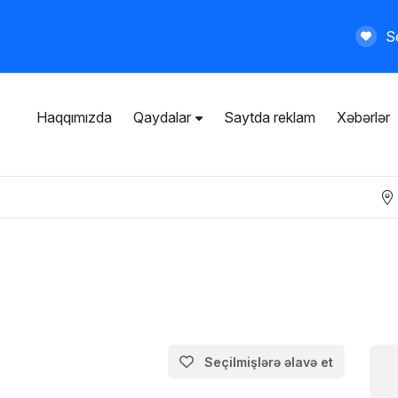
Se
Haqqımızda
Qaydalar
Saytda reklam
Xəbərlər
İstifadəçi razılaşması
Ümumi qaydalar
Məxfilik siyasəti
Ödənişli xidmətlər
Seçilmişlərə əlavə et