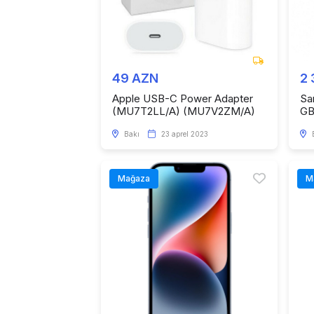
49 AZN
2
Apple USB-C Power Adapter
Sa
(MU7T2LL/A) (MU7V2ZM/A)
G
Bakı
23 aprel 2023
Mağaza
M