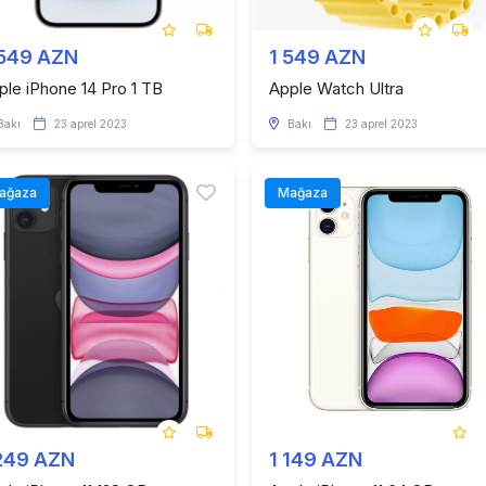
 549 AZN
1 549 AZN
ple iPhone 14 Pro 1 TB
Apple Watch Ultra
Bakı
23 aprel 2023
Bakı
23 aprel 2023
ağaza
Mağaza
249 AZN
1 149 AZN