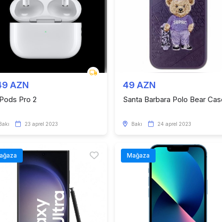
49 AZN
49 AZN
rPods Pro 2
Santa Barbara Polo Bear Cas
Bakı
23 aprel 2023
Bakı
24 aprel 2023
ağaza
Mağaza