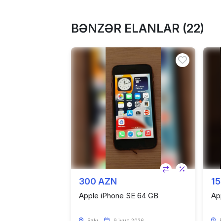
BƏNZƏR ELANLAR (22)
300 AZN
1
Apple iPhone SE 64 GB
Ap
Bakı
9 iyun 2026