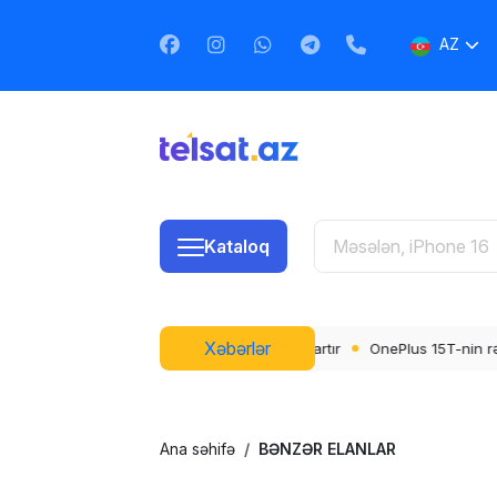
AZ
EN
RU
Kataloq
Xəbərlər
lar artır
OnePlus 15T-nin rəsmi dizaynı və rəngləri açıqlandı
Wha
Ana səhifə
BƏNZƏR ELANLAR