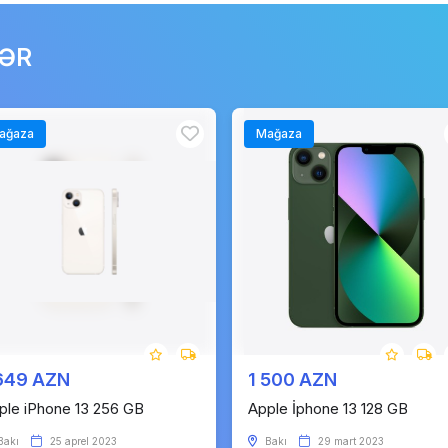
LƏR
ağaza
Mağaza
649 AZN
1 500 AZN
ple iPhone 13 256 GB
Apple İphone 13 128 GB
Bakı
25 aprel 2023
Bakı
29 mart 2023