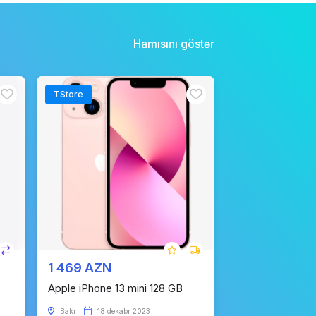
Hamısını göstər
TStore
1 469 AZN
Apple iPhone 13 mini 128 GB
Bakı
18 dekabr 2023