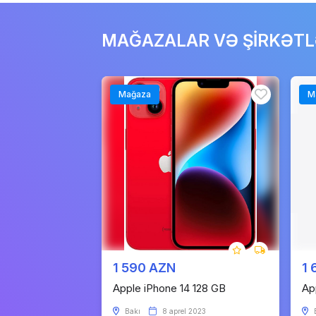
MAĞAZALAR VƏ ŞİRKƏT
Mağaza
M
1 590 AZN
1 
Apple iPhone 14 128 GB
Ap
Bakı
8 aprel 2023