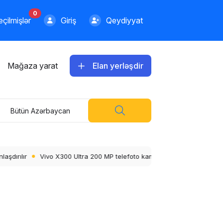
0
çilmişlər
Giriş
Qeydiyyat
Mağaza yarat
Elan yerləşdir
Bütün Azərbaycan
foto kamera ilə gəlir
Honor, peşəkar görüntü üçün ARRI ilə birləşdi