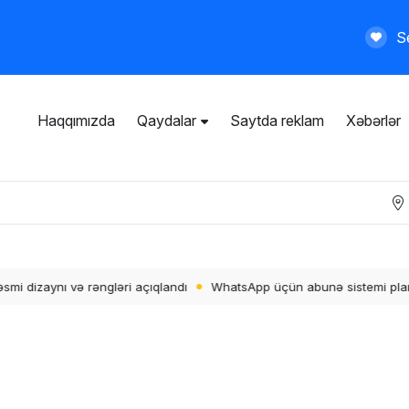
Se
Haqqımızda
Qaydalar
Saytda reklam
Xəbərlər
İstifadəçi razılaşması
Ümumi qaydalar
Məxfilik siyasəti
Ödənişli xidmətlər
tsApp üçün abunə sistemi planlaşdırılır
Vivo X300 Ultra 200 MP tele