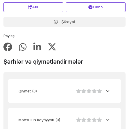
4XL
Turbo
Şikayət
Paylaş:
Şərhlər və qiymətləndirmələr
Qiymət
(0)
Məhsulun keyfiyyəti
(0)