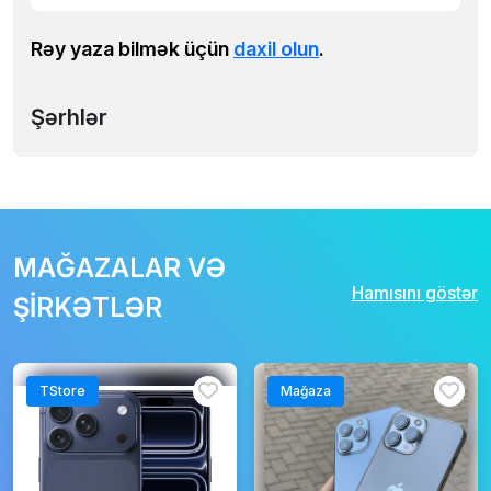
Rəy yaza bilmək üçün
daxil olun
.
Şərhlər
MAĞAZALAR VƏ
Hamısını göstər
ŞİRKƏTLƏR
TStore
Mağaza