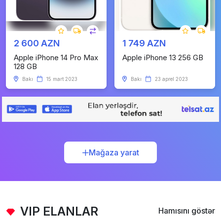
2 600 AZN
1 749 AZN
Apple iPhone 14 Pro Max
Apple iPhone 13 256 GB
128 GB
Bakı
15 mart 2023
Bakı
23 aprel 2023
Mağaza yarat
VIP ELANLAR
Hamısını göstər