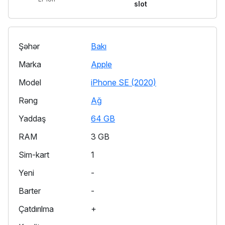
slot
Şəhər
Bakı
Marka
Apple
Model
iPhone SE (2020)
Rəng
Ağ
Yaddaş
64 GB
RAM
3 GB
Sim-kart
1
Yeni
-
Barter
-
Çatdırılma
+