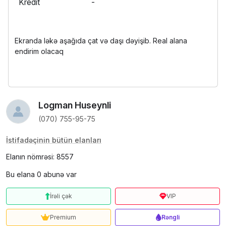
Kredit
-
Ekranda ləkə aşağıda çat və daşı dəyişib. Real alana
endirim olacaq
Logman Huseynli
(070) 755-95-75
İstifadəçinin bütün elanları
Elanın nömrəsi: 8557
Bu elana 0 abunə var
İrəli çək
VIP
Premium
Rəngli