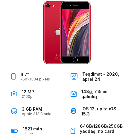
Təqdimat - 2020,
4.7"
aprel 24
750x1334 pixels
148g, 7.3mm
12 MP
qalınlıq
2160p
iOS 13, up to iOS
3 GB RAM
15.3
Apple A13 Bionic
64GB/128GB/256GB
1821 mAh
yaddaş, no card
Li-Ion