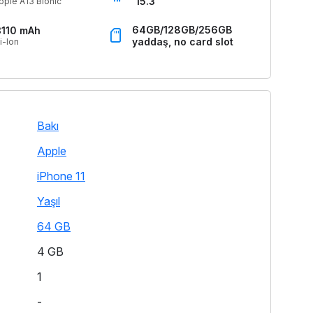
15.3
pple A13 Bionic
64GB/128GB/256GB
3110 mAh
yaddaş, no card slot
i-Ion
Bakı
Apple
iPhone 11
Yaşıl
64 GB
4 GB
1
-