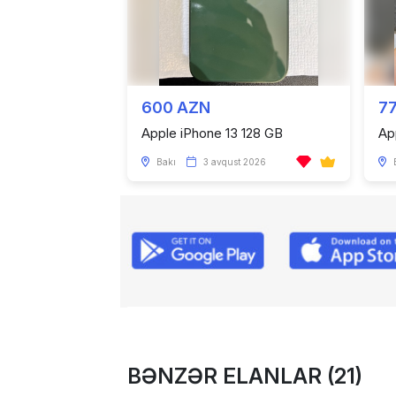
600 AZN
7
Apple iPhone 13 128 GB
Ap
Bakı
3 avqust 2026
BƏNZƏR ELANLAR (21)