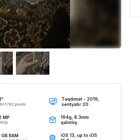
Təqdimat - 2019,
1"
sentyabr 20
8x1792 pixels
194g, 8.3mm
2 MP
qalınlıq
160p
iOS 13, up to iOS
 GB RAM