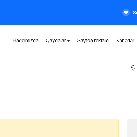
Se
Haqqımızda
Qaydalar
Saytda reklam
Xəbərlər
İstifadəçi razılaşması
Ümumi qaydalar
Məxfilik siyasəti
Ödənişli xidmətlər