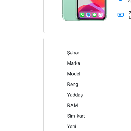
A
L
Şəhər
Marka
Model
Rəng
Yaddaş
RAM
Sim-kart
Yeni