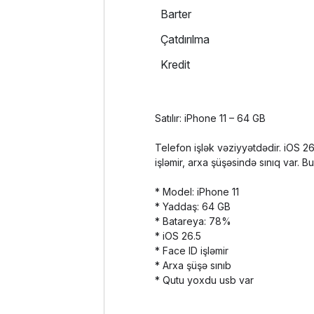
Barter
Çatdırılma
Kredit
Satılır: iPhone 11 – 64 GB
Telefon işlək vəziyyətdədir. iOS 2
işləmir, arxa şüşəsində sınıq var. B
* Model: iPhone 11
* Yaddaş: 64 GB
* Batareya: 78%
* iOS 26.5
* Face ID işləmir
* Arxa şüşə sınıb
* Qutu yoxdu usb var