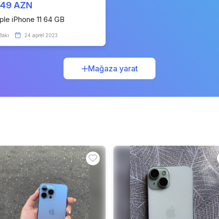
149 AZN
ple iPhone 11 64 GB
Bakı
24 aprel 2023
Mağaza yarat