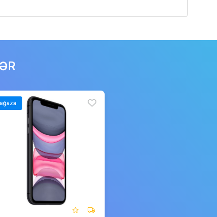
LƏR
ağaza