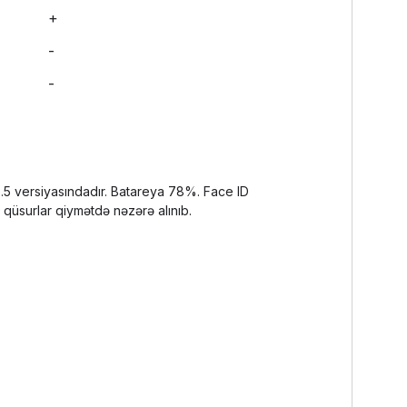
+
-
-
6.5 versiyasındadır. Batareya 78%. Face ID
u qüsurlar qiymətdə nəzərə alınıb.