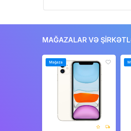
MAĞAZALAR VƏ ŞİRKƏT
Mağaza
M