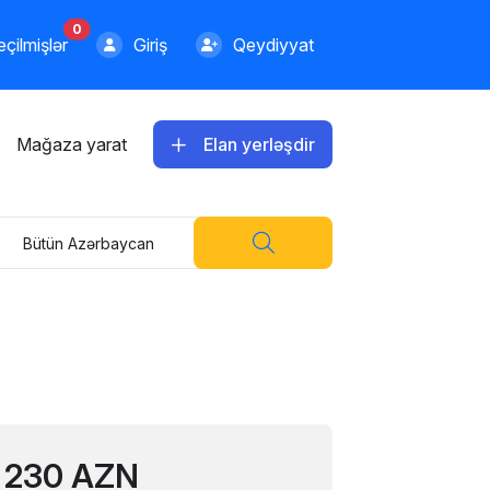
0
çilmişlər
Giriş
Qeydiyyat
Mağaza yarat
Elan yerləşdir
Bütün Azərbaycan
230 AZN
300.00 AZN