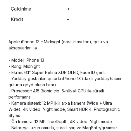
Çatdırılma
+
Kredit
-
Apple iPhone 13 – Midnight (qara-mavi ton), qutu və
aksesuarları ilə
- Model: iPhone 13
- Rəng: Midnight
- Ekran: 6.1" Super Retina XDR OLED, Face ID çenti
- Yaddaş: göstərilən qutuda iPhone 13 (daxili yaddaş həcmi
qutuda qeyd oluna bilər)
- Prosessor: A15 Bionic çip, 5‑nüvəli GPU ilə sürətli
performans
- Kamera sistemi: 12 MP ikili arxa kamera (Wide + Ultra
Wide), 4K video, Night mode, Smart HDR 4, Photographic
Styles
- Ön kamera: 12 MP TrueDepth, 4K video, Night mode
- Batareya: uzun ömürlü, sürətli şarj və MagSafe/qi simsiz