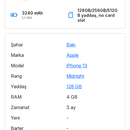
128GB/256GB/512G
3240 mAh
B yaddaş, no card
Li-Ion
slot
Şəhər
Bakı
Marka
Apple
Model
iPhone 13
Rəng
Midnight
Yaddaş
128 GB
RAM
4 GB
Zəmanət
3 ay
Yeni
-
Barter
-