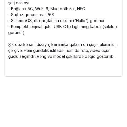
şarj dəstəyi
- Bağlantı: 5G, Wi‑Fi 6, Bluetooth 5.x, NFC
- Su/toz qorunması: IP68
- Sistem: iOS, ilk qarşılanma ekranı (“Hallo”) görünür
- Komplekt: orijinal qutu, USB‑C to Lightning kabeli (şəkildə
görünür)
Şık düz kənarlı dizayn, keramika qalxan ön şüşə, alüminium
çərçivə. Həm gündəlik istifadə, həm də foto/video üçün
güclü seçimdir. Rəng və model şəkillərdə dəqiq göstərilib.