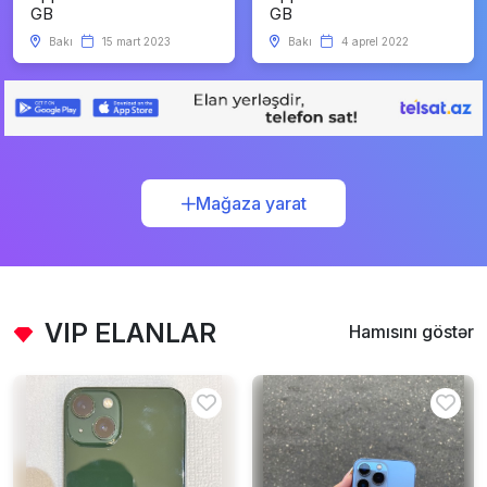
GB
GB
Bakı
15 mart 2023
Bakı
4 aprel 2022
Mağaza yarat
VIP ELANLAR
Hamısını göstər