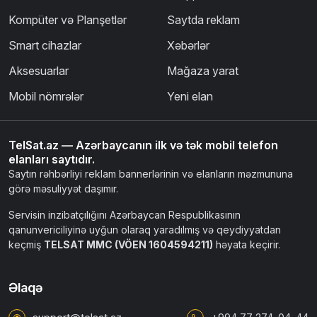
Kompüter və Planşetlər
Saytda reklam
Smart cihazlar
Xəbərlər
Aksesuarlar
Mağaza yarat
Mobil nömrələr
Yeni elan
TelSat.az — Azərbaycanın ilk və tək mobil telefon
elanları saytıdır.
Saytın rəhbərliyi reklam bannerlərinin və elanların məzmununa
görə məsuliyyət daşımır.
Servisin inzibatçılığını Azərbaycan Respublikasının
qanunvericiliyinə uyğun olaraq yaradılmış və qeydiyyatdan
keçmiş
TELSAT MMC (VÖEN 1604594211)
həyata keçirir.
Əlaqə