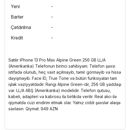
Yeni
-
Barter
-
Çatdırılma
-
Kredit
-
Satılır iPhone 13 Pro Max Alpine Green 256 GB LL/A
(Amerikanka) Telefonun birinci sahibiyəm. Telefon şəxsi
istifadə olunub, heç vaxt açılmayıb, təmir görməyib və hissə
dəyişməyib. Face ID, True Tone və bütün funksiyaları tam
işlək vəziyyətdədir. Rəngi Alpine Green-dir, 256 GB yaddaşı
var. LL/A ABŞ (Amerikanka) modelidir. Telefon qutusu,
kabeli, adapteri və kabrosu ilə birlikdə verilir. Real alıcı ilə
qiymətdə cüzi endirim etmək olar. Yalnız ciddi şəxslər əlaqə
saxlasın. Qiymət: 949 AZN