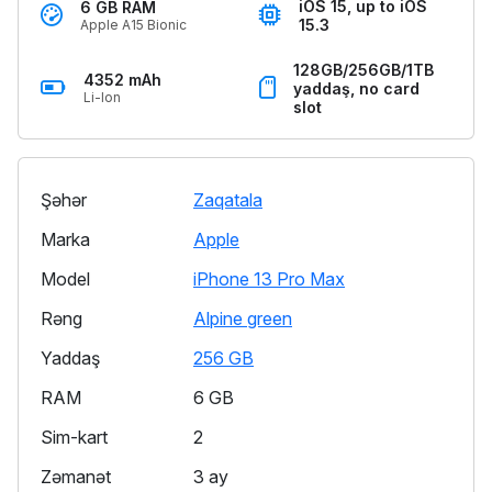
iOS 15, up to iOS
6 GB RAM
15.3
Apple A15 Bionic
128GB/256GB/1TB
4352 mAh
yaddaş, no card
Li-Ion
slot
Şəhər
Zaqatala
Marka
Apple
Model
iPhone 13 Pro Max
Rəng
Alpine green
Yaddaş
256 GB
RAM
6 GB
Sim-kart
2
Zəmanət
3 ay