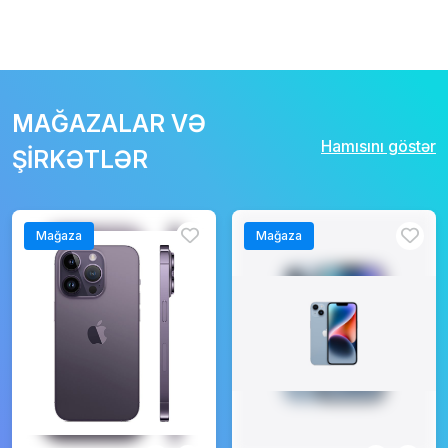
MAĞAZALAR VƏ
Hamısını göstər
ŞİRKƏTLƏR
Mağaza
Mağaza