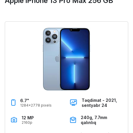
Apple iPhone 13 Pro Max 256 GB
Təqdimat - 2021,
6.7"
sentyabr 24
1284x2778 pixels
240g, 7.7mm
12 MP
qalınlıq
2160p