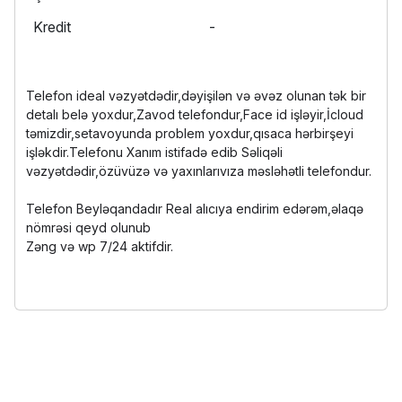
Kredit
-
Telefon ideal vəzyətdədir,dəyişilən və əvəz olunan tək bir
detalı belə yoxdur,Zavod telefondur,Face id işləyir,İcloud
təmizdir,setavoyunda problem yoxdur,qısaca hərbirşeyi
işləkdir.Telefonu Xanım istifadə edib Səliqəli
vəzyətdədir,özüvüzə və yaxınlarıvıza məsləhətli telefondur.
Telefon Beyləqandadır Real alıcıya endirim edərəm,əlaqə
nömrəsi qeyd olunub
Zəng və wp 7/24 aktifdir.