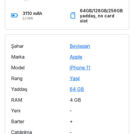
64GB/128GB/256GB
3110 mAh
yaddaş, no card
Li-Ion
slot
Şəhər
Beyləqan
Marka
Apple
Model
iPhone 11
Rəng
Yaşıl
Yaddaş
64 GB
RAM
4 GB
Yeni
-
Barter
+
Çatdırılma
-