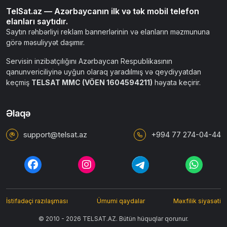
TelSat.az — Azərbaycanın ilk və tək mobil telefon
elanları saytıdır.
Saytın rəhbərliyi reklam bannerlərinin və elanların məzmununa
görə məsuliyyət daşımır.
Servisin inzibatçılığını Azərbaycan Respublikasının
qanunvericiliyinə uyğun olaraq yaradılmış və qeydiyyatdan
keçmiş
TELSAT MMC (VÖEN 1604594211)
həyata keçirir.
Əlaqə
support@telsat.az
+994 77 274-04-44
İstifadəçi razılaşması
Ümumi qaydalar
Məxfilik siyasəti
© 2010 - 2026 TELSAT.AZ. Bütün hüquqlar qorunur.