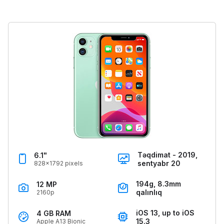
Təqdimat - 2019,
6.1"
sentyabr 20
828x1792 pixels
194g, 8.3mm
12 MP
qalınlıq
2160p
iOS 13, up to iOS
4 GB RAM
15.3
Apple A13 Bionic