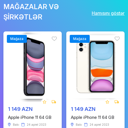
MAĞAZALAR VƏ
Hamısını göstər
ŞİRKƏTLƏR
Mağaza
Mağaza
1 149 AZN
1 149 AZN
Apple iPhone 11 64 GB
Apple iPhone 11 64 GB
Bakı
24 aprel 2023
Bakı
24 aprel 2023