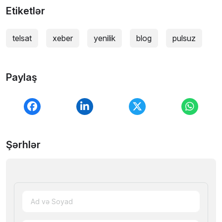
Etiketlər
telsat
xeber
yenilik
blog
pulsuz
Paylaş
Şərhlər