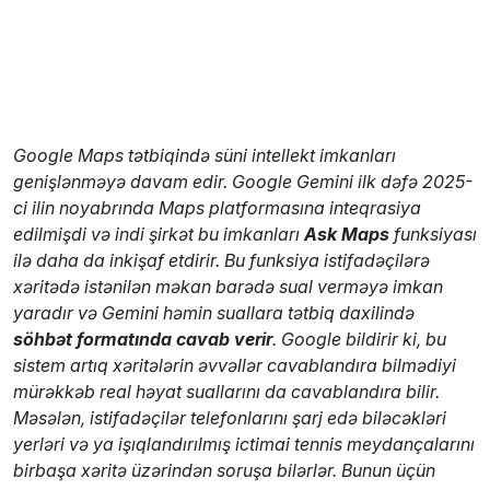
Google Maps tətbiqində süni intellekt imkanları
genişlənməyə davam edir. Google Gemini ilk dəfə 2025-
ci ilin noyabrında Maps platformasına inteqrasiya
edilmişdi və indi şirkət bu imkanları
Ask Maps
funksiyası
ilə daha da inkişaf etdirir. Bu funksiya istifadəçilərə
xəritədə istənilən məkan barədə sual verməyə imkan
yaradır və Gemini həmin suallara tətbiq daxilində
söhbət formatında cavab verir
. Google bildirir ki, bu
sistem artıq xəritələrin əvvəllər cavablandıra bilmədiyi
mürəkkəb real həyat suallarını da cavablandıra bilir.
Məsələn, istifadəçilər telefonlarını şarj edə biləcəkləri
yerləri və ya işıqlandırılmış ictimai tennis meydançalarını
birbaşa xəritə üzərindən soruşa bilərlər. Bunun üçün