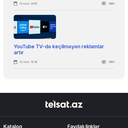
13 mart, 14:00
3565
YouTube TV-də keçilməyən reklamlar
artır
12 mart, 10:30
3385
Kataloq
Faydalı linklər