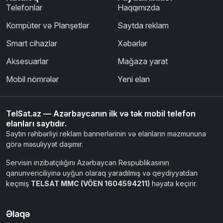
Telefonlar
Haqqımızda
Kompüter və Planşetlər
Saytda reklam
Smart cihazlar
Xəbərlər
Aksesuarlar
Mağaza yarat
Mobil nömrələr
Yeni elan
TelSat.az — Azərbaycanın ilk və tək mobil telefon
elanları saytıdır.
Saytın rəhbərliyi reklam bannerlərinin və elanların məzmununa
görə məsuliyyət daşımır.
Servisin inzibatçılığını Azərbaycan Respublikasının
qanunvericiliyinə uyğun olaraq yaradılmış və qeydiyyatdan
keçmiş
TELSAT MMC (VÖEN 1604594211)
həyata keçirir.
Əlaqə