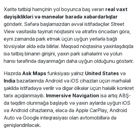
Xəritə tətbiqi həmçinin yol boyunca baş verən
real vaxt
dəyişiklikləri və maneələr barədə xəbərdarlıqlar
göndərir. Səfərə başlamazdan əvvəl istifadəçilər Street
View vasitəsilə təyinat nöqtəsini və ətrafını öncədən görə,
eyni zamanda park etmək üçün uyğun yerlərlə bağlı
tövsiyələr əldə edə bilirlər. Məqsəd nöqtəsinə yaxınlaşdıqda
isə tətbiq binanın girişini, yaxın park sahələrini və yolun
hansı tərəfində dayanmağın daha uyğun olduğunu göstərir.
Hazırda
Ask Maps
funksiyası yalnız
United States
və
India
bazarlarında Android və iOS cihazları üçün mərhələli
şəkildə istifadəyə verilir və digər ölkələr üçün hələlik konkret
tarix açıqlanmayıb.
Immersive Navigation
isə artıq ABŞ-
da təqdim olunmağa başlayıb və yaxın aylarda uyğun iOS
və Android cihazlarına, eləcə də Apple CarPlay, Android
Auto və Google inteqrasiyası olan avtomobillərə də
genişləndiriləcək.