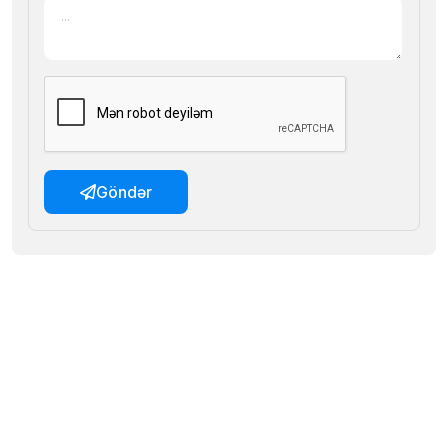
Göndər