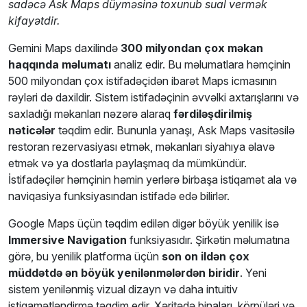
sadəcə Ask Maps düyməsinə toxunub sual vermək
kifayətdir.
Gemini Maps daxilində
300 milyondan çox məkan
haqqında məlumatı
analiz edir. Bu məlumatlara həmçinin
500 milyondan çox istifadəçidən ibarət Maps icmasının
rəyləri də daxildir. Sistem istifadəçinin əvvəlki axtarışlarını və
saxladığı məkanları nəzərə alaraq
fərdiləşdirilmiş
nəticələr
təqdim edir. Bununla yanaşı, Ask Maps vasitəsilə
restoran rezervasiyası etmək, məkanları siyahıya əlavə
etmək və ya dostlarla paylaşmaq da mümkündür.
İstifadəçilər həmçinin həmin yerlərə birbaşa istiqamət ala və
naviqasiya funksiyasından istifadə edə bilirlər.
Google Maps üçün təqdim edilən digər böyük yenilik isə
Immersive Navigation
funksiyasıdır. Şirkətin məlumatına
görə, bu yenilik platforma üçün
son on ildən çox
müddətdə ən böyük yenilənmələrdən biridir
. Yeni
sistem yenilənmiş vizual dizayn və daha intuitiv
istiqamətləndirmə təqdim edir. Xəritədə binaları, körpüləri və