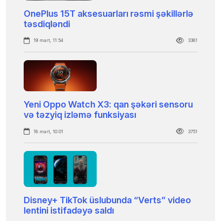
OnePlus 15T aksesuarları rəsmi şəkillərlə
təsdiqləndi
19 mart, 11:54
3381
Yeni Oppo Watch X3: qan şəkəri sensoru
və təzyiq izləmə funksiyası
18 mart, 10:01
3751
Disney+ TikTok üslubunda “Verts” video
lentini istifadəyə saldı