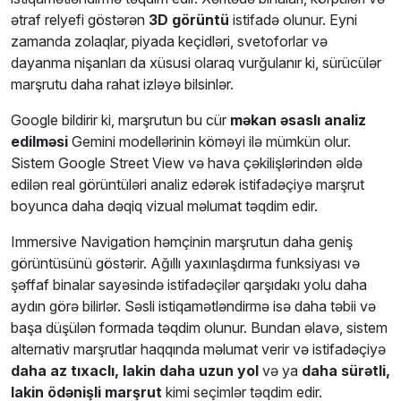
ətraf relyefi göstərən
3D görüntü
istifadə olunur. Eyni
zamanda zolaqlar, piyada keçidləri, svetoforlar və
dayanma nişanları da xüsusi olaraq vurğulanır ki, sürücülər
marşrutu daha rahat izləyə bilsinlər.
Google bildirir ki, marşrutun bu cür
məkan əsaslı analiz
edilməsi
Gemini modellərinin köməyi ilə mümkün olur.
Sistem Google Street View və hava çəkilişlərindən əldə
edilən real görüntüləri analiz edərək istifadəçiyə marşrut
boyunca daha dəqiq vizual məlumat təqdim edir.
Immersive Navigation həmçinin marşrutun daha geniş
görüntüsünü göstərir. Ağıllı yaxınlaşdırma funksiyası və
şəffaf binalar sayəsində istifadəçilər qarşıdakı yolu daha
aydın görə bilirlər. Səsli istiqamətləndirmə isə daha təbii və
başa düşülən formada təqdim olunur. Bundan əlavə, sistem
alternativ marşrutlar haqqında məlumat verir və istifadəçiyə
daha az tıxaclı, lakin daha uzun yol
və ya
daha sürətli,
lakin ödənişli marşrut
kimi seçimlər təqdim edir.