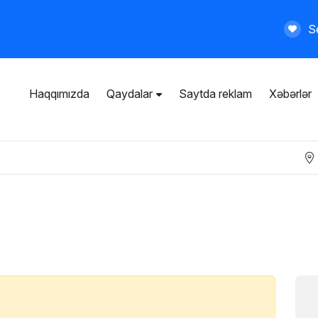
Se
Haqqımızda
Qaydalar
Saytda reklam
Xəbərlər
İstifadəçi razılaşması
Ümumi qaydalar
Məxfilik siyasəti
Ödənişli xidmətlər