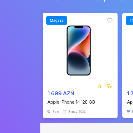
Mağaza
T
1 699 AZN
1
Apple iPhone 14 128 GB
Ap
Bakı
8 may 2023