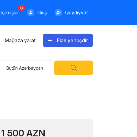
0
çilmişlər
Giriş
Qeydiyyat
Mağaza yarat
Elan yerləşdir
Bütün Azərbaycan
1 500 AZN