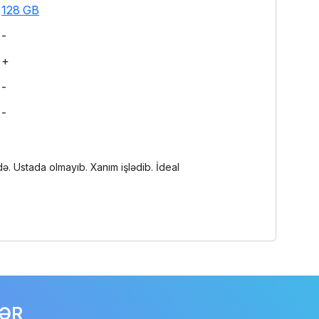
128 GB
-
+
-
-
ə. Ustada olmayıb. Xanım işlədib. İdeal
LƏR