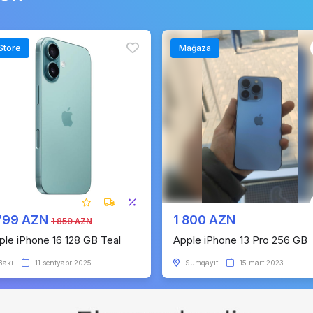
Store
Mağaza
 799 AZN
1 800 AZN
1 859 AZN
ple iPhone 16 128 GB Teal
Apple iPhone 13 Pro 256 GB
Bakı
11 sentyabr 2025
Sumqayıt
15 mart 2023