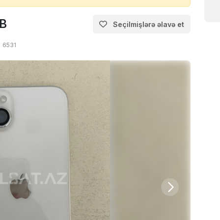
GB
Seçilmişlərə əlavə et
6531