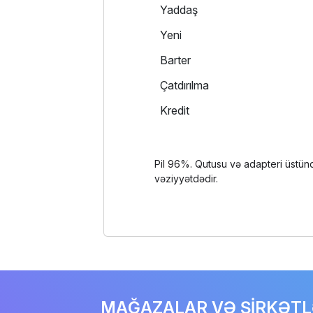
Yaddaş
Yeni
Barter
Çatdırılma
Kredit
Pil 96%. Qutusu və adapteri üstünd
vəziyyətdədir.
MAĞAZALAR VƏ ŞİRKƏT