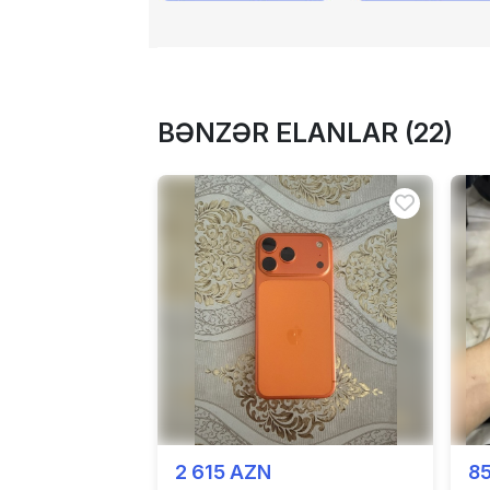
BƏNZƏR ELANLAR (22)
2 615 AZN
8