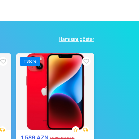
Hamısını göstər
TStore
1 589 AZN
1 889,99 AZN