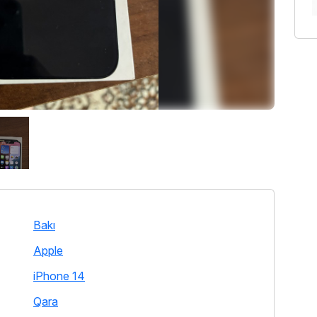
Bakı
Apple
iPhone 14
Qara