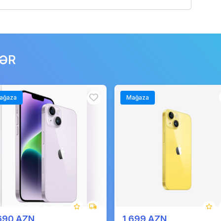
LƏR
ağaza
Mağaza
690 AZN
1 699 AZN