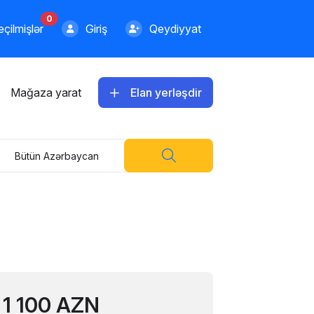
0
çilmişlər
Giriş
Qeydiyyat
740.00 AZN
Apple iPhone 14 128 GB
Samira Hasanova
Mağaza yarat
Elan yerləşdir
850.00 AZN
Apple iPhone 14 128 GB
Bütün Azərbaycan
Emil Hüseynov
1589.00 AZN
Apple iPhone 14 128 GB
TStore
1 100 AZN