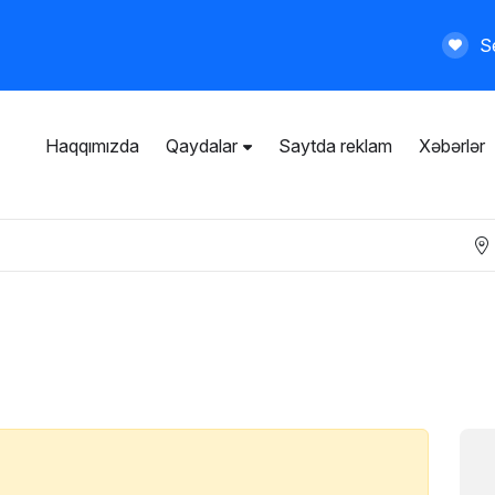
Se
Haqqımızda
Qaydalar
Saytda reklam
Xəbərlər
İstifadəçi razılaşması
Ümumi qaydalar
Məxfilik siyasəti
Ödənişli xidmətlər