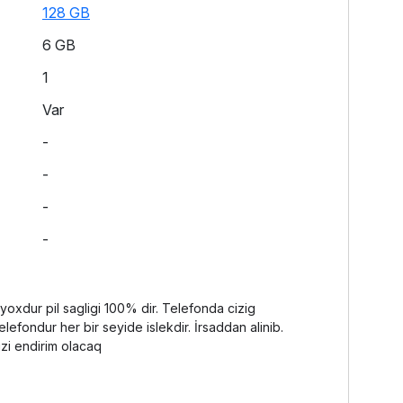
128 GB
6 GB
1
Var
-
-
-
-
yoxdur pil sagligi 100% dir. Telefonda cizig
lefondur her bir seyide islekdir. İrsaddan alinib.
zi endirim olacaq