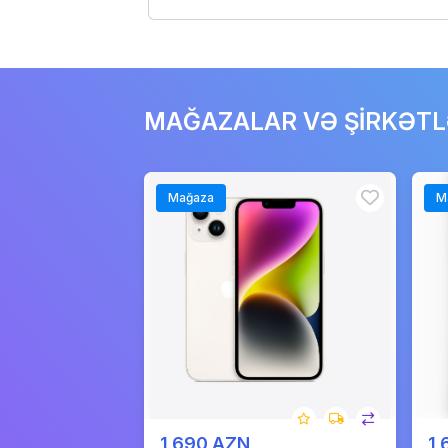
MAĞAZALAR VƏ ŞİRKƏT
Mağaza
M
1 690 AZN
1 