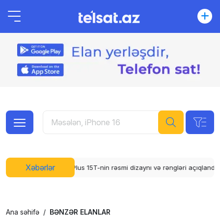
Xəbərlər
 15T-nin rəsmi dizaynı və rəngləri açıqlandı
WhatsApp üçün abunə sis
Ana səhifə
BƏNZƏR ELANLAR