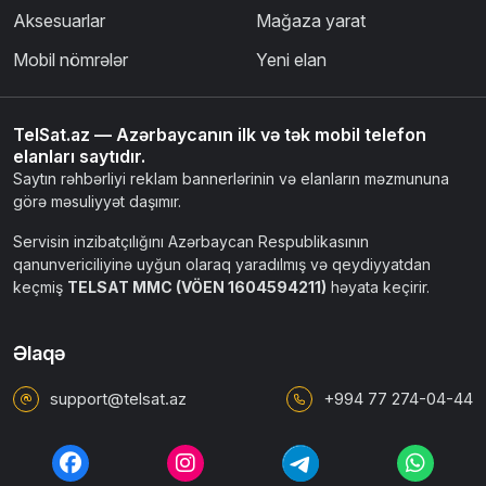
Aksesuarlar
Mağaza yarat
Mobil nömrələr
Yeni elan
TelSat.az — Azərbaycanın ilk və tək mobil telefon
elanları saytıdır.
Saytın rəhbərliyi reklam bannerlərinin və elanların məzmununa
görə məsuliyyət daşımır.
Servisin inzibatçılığını Azərbaycan Respublikasının
qanunvericiliyinə uyğun olaraq yaradılmış və qeydiyyatdan
keçmiş
TELSAT MMC (VÖEN 1604594211)
həyata keçirir.
Əlaqə
support@telsat.az
+994 77 274-04-44