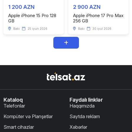
1 200 AZN
2 900 AZN
Apple iPhone 15 Pro 128
Apple iPhone 17 Pro Max
GB
256 GB
Bakı
25 iyun 2026
Bakı
30 iyul 2026
Kataloq
Faydalı linklər
Telefonlar
Haqqımızda
Kompüter və Planşetlər
Saytda reklam
Smart cihazlar
Xəbərlər