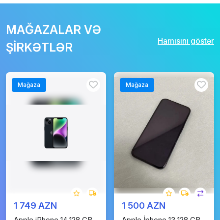
MAĞAZALAR VƏ
Hamısını göstər
ŞİRKƏTLƏR
Mağaza
Mağaza
1 749 AZN
1 500 AZN
Apple iPhone 14 128 GB
Apple İphone 13 128 GB