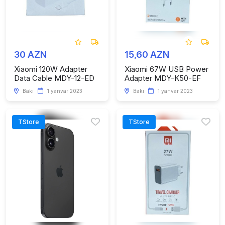
30 AZN
15,60 AZN
Xiaomi 120W Adapter
Xiaomi 67W USB Power
Data Cable MDY-12-ED
Adapter MDY-K50-EF
Bakı
1 yanvar 2023
Bakı
1 yanvar 2023
TStore
TStore