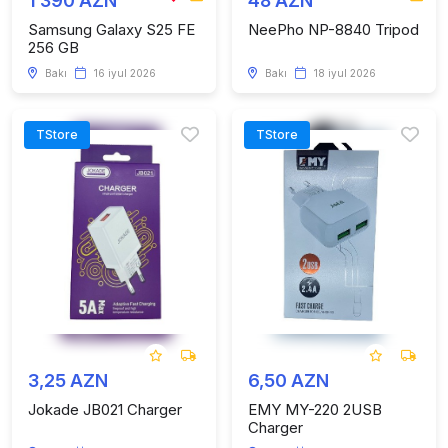
1 390 AZN
48 AZN
Samsung Galaxy S25 FE
NeePho NP-8840 Tripod
256 GB
Bakı
16 iyul 2026
Bakı
18 iyul 2026
TStore
TStore
3,25 AZN
6,50 AZN
Jokade JB021 Charger
EMY MY-220 2USB
Charger