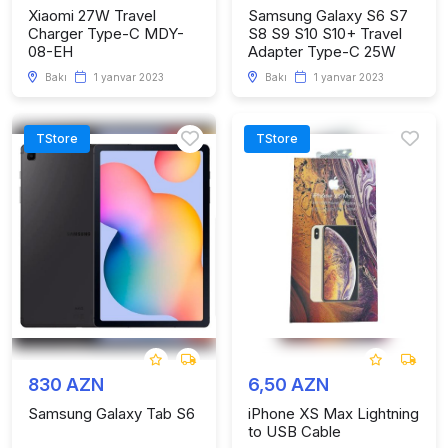
Xiaomi 27W Travel
Samsung Galaxy S6 S7
Charger Type-C MDY-
S8 S9 S10 S10+ Travel
08-EH
Adapter Type-C 25W
Bakı
1 yanvar 2023
Bakı
1 yanvar 2023
TStore
TStore
830 AZN
6,50 AZN
Samsung Galaxy Tab S6
iPhone XS Max Lightning
to USB Cable