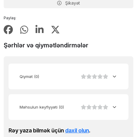
Şikayət
Paylaş:
Şərhlər və qiymətləndirmələr
Qiymət
(0)
Məhsulun keyfiyyəti
(0)
Rəy yaza bilmək üçün
daxil olun
.