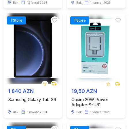
Bakı
12 fevral 2024
Bakı
1 yanvar 2023
TStore
TStore
1 840 AZN
19,50 AZN
Samsung Galaxy Tab S9
Casim 20W Power
Adapter S-U81
Bakı
1 noyabr 2023
Bakı
1 yanvar 2023