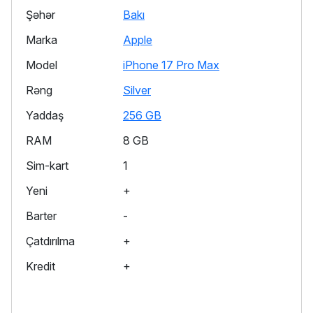
Şəhər
Bakı
Marka
Apple
Model
iPhone 17 Pro Max
Rəng
Silver
Yaddaş
256 GB
RAM
8 GB
Sim-kart
1
Yeni
+
Barter
-
Çatdırılma
+
Kredit
+