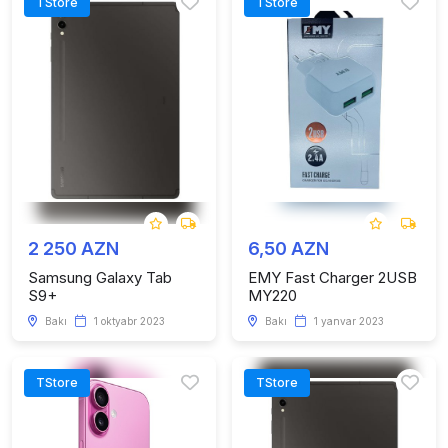
TStore
TStore
2 250 AZN
6,50 AZN
Samsung Galaxy Tab
EMY Fast Charger 2USB
S9+
MY220
Bakı
1 oktyabr 2023
Bakı
1 yanvar 2023
TStore
TStore