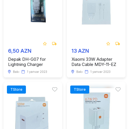
6,50 AZN
13 AZN
Depak DH-G07 for
Xiaomi 33W Adapter
Lightning Charger
Data Cable MDY-11-EZ
Bakı
1 yanvar 2023
Bakı
1 yanvar 2023
TStore
TStore