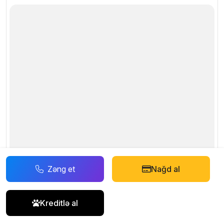
Zəng et
Nağd al
Kreditlə al