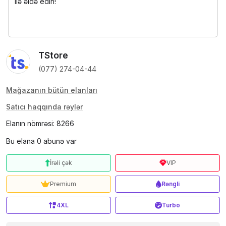
ilə əldə edin!
TStore
(077) 274-04-44
Mağazanın bütün elanları
Satıcı haqqında rəylər
Elanın nömrəsi: 8266
Bu elana 0 abunə var
İrəli çək
VIP
Premium
Rəngli
4XL
Turbo