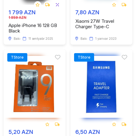
1 799 AZN
7,80 AZN
1 859 AZN
Xiaomi 27W Travel
Apple iPhone 16 128 GB
Charger Type-C
Black
Bakı
11 sentyabr 2025
Bakı
1 yanvar 2023
TStore
TStore
5,20 AZN
6,50 AZN