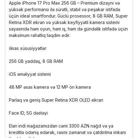
Apple iPhone 17 Pro Max 256 GB – Premium dizaynı və
yüksək performansı ilə sürətli, stabil və peşəkar istifadə
üçün ideal smartfondur. Güclü prosessor, 8 GB RAM, Super
Retina XDR ekran və yüksək keyfiyyətli kamera sistemi
sayəsində həm oyun, həm iş, həm də gündəlik istifadə üçün
maksimum rahatlıq təqdim edir.
Əsas xüsusiyyətlər:
256 GB yaddaş, 8 GB RAM
iOS əməliyyat sistemi
48 MP əsas kamera və 12 MP ön kamera
Parlaq və geniş Super Retina XDR OLED ekran
Face ID, 5G dəstəyi
Elan indi mağazamızdan cəmi 3300 AZN nağd və ya
kreditlə ödəniş edərək, rəsmi zəmanət və çatdırılma imkanı