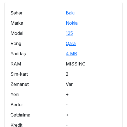
Şəhər
Bakı
Marka
Nokia
Model
125
Rəng
Qara
Yaddaş
4 MB
RAM
MISSING
Sim-kart
2
Zəmanət
Var
Yeni
+
Barter
-
Çatdırılma
+
Kredit
-