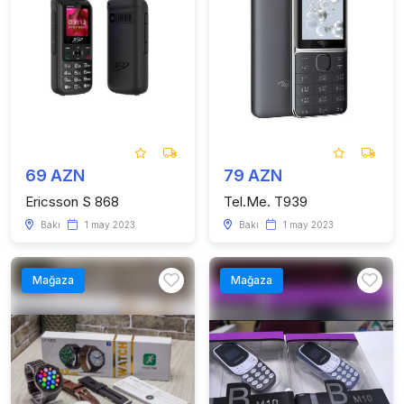
69 AZN
79 AZN
Ericsson S 868
Tel.Me. T939
Bakı
1 may 2023
Bakı
1 may 2023
Mağaza
Mağaza