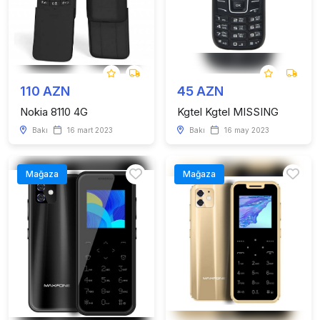
110 AZN
45 AZN
Nokia 8110 4G
Kgtel Kgtel MISSING
Bakı
16 mart 2023
Bakı
16 may 2023
Mağaza
Mağaza