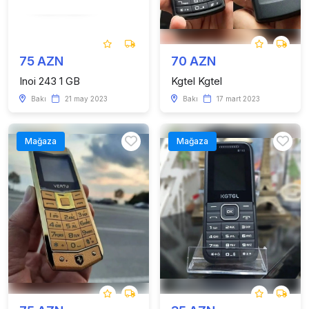
75 AZN
70 AZN
Inoi 243 1 GB
Kgtel Kgtel
Bakı
21 may 2023
Bakı
17 mart 2023
Mağaza
Mağaza