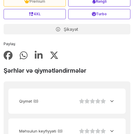
Premium
Rəngli
4XL
Turbo
Şikayət
Paylaş:
Şərhlər və qiymətləndirmələr
Qiymət
(0)
Məhsulun keyfiyyəti
(0)