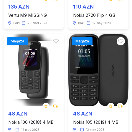
135 AZN
110 AZN
Vertu M9 MISSING
Nokia 2720 Flip 4 GB
Bakı
29 mart 2023
Bakı
12 may 2023
Mağaza
Mağaza
48 AZN
48 AZN
Nokia 106 (2018) 4 MB
Nokia 105 (2019) 4 MB
12 may 2023
12 may 2023