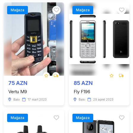
Mağaza
Mağaza
75 AZN
85 AZN
Vertu M9
Fly F196
Bakı
17 mart 2023
Bakı
29 aprel 2023
Mağaza
Mağaza