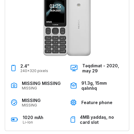
Təqdimat - 2020,
2.4"
may 29
240x320 pixels
91.3g, 15mm
MISSING MISSING
qalınlıq
MISSING
MISSING
Feature phone
MISSING
4MB yaddaş, no
1020 mAh
card slot
Li-Ion