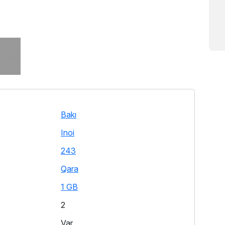
Bakı
Inoi
243
Qara
1 GB
2
Var