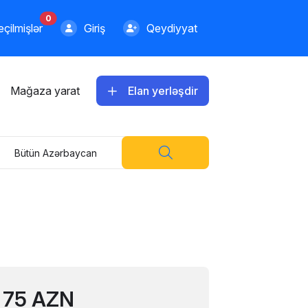
0
çilmişlər
Giriş
Qeydiyyat
Mağaza yarat
Elan yerləşdir
Bütün Azərbaycan
75 AZN