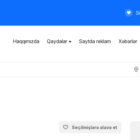
Se
Haqqımızda
Qaydalar
Saytda reklam
Xəbərlər
İstifadəçi razılaşması
Ümumi qaydalar
Məxfilik siyasəti
Ödənişli xidmətlər
Seçilmişlərə əlavə et