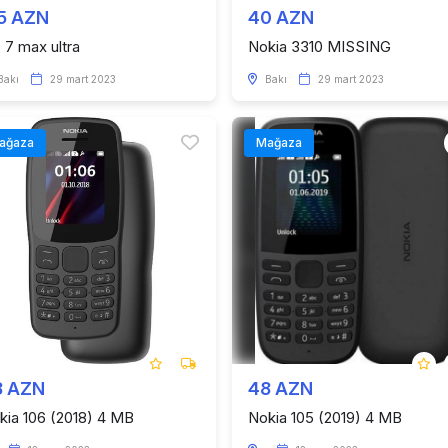
5 AZN
40 AZN
 7 max ultra
Nokia 3310 MISSING
Bakı
29 mart 2023
Bakı
29 mart 2023
ağaza
Mağaza
8 AZN
48 AZN
kia 106 (2018) 4 MB
Nokia 105 (2019) 4 MB