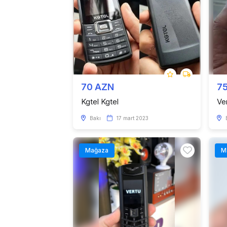
70 AZN
7
Kgtel Kgtel
Ve
Bakı
17 mart 2023
Mağaza
M