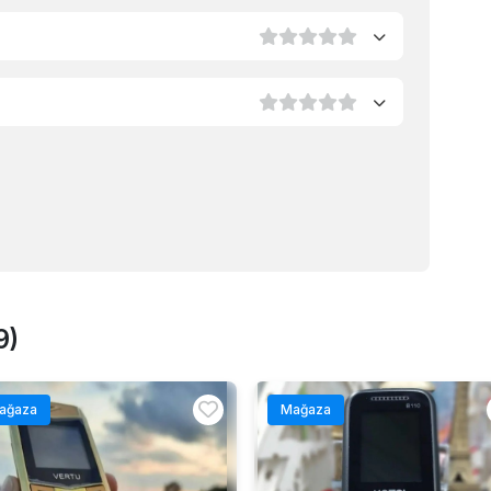
9)
ağaza
Mağaza