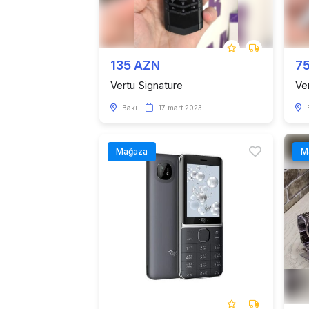
135 AZN
7
Vertu Signature
Ve
Bakı
17 mart 2023
Mağaza
M