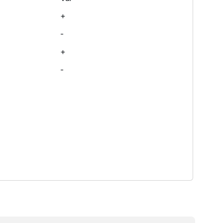
+
-
+
-