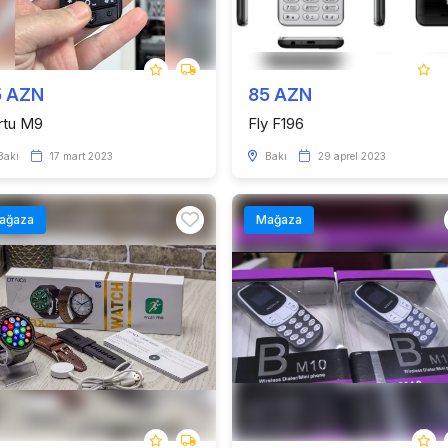
5 AZN
85 AZN
rtu M9
Fly F196
Bakı
17 mart 2023
Bakı
29 aprel 2023
ağaza
Mağaza