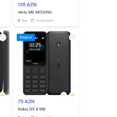
135 AZN
Vertu M9 MISSING
Bakı
29 mart 2023
Mağaza
75 AZN
Nokia 125 4 MB