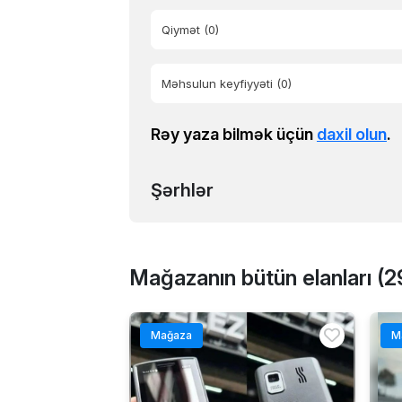
Qiymət
(0)
Məhsulun keyfiyyəti
(0)
Rəy yaza bilmək üçün
daxil olun
.
Şərhlər
Mağazanın bütün elanları (2
Mağaza
M