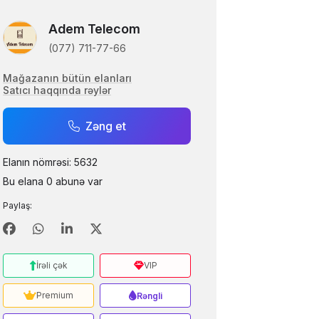
Adem Telecom
(077) 711-77-66
Mağazanın bütün elanları
Satıcı haqqında rəylər
Zəng et
Elanın nömrəsi: 5632
Bu elana 0 abunə var
Paylaş:
İrəli çək
VIP
Premium
Rəngli