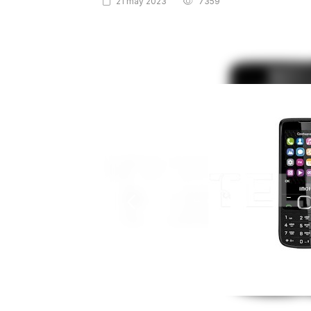
21 may 2023
7359