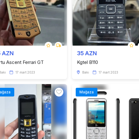
5 AZN
35 AZN
rtu Ascent Ferrari GT
Kgtel B110
Bakı
17 mart 2023
Bakı
17 mart 2023
ağaza
Mağaza