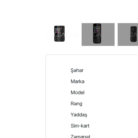
Şəhər
Marka
Model
Rəng
Yaddaş
Sim-kart
Zəmanət