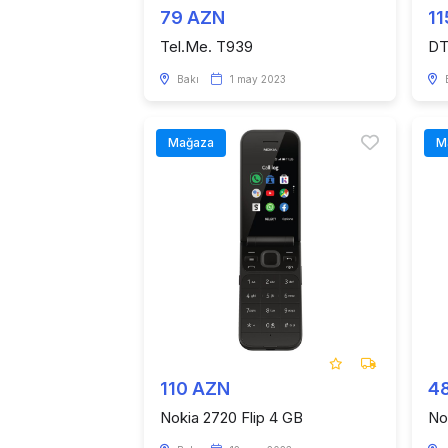
79 AZN
11
Tel.Me. T939
DT
Bakı
1 may 2023
Mağaza
M
110 AZN
4
Nokia 2720 Flip 4 GB
No