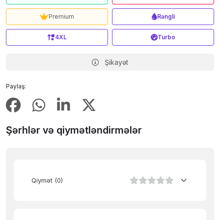
Premium
Rəngli
4XL
Turbo
Şikayət
Paylaş:
Şərhlər və qiymətləndirmələr
Qiymət
(0)