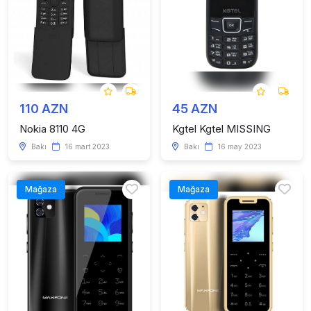
110 AZN
45 AZN
Nokia 8110 4G
Kgtel Kgtel MISSING
Bakı
16 mart 2023
Bakı
16 may 2023
Mağaza
Mağaza