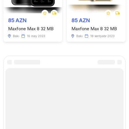
85 AZN
85 AZN
Maxfone Max 8 32 MB
Maxfone Max 8 32 MB
Bakı
16 may 2023
Bakı
18 sentyabr 2023
Kataloq
Faydalı linklər
Telefonlar
Haqqımızda
Kompüter və Planşetlər
Saytda reklam
Smart cihazlar
Xəbərlər