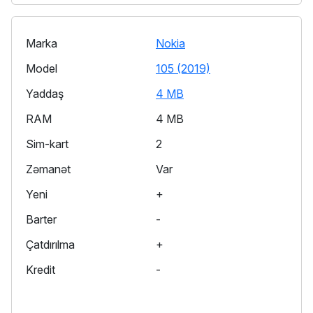
Marka
Nokia
Model
105 (2019)
Yaddaş
4 MB
RAM
4 MB
Sim-kart
2
Zəmanət
Var
Yeni
+
Barter
-
Çatdırılma
+
Kredit
-