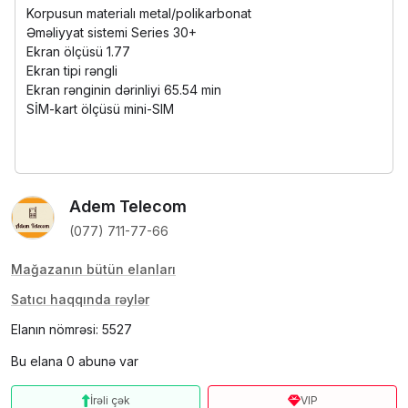
Korpusun materialı metal/polikarbonat
Əməliyyat sistemi Series 30+
Ekran ölçüsü 1.77
Ekran tipi rəngli
Ekran rənginin dərinliyi 65.54 min
SİM-kart ölçüsü mini-SIM
Adem Telecom
(077) 711-77-66
Mağazanın bütün elanları
Satıcı haqqında rəylər
Elanın nömrəsi: 5527
Bu elana 0 abunə var
İrəli çək
VIP