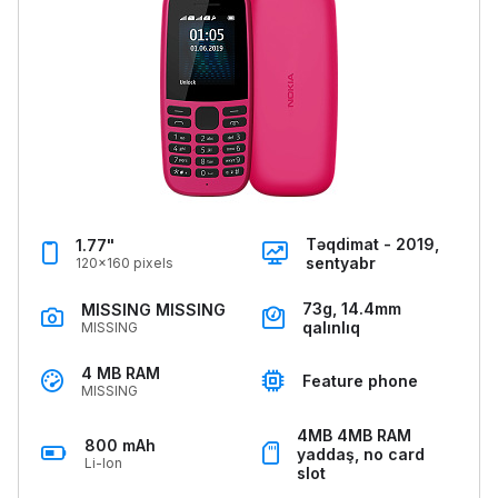
Təqdimat - 2019,
1.77"
sentyabr
120x160 pixels
73g, 14.4mm
MISSING MISSING
qalınlıq
MISSING
4 MB RAM
Feature phone
MISSING
4MB 4MB RAM
800 mAh
yaddaş, no card
Li-Ion
slot