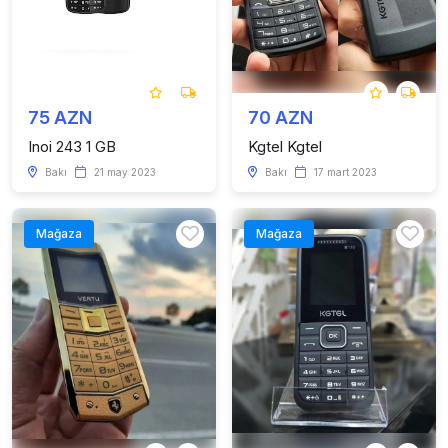
75 AZN
70 AZN
Inoi 243 1 GB
Kgtel Kgtel
Bakı
21 may 2023
Bakı
17 mart 2023
Mağaza
Mağaza