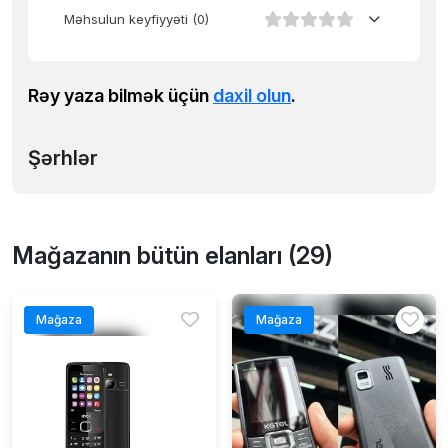
Məhsulun keyfiyyəti
(0)
Rəy yaza bilmək üçün
daxil olun
.
Şərhlər
Mağazanın bütün elanları (29)
Mağaza
Mağaza