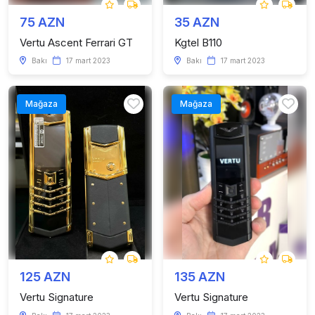
75 AZN
35 AZN
Vertu Ascent Ferrari GT
Kgtel B110
Bakı
17 mart 2023
Bakı
17 mart 2023
Mağaza
Mağaza
125 AZN
135 AZN
Vertu Signature
Vertu Signature