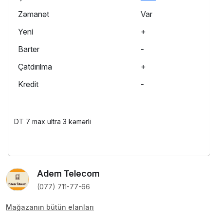
Zəmanət
Var
Yeni
+
Barter
-
Çatdırılma
+
Kredit
-
DT 7 max ultra 3 kəmərli
Adem Telecom
(077) 711-77-66
Mağazanın bütün elanları