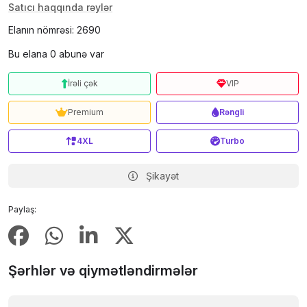
Satıcı haqqında rəylər
Elanın nömrəsi: 2690
Bu elana 0 abunə var
İrəli çək
VIP
Premium
Rəngli
4XL
Turbo
Şikayət
Paylaş:
Şərhlər və qiymətləndirmələr