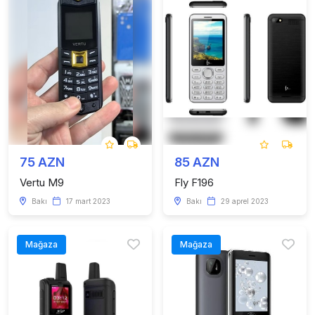
75 AZN
85 AZN
Vertu M9
Fly F196
Bakı
17 mart 2023
Bakı
29 aprel 2023
Mağaza
Mağaza