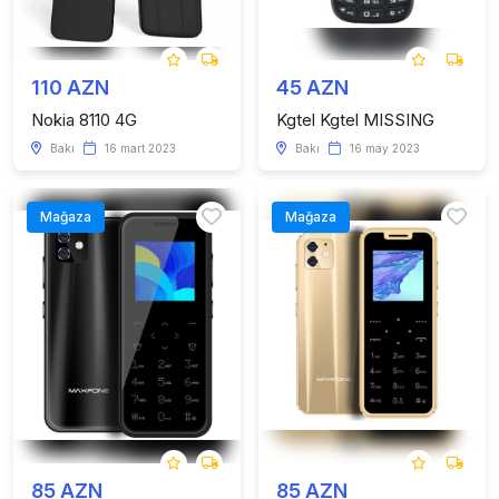
110 AZN
45 AZN
Nokia 8110 4G
Kgtel Kgtel MISSING
Bakı
16 mart 2023
Bakı
16 may 2023
Mağaza
Mağaza
85 AZN
85 AZN