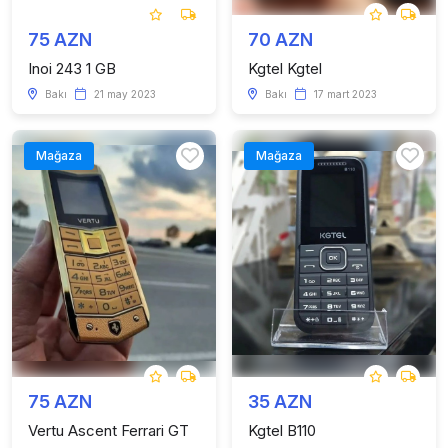
75 AZN
70 AZN
Inoi 243 1 GB
Kgtel Kgtel
Bakı
21 may 2023
Bakı
17 mart 2023
Mağaza
Mağaza
75 AZN
35 AZN
Vertu Ascent Ferrari GT
Kgtel B110