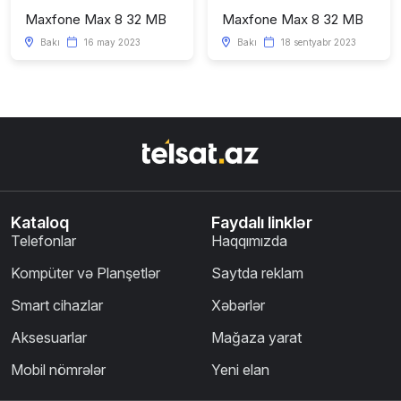
Maxfone Max 8 32 MB
Maxfone Max 8 32 MB
Bakı
16 may 2023
Bakı
18 sentyabr 2023
Kataloq
Faydalı linklər
Telefonlar
Haqqımızda
Kompüter və Planşetlər
Saytda reklam
Smart cihazlar
Xəbərlər
Aksesuarlar
Mağaza yarat
Mobil nömrələr
Yeni elan