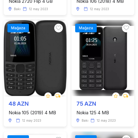
Nokia 2720 Flip 4 GB
Nokia 106 (2018) 4 MB
Bakı
12 may 2023
12 may 2023
Mağaza
Mağaza
48 AZN
75 AZN
Nokia 105 (2019) 4 MB
Nokia 125 4 MB
12 may 2023
Bakı
12 may 2023