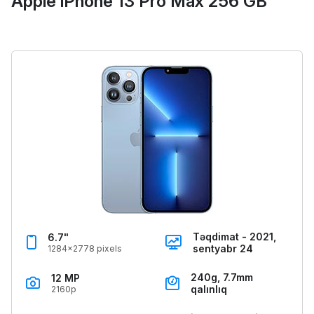
Apple iPhone 13 Pro Max 256 GB
Təqdimat - 2021,
6.7"
sentyabr 24
1284x2778 pixels
240g, 7.7mm
12 MP
qalınlıq
2160p