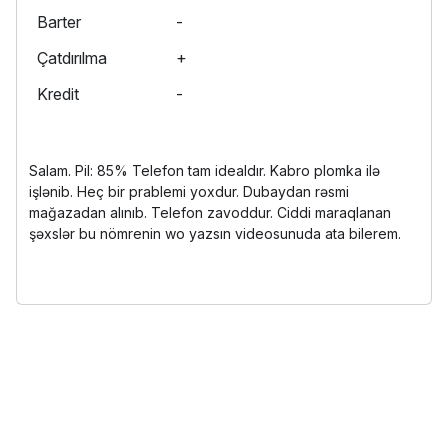
Barter
-
Çatdırılma
+
Kredit
-
Salam. Pil: 85% Telefon tam idealdır. Kabro plomka ilə
işlənib. Heç bir prablemi yoxdur. Dubaydan rəsmi
mağazadan alınıb. Telefon zavoddur. Ciddi maraqlanan
şəxslər bu nömrenin wo yazsın videosunuda ata bilerem.