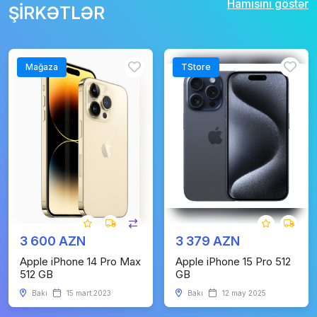
Hamısını göstər
ŞİRKƏTLƏR
Mağaza
TStore
3 600 AZN
3 379 AZN
Apple iPhone 14 Pro Max
Apple iPhone 15 Pro 512
512 GB
GB
Bakı
15 mart 2023
Bakı
12 may 2025