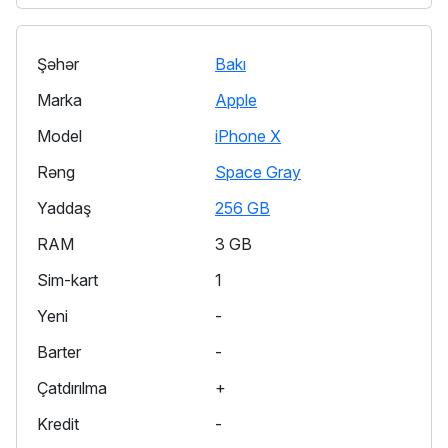
Şəhər
Bakı
Marka
Apple
Model
iPhone X
Rəng
Space Gray
Yaddaş
256 GB
RAM
3 GB
Sim-kart
1
Yeni
-
Barter
-
Çatdırılma
+
Kredit
-