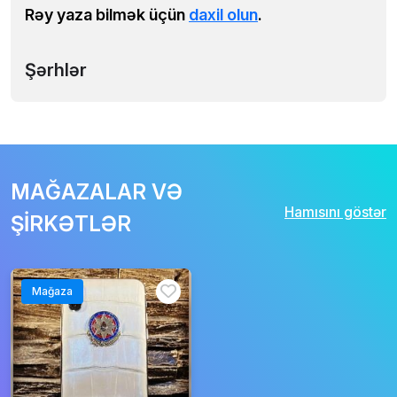
Rəy yaza bilmək üçün
daxil olun
.
Şərhlər
MAĞAZALAR VƏ
Hamısını göstər
ŞİRKƏTLƏR
Mağaza