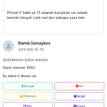
İPhone X Satılır pıl 73 adapdır karopkası var ustada
temırde olmayıb cıddı real alıcı watsapa yaza bıler
Ramin İsmayiıov
(051) 895-10-76
İstifadəçinin bütün elanları
Elanın nömrəsi: 8562
Bu elana 0 abunə var
İrəli çək
VIP
Premium
Rəngli
4XL
Turbo