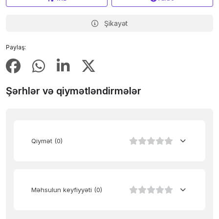
Şikayət
Paylaş:
Şərhlər və qiymətləndirmələr
Qiymət
(0)
Məhsulun keyfiyyəti
(0)