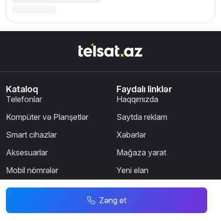
Zəng et