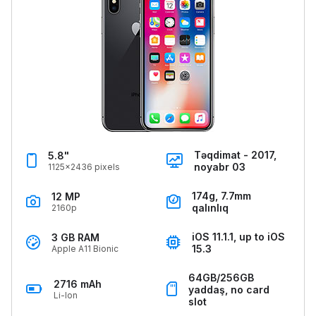
Təqdimat - 2017,
5.8"
noyabr 03
1125x2436 pixels
174g, 7.7mm
12 MP
qalınlıq
2160p
iOS 11.1.1, up to iOS
3 GB RAM
15.3
Apple A11 Bionic
64GB/256GB
2716 mAh
yaddaş, no card
Li-Ion
slot