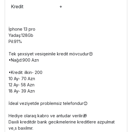
Kredit
+
İphone 13 pro
Yadaş:128Gb
Pil:91%
Tek şexsiyet vesiqeinile kredit mövcudur😍
•Nağd:900 Azn
•Kredit: ilkin- 200
10 Ay- 70 Azn
12 Ay- 58 Azn
18 Ay- 39 Azn
İdeal veziyetde problemsiz telefondur😊
Hediye olaraq kabro ve antudar verilir🎁
Daxili kreditdir bank gecikmelerine kreditlere azpulmat
ve,s baxilmır.