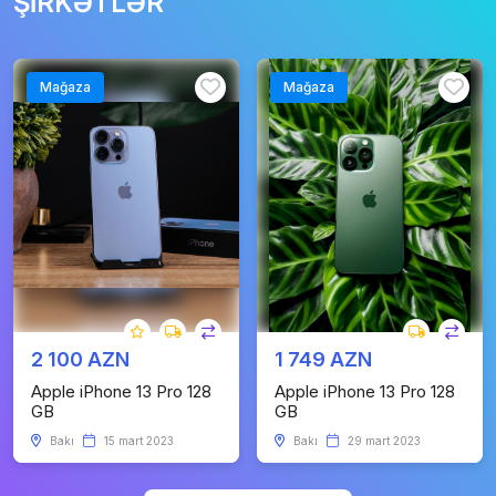
ŞİRKƏTLƏR
Mağaza
Mağaza
2 100 AZN
1 749 AZN
Apple iPhone 13 Pro 128
Apple iPhone 13 Pro 128
GB
GB
Bakı
15 mart 2023
Bakı
29 mart 2023