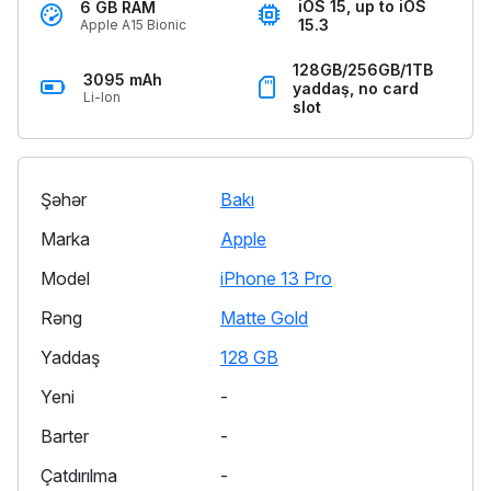
iOS 15, up to iOS
6 GB RAM
15.3
Apple A15 Bionic
128GB/256GB/1TB
3095 mAh
yaddaş, no card
Li-Ion
slot
Şəhər
Bakı
Marka
Apple
Model
iPhone 13 Pro
Rəng
Matte Gold
Yaddaş
128 GB
Yeni
-
Barter
-
Çatdırılma
-