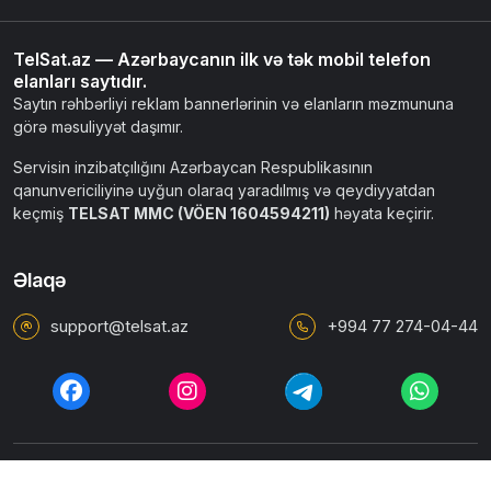
TelSat.az — Azərbaycanın ilk və tək mobil telefon
elanları saytıdır.
Saytın rəhbərliyi reklam bannerlərinin və elanların məzmununa
görə məsuliyyət daşımır.
Servisin inzibatçılığını Azərbaycan Respublikasının
qanunvericiliyinə uyğun olaraq yaradılmış və qeydiyyatdan
keçmiş
TELSAT MMC (VÖEN 1604594211)
həyata keçirir.
Əlaqə
support@telsat.az
+994 77 274-04-44
İstifadəçi razılaşması
Ümumi qaydalar
Məxfilik siyasəti