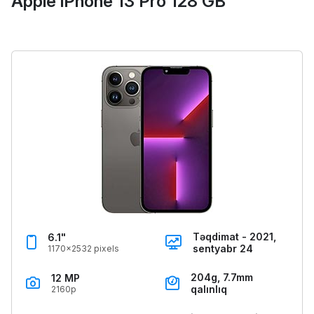
Apple iPhone 13 Pro 128 GB
Təqdimat - 2021,
6.1"
sentyabr 24
1170x2532 pixels
204g, 7.7mm
12 MP
qalınlıq
2160p