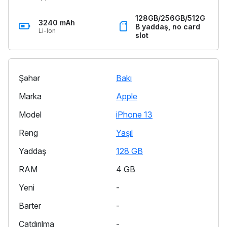
128GB/256GB/512G
3240 mAh
B yaddaş, no card
Li-Ion
slot
Şəhər
Bakı
Marka
Apple
Model
iPhone 13
Rəng
Yaşıl
Yaddaş
128 GB
RAM
4 GB
Yeni
-
Barter
-
Çatdırılma
-