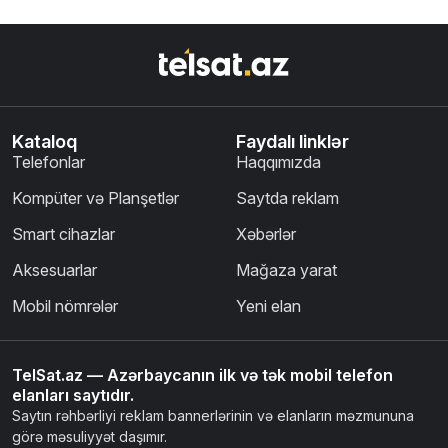
Kataloq
Faydalı linklər
Telefonlar
Haqqımızda
Kompüter və Planşetlər
Saytda reklam
Smart cihazlar
Xəbərlər
Aksesuarlar
Mağaza yarat
Mobil nömrələr
Yeni elan
TelSat.az — Azərbaycanın ilk və tək mobil telefon
elanları saytıdır.
Saytın rəhbərliyi reklam bannerlərinin və elanların məzmununa
görə məsuliyyət daşımır.