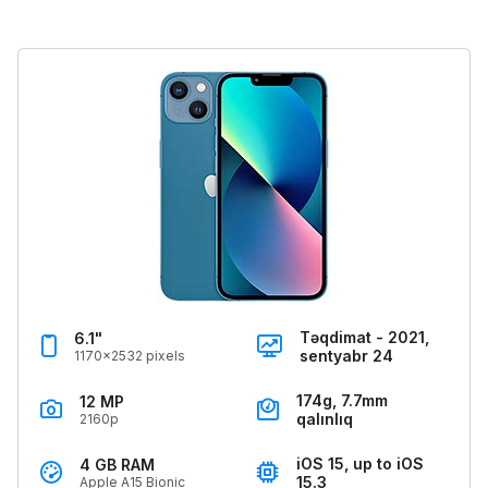
Təqdimat - 2021,
6.1"
sentyabr 24
1170x2532 pixels
174g, 7.7mm
12 MP
qalınlıq
2160p
iOS 15, up to iOS
4 GB RAM
15.3
Apple A15 Bionic