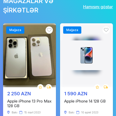
MAĞAZALAR VƏ
Hamısını göstər
ŞİRKƏTLƏR
Mağaza
Mağaza
2 250 AZN
1 590 AZN
Apple iPhone 13 Pro Max
Apple iPhone 14 128 GB
128 GB
Bakı
15 mart 2023
Bakı
10 aprel 2023