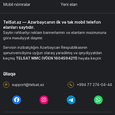
Mobil nömrələr
Yeni elan
TelSat.az — Azərbaycanın ilk və tək mobil telefon
elanları saytıdır.
Saytın rəhbərliyi reklam bannerlərinin və elanların məzmununa
görə məsuliyyət daşımır.
Servisin inzibatçılığını Azərbaycan Respublikasının
qanunvericiliyinə uyğun olaraq yaradılmış və qeydiyyatdan
keçmiş
TELSAT MMC (VÖEN 1604594211)
həyata keçirir.
Əlaqə
support@telsat.az
+994 77 274-04-44