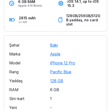
iOS 14.1, up to iOS
6 GB RAM
15.3
Apple A14 Bionic
128GB/256GB/512G
2815 mAh
B yaddaş, no card
Li-Ion
slot
Şəhər
Bakı
Marka
Apple
Model
iPhone 12 Pro
Rəng
Pacific Blue
Yaddaş
128 GB
RAM
6 GB
Sim-kart
1
Yeni
-