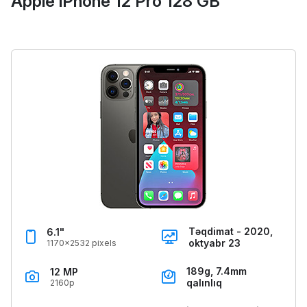
Apple iPhone 12 Pro 128 GB
Təqdimat - 2020,
6.1"
oktyabr 23
1170x2532 pixels
189g, 7.4mm
12 MP
qalınlıq
2160p