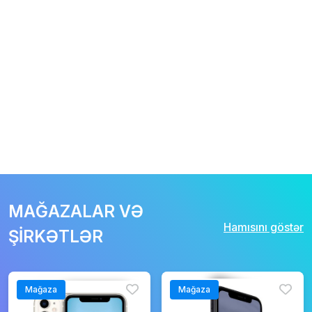
MAĞAZALAR VƏ
Hamısını göstər
ŞİRKƏTLƏR
Mağaza
Mağaza