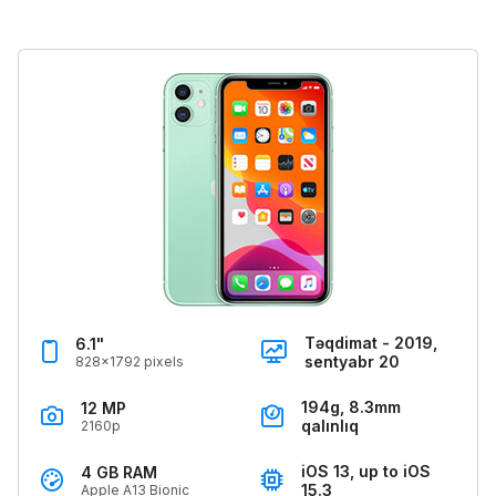
Təqdimat - 2019,
6.1"
sentyabr 20
828x1792 pixels
194g, 8.3mm
12 MP
qalınlıq
2160p
iOS 13, up to iOS
4 GB RAM
15.3
Apple A13 Bionic