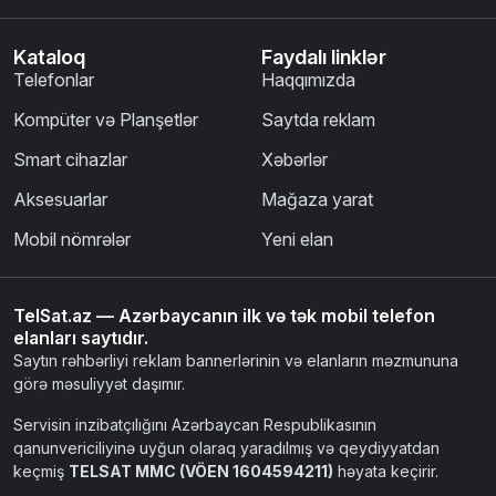
Kataloq
Faydalı linklər
Telefonlar
Haqqımızda
Kompüter və Planşetlər
Saytda reklam
Smart cihazlar
Xəbərlər
Aksesuarlar
Mağaza yarat
Mobil nömrələr
Yeni elan
TelSat.az — Azərbaycanın ilk və tək mobil telefon
elanları saytıdır.
Saytın rəhbərliyi reklam bannerlərinin və elanların məzmununa
görə məsuliyyət daşımır.
Servisin inzibatçılığını Azərbaycan Respublikasının
qanunvericiliyinə uyğun olaraq yaradılmış və qeydiyyatdan
keçmiş
TELSAT MMC (VÖEN 1604594211)
həyata keçirir.