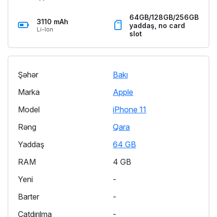
64GB/128GB/256GB
3110 mAh
yaddaş, no card
Li-Ion
slot
Şəhər
Bakı
Marka
Apple
Model
iPhone 11
Rəng
Qara
Yaddaş
64 GB
RAM
4 GB
Yeni
-
Barter
-
Çatdırılma
-