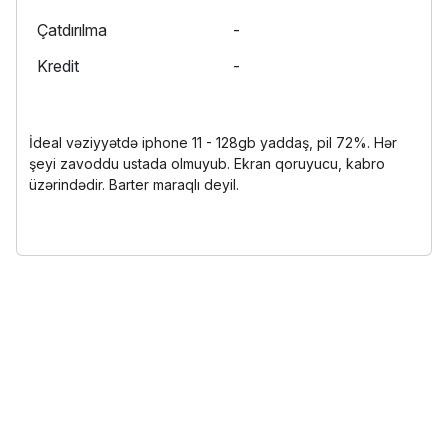
Çatdırılma
-
Kredit
-
İdeal vəziyyətdə iphone 11 - 128gb yaddaş, pil 72%. Hər
şeyi zavoddu ustada olmuyub. Ekran qoruyucu, kabro
üzərindədir. Barter maraqlı deyil.