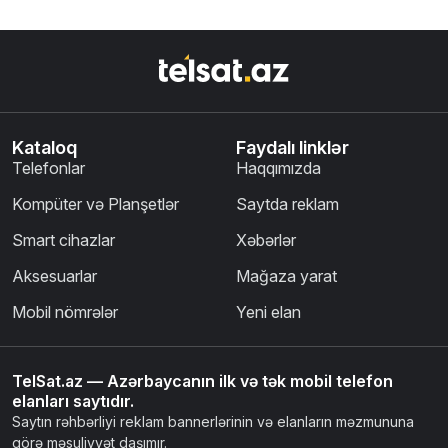
Kataloq
Faydalı linklər
Telefonlar
Haqqımızda
Kompüter və Planşetlər
Saytda reklam
Smart cihazlar
Xəbərlər
Aksesuarlar
Mağaza yarat
Mobil nömrələr
Yeni elan
TelSat.az — Azərbaycanın ilk və tək mobil telefon
elanları saytıdır.
Saytın rəhbərliyi reklam bannerlərinin və elanların məzmununa
görə məsuliyyət daşımır.