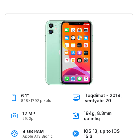
Təqdimat - 2019,
6.1"
sentyabr 20
828x1792 pixels
194g, 8.3mm
12 MP
qalınlıq
2160p
iOS 13, up to iOS
4 GB RAM
15.3
Apple A13 Bionic