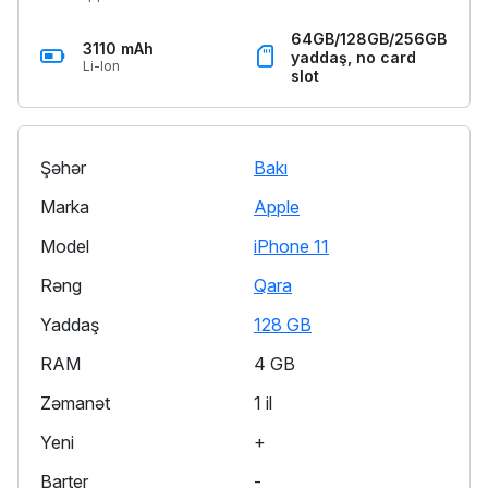
64GB/128GB/256GB
3110 mAh
yaddaş, no card
Li-Ion
slot
Şəhər
Bakı
Marka
Apple
Model
iPhone 11
Rəng
Qara
Yaddaş
128 GB
RAM
4 GB
Zəmanət
1 il
Yeni
+
Barter
-