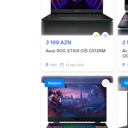
3 199 AZN
2
Asus ROG STRIX G15 G513RM
Ac
(2
Bakı
22 may 2023
Mağaza
M