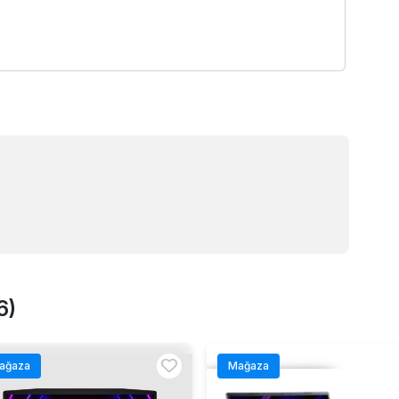
6)
ağaza
Mağaza