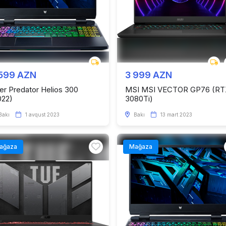
 599 AZN
3 999 AZN
er Predator Helios 300
MSI MSI VECTOR GP76 (RT
022)
3080Ti)
Bakı
1 avqust 2023
Bakı
13 mart 2023
ağaza
Mağaza