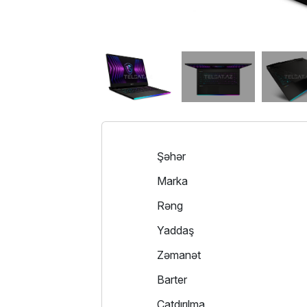
Şəhər
Marka
Rəng
Yaddaş
Zəmanət
Barter
Çatdırılma