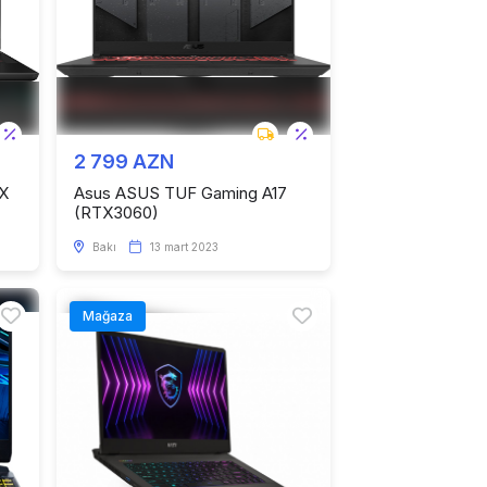
2 799 AZN
X
Asus ASUS TUF Gaming A17
(RTX3060)
Bakı
13 mart 2023
Mağaza