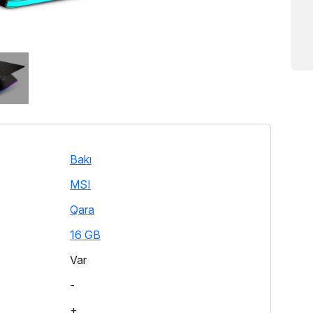
Bakı
MSI
Qara
16 GB
Var
-
+