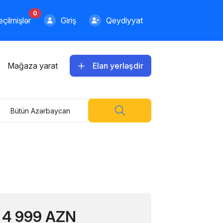
0
çilmişlər
Giriş
Qeydiyyat
Mağaza yarat
Elan yerləşdir
Bütün Azərbaycan
4 999 AZN