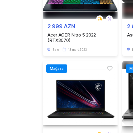
2 999 AZN
2
Acer ACER Nitro 5 2022
As
(RTX3070)
Bakı
13 mart 2023
Mağaza
M