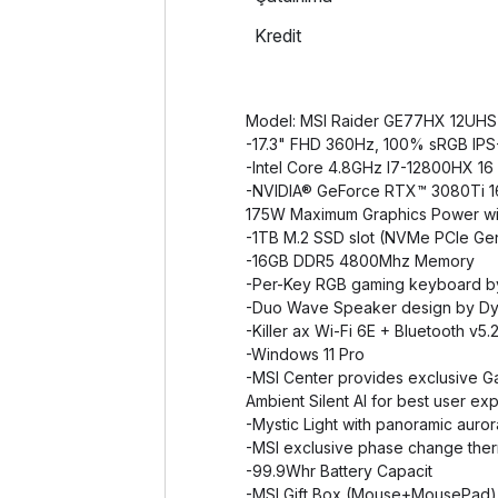
Kredit
Model: MSI Raider GE77HX 12UHS
-17.3" FHD 360Hz, 100% sRGB IPS-
-Intel Core 4.8GHz I7-12800HX 16
-NVIDIA® GeForce RTX™ 3080Ti 
175W Maximum Graphics Power wit
-1TB M.2 SSD slot (NVMe PCIe Ge
-16GB DDR5 4800Mhz Memory
-Per-Key RGB gaming keyboard by
-Duo Wave Speaker design by Dy
-Killer ax Wi-Fi 6E + Bluetooth v5.
-Windows 11 Pro
-MSI Center provides exclusive 
Ambient Silent AI for best user ex
-Mystic Light with panoramic auror
-MSI exclusive phase change ther
-99.9Whr Battery Capacit
-MSI Gift Box (Mouse+MousePad)