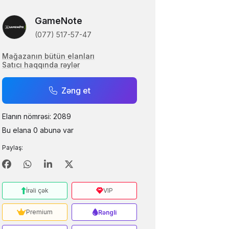
GameNote
(077) 517-57-47
Mağazanın bütün elanları
Satıcı haqqında rəylər
Zəng et
Elanın nömrəsi: 2089
Bu elana 0 abunə var
Paylaş:
İrəli çək
VIP
Premium
Rəngli