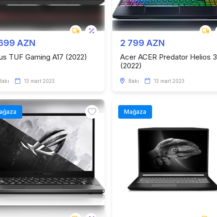
 699 AZN
2 799 AZN
us TUF Gaming A17 (2022)
Acer ACER Predator Helios 
(2022)
Bakı
13 mart 2023
Bakı
13 mart 2023
ağaza
Mağaza