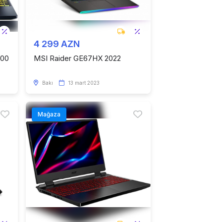
4 299 AZN
300
MSI Raider GE67HX 2022
Bakı
13 mart 2023
Mağaza