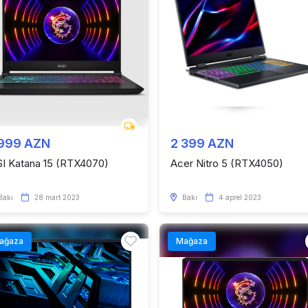
 999 AZN
2 399 AZN
I Katana 15 (RTX4070)
Acer Nitro 5 (RTX4050)
Bakı
28 mart 2023
Bakı
4 aprel 2023
ağaza
Mağaza