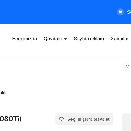
Se
Haqqımızda
Qaydalar
Saytda reklam
Xəbərlər
İstifadəçi razılaşması
Ümumi qaydalar
Məxfilik siyasəti
Ödənişli xidmətlər
uklar
080Ti)
Seçilmişlərə əlavə et