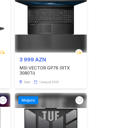
3 999 AZN
MSI VECTOR GP76 (RTX
3080Ti)
Bakı
1 avqust 2023
Mağaza