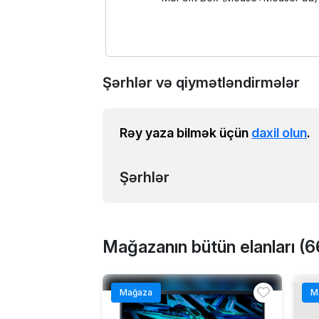
Şərhlər və qiymətləndirmələr
Rəy yaza bilmək üçün
daxil olun
.
Şərhlər
Mağazanın bütün elanları (6
Mağaza
M