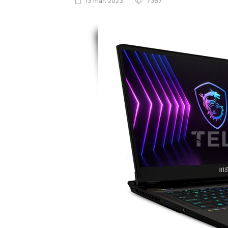
13 mart 2023
7357