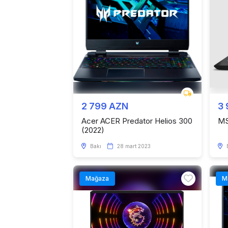
2 799 AZN
3
Acer ACER Predator Helios 300
MS
(2022)
Bakı
28 mart 2023
Mağaza
M