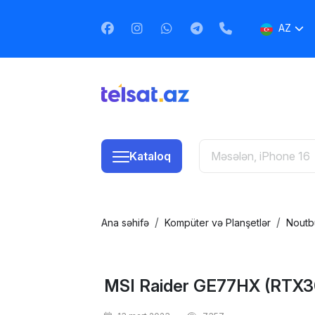
AZ
EN
RU
Kataloq
Ana səhifə
Kompüter və Planşetlər
Noutb
MSI Raider GE77HX (RTX3