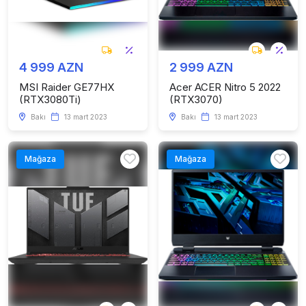
4 999 AZN
2 999 AZN
MSI Raider GE77HX
Acer ACER Nitro 5 2022
(RTX3080Ti)
(RTX3070)
Bakı
13 mart 2023
Bakı
13 mart 2023
Mağaza
Mağaza