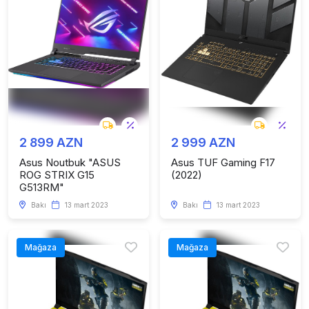
2 899 AZN
2 999 AZN
Asus Noutbuk "ASUS
Asus TUF Gaming F17
ROG STRIX G15
(2022)
G513RM"
Bakı
13 mart 2023
Bakı
13 mart 2023
Mağaza
Mağaza