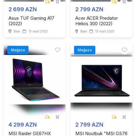
2 699 AZN
2 799 AZN
Asus TUF Gaming A17
Acer ACER Predator
(2022)
Helios 300 (2022)
Bakı
13 mart 2023
Bakı
13 mart 2023
Mağaza
Mağaza
4 299 AZN
2 799 AZN
MSI Raider GE67HX
MSI Noutbuk "MSI GS76