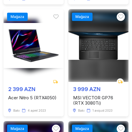
Mağaza
Mağaza
2 399 AZN
3 999 AZN
Acer Nitro 5 (RTX4050)
MSI VECTOR GP76
(RTX 3080Ti)
Bakı
4 aprel 2023
Bakı
1 avqust 2023
Mağaza
Mağaza