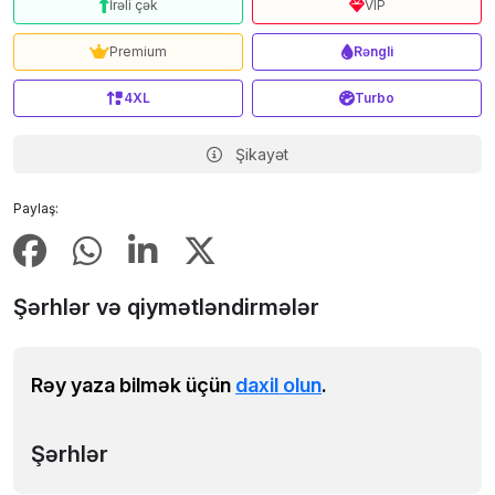
İrəli çək
VIP
Premium
Rəngli
4XL
Turbo
Şikayət
Paylaş:
Şərhlər və qiymətləndirmələr
Rəy yaza bilmək üçün
daxil olun
.
Şərhlər