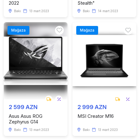
2022
Stealth"
Bakı
13 mart 2023
Bakı
14 mart 2023
Mağaza
Mağaza
2 599 AZN
2 999 AZN
Asus Asus ROG
MSI Creator M16
Zephyrus G14
Bakı
13 mart 2023
Bakı
13 mart 2023