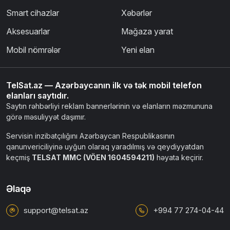
Smart cihazlar
Xəbərlər
Aksesuarlar
Mağaza yarat
Mobil nömrələr
Yeni elan
TelSat.az — Azərbaycanın ilk və tək mobil telefon
elanları saytıdır.
Saytın rəhbərliyi reklam bannerlərinin və elanların məzmununa
görə məsuliyyət daşımır.
Servisin inzibatçılığını Azərbaycan Respublikasının
qanunvericiliyinə uyğun olaraq yaradılmış və qeydiyyatdan
keçmiş
TELSAT MMC (VÖEN 1604594211)
həyata keçirir.
Əlaqə
support@telsat.az
+994 77 274-04-44