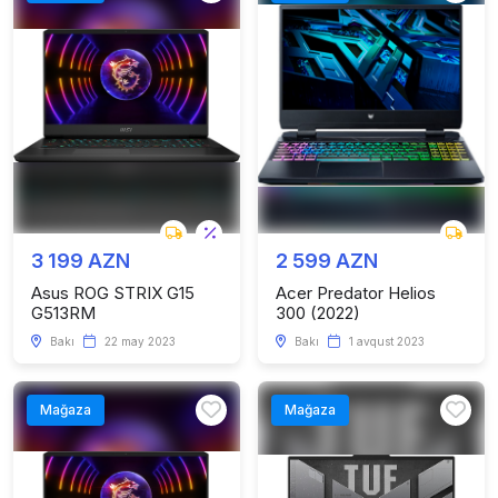
3 199 AZN
2 599 AZN
Asus ROG STRIX G15
Acer Predator Helios
G513RM
300 (2022)
Bakı
22 may 2023
Bakı
1 avqust 2023
Mağaza
Mağaza