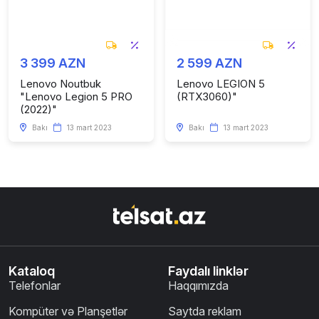
3 399 AZN
2 599 AZN
Lenovo Noutbuk
Lenovo LEGION 5
"Lenovo Legion 5 PRO
(RTX3060)"
(2022)"
Bakı
13 mart 2023
Bakı
13 mart 2023
Kataloq
Faydalı linklər
Telefonlar
Haqqımızda
Kompüter və Planşetlər
Saytda reklam