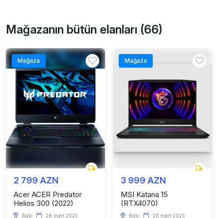
Mağazanın bütün elanları (66)
Mağaza
Mağaza
2 799 AZN
3 999 AZN
Acer ACER Predator
MSI Katana 15
Helios 300 (2022)
(RTX4070)
Bakı
28 mart 2023
Bakı
28 mart 2023