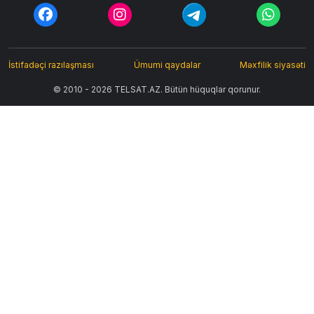
İstifadəçi razılaşması
Ümumi qaydalar
Məxfilik siyasəti
© 2010 - 2026 TELSAT.AZ. Bütün hüquqlar qorunur.