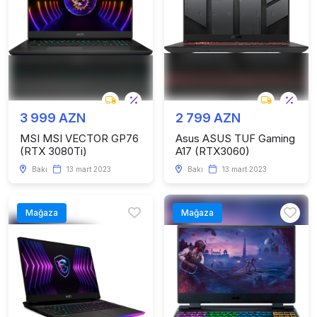
3 999 AZN
2 799 AZN
MSI MSI VECTOR GP76
Asus ASUS TUF Gaming
(RTX 3080Ti)
A17 (RTX3060)
Bakı
13 mart 2023
Bakı
13 mart 2023
Mağaza
Mağaza