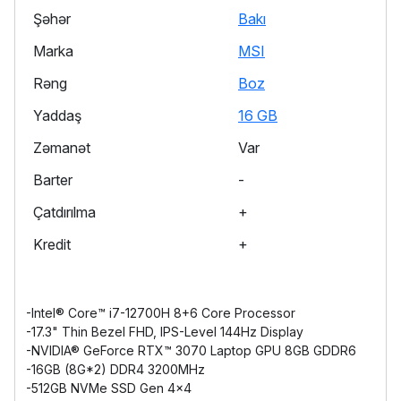
Şəhər
Bakı
Marka
MSI
Rəng
Boz
Yaddaş
16 GB
Zəmanət
Var
Barter
-
Çatdırılma
+
Kredit
+
-Intel® Core™ i7-12700H 8+6 Core Processor
-17.3" Thin Bezel FHD, IPS-Level 144Hz Display
-NVIDIA® GeForce RTX™ 3070 Laptop GPU 8GB GDDR6
-16GB (8G*2) DDR4 3200MHz
-512GB NVMe SSD Gen 4x4