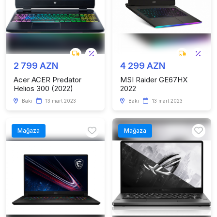
2 799 AZN
4 299 AZN
Acer ACER Predator
MSI Raider GE67HX
Helios 300 (2022)
2022
Bakı
13 mart 2023
Bakı
13 mart 2023
Mağaza
Mağaza