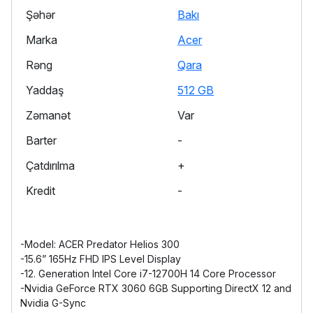
Şəhər
Bakı
Marka
Acer
Rəng
Qara
Yaddaş
512 GB
Zəmanət
Var
Barter
-
Çatdırılma
+
Kredit
-
-Model: ACER Predator Helios 300
-15.6” 165Hz FHD IPS Level Display
-12. Generation Intel Core i7-12700H 14 Core Processor
-Nvidia GeForce RTX 3060 6GB Supporting DirectX 12 and
Nvidia G-Sync