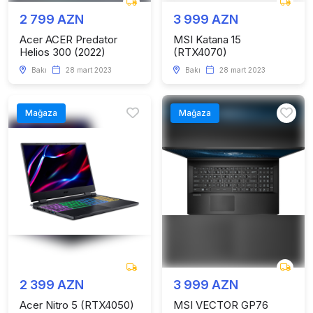
2 799 AZN
3 999 AZN
Acer ACER Predator
MSI Katana 15
Helios 300 (2022)
(RTX4070)
Bakı
28 mart 2023
Bakı
28 mart 2023
Mağaza
Mağaza
2 399 AZN
3 999 AZN
Acer Nitro 5 (RTX4050)
MSI VECTOR GP76