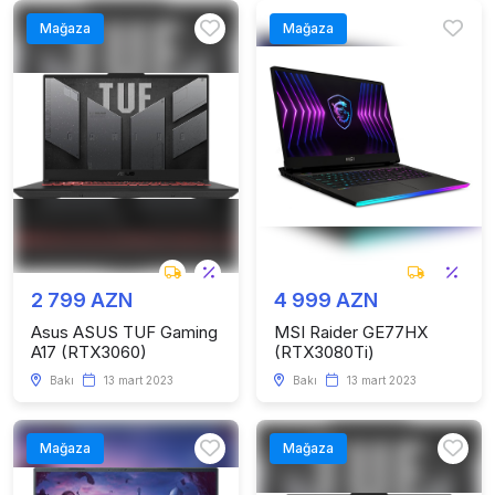
Mağaza
Mağaza
2 799 AZN
4 999 AZN
Asus ASUS TUF Gaming
MSI Raider GE77HX
A17 (RTX3060)
(RTX3080Ti)
Bakı
13 mart 2023
Bakı
13 mart 2023
Mağaza
Mağaza