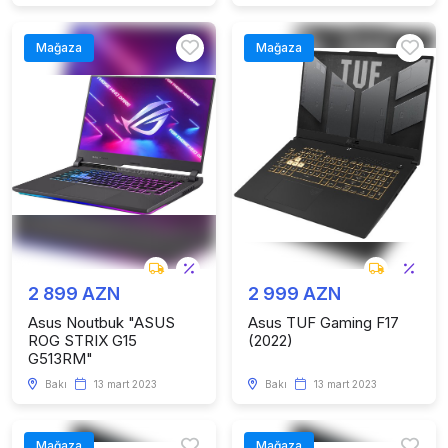
Mağaza
Mağaza
2 899 AZN
2 999 AZN
Asus Noutbuk "ASUS
Asus TUF Gaming F17
ROG STRIX G15
(2022)
G513RM"
Bakı
13 mart 2023
Bakı
13 mart 2023
Mağaza
Mağaza