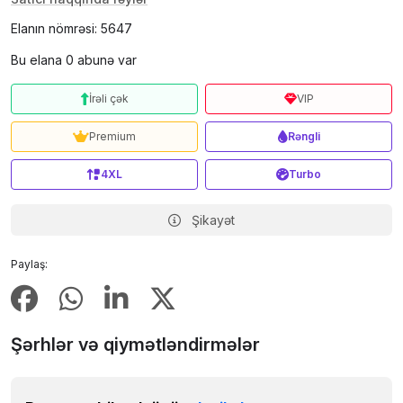
Elanın nömrəsi: 5647
Bu elana 0 abunə var
İrəli çək
VIP
Premium
Rəngli
4XL
Turbo
Şikayət
Paylaş:
Şərhlər və qiymətləndirmələr