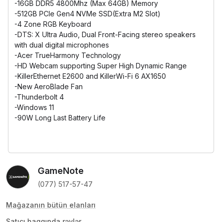
-16GB DDR5 4800Mhz (Max 64GB) Memory
-512GB PCIe Gen4 NVMe SSD(Extra M2 Slot)
-4 Zone RGB Keyboard
-DTS: X Ultra Audio, Dual Front-Facing stereo speakers
with dual digital microphones
-Acer TrueHarmony Technology
-HD Webcam supporting Super High Dynamic Range
-KillerEthernet E2600 and KillerWi-Fi 6 AX1650
-New AeroBlade Fan
-Thunderbolt 4
-Windows 11
-90W Long Last Battery Life
GameNote
(077) 517-57-47
Mağazanın bütün elanları
Satıcı haqqında rəylər