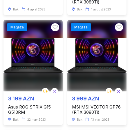
(RTX 3080Ti)
Bakı
4 aprel 2023
Bakı
1 avqust 2023
Mağaza
Mağaza
3 199 AZN
3 999 AZN
Asus ROG STRIX G15
MSI MSI VECTOR GP76
G513RM
(RTX 3080Ti)
Bakı
22 may 2023
Bakı
13 mart 2023