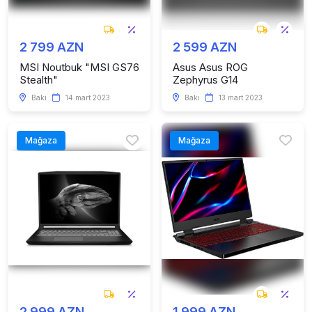
2 799 AZN
2 599 AZN
MSI Noutbuk "MSI GS76
Asus Asus ROG
Stealth"
Zephyrus G14
Bakı
14 mart 2023
Bakı
13 mart 2023
Mağaza
Mağaza
2 999 AZN
1 999 AZN