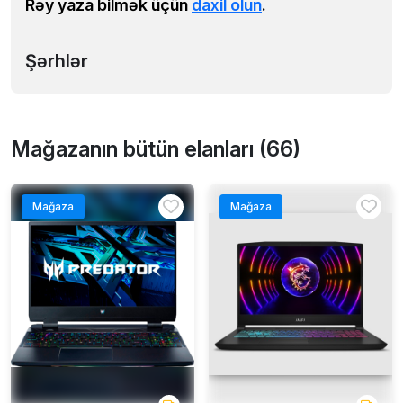
Rəy yaza bilmək üçün
daxil olun
.
Şərhlər
Mağazanın bütün elanları (66)
Mağaza
Mağaza