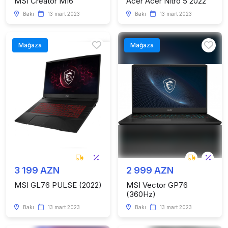
MSI Creator M16
Acer Acer Nitro 5 2022
Bakı
13 mart 2023
Bakı
13 mart 2023
Mağaza
Mağaza
3 199 AZN
2 999 AZN
MSI GL76 PULSE (2022)
MSI Vector GP76
(360Hz)
Bakı
13 mart 2023
Bakı
13 mart 2023