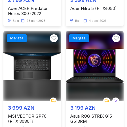
2 799 AZN
2 399 AZN
Acer ACER Predator
Acer Nitro 5 (RTX4050)
Helios 300 (2022)
Bakı
28 mart 2023
Bakı
4 aprel 2023
Mağaza
Mağaza
3 999 AZN
3 199 AZN
MSI VECTOR GP76
Asus ROG STRIX G15
(RTX 3080Ti)
G513RM