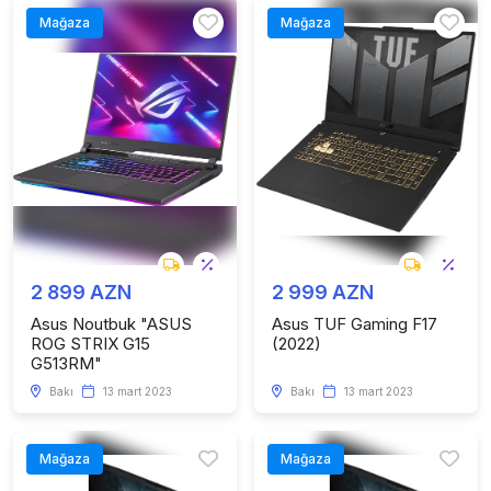
Mağaza
Mağaza
2 899 AZN
2 999 AZN
Asus Noutbuk "ASUS
Asus TUF Gaming F17
ROG STRIX G15
(2022)
G513RM"
Bakı
13 mart 2023
Bakı
13 mart 2023
Mağaza
Mağaza