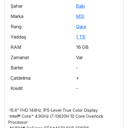
Şəhər
Bakı
Marka
MSI
Rəng
Qara
Yaddaş
1 TB
RAM
16 GB
Zəmanət
Var
Barter
-
Çatdırılma
+
Kredit
-
-15.6" FHD 144Hz, IPS-Level True Color Display
-Intel® Core™ 4.9GHz i7-13620H 10 Core Overlock
Processor