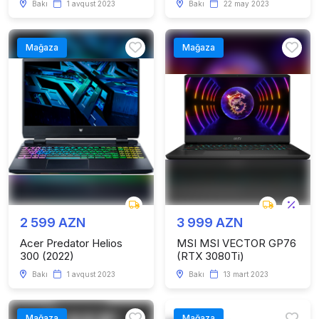
Bakı
1 avqust 2023
Bakı
22 may 2023
Mağaza
Mağaza
2 599 AZN
3 999 AZN
Acer Predator Helios
MSI MSI VECTOR GP76
300 (2022)
(RTX 3080Ti)
Bakı
1 avqust 2023
Bakı
13 mart 2023
Mağaza
Mağaza