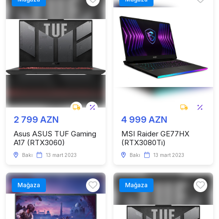
2 799 AZN
4 999 AZN
Asus ASUS TUF Gaming
MSI Raider GE77HX
A17 (RTX3060)
(RTX3080Ti)
Bakı
13 mart 2023
Bakı
13 mart 2023
Mağaza
Mağaza