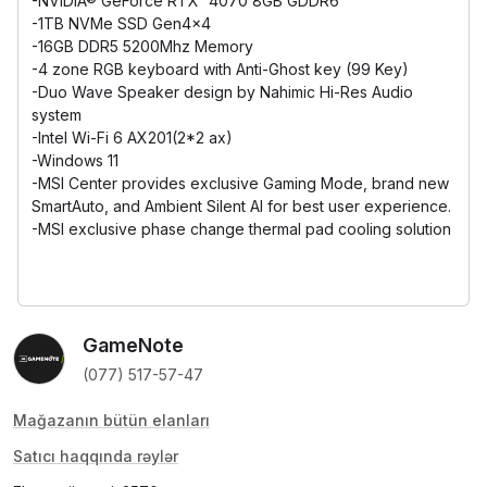
-NVIDIA® GeForce RTX™4070 8GB GDDR6
-1TB NVMe SSD Gen4x4
-16GB DDR5 5200Mhz Memory
-4 zone RGB keyboard with Anti-Ghost key (99 Key)
-Duo Wave Speaker design by Nahimic Hi-Res Audio
system
-Intel Wi-Fi 6 AX201(2*2 ax)
-Windows 11
-MSI Center provides exclusive Gaming Mode, brand new
SmartAuto, and Ambient Silent AI for best user experience.
-MSI exclusive phase change thermal pad cooling solution
GameNote
(077) 517-57-47
Mağazanın bütün elanları
Satıcı haqqında rəylər