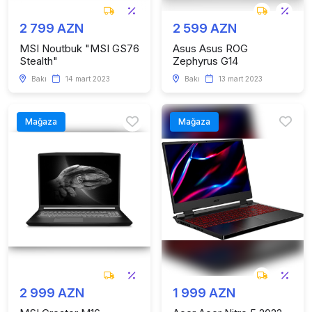
2 799 AZN
2 599 AZN
MSI Noutbuk "MSI GS76
Asus Asus ROG
Stealth"
Zephyrus G14
Bakı
14 mart 2023
Bakı
13 mart 2023
Mağaza
Mağaza
2 999 AZN
1 999 AZN