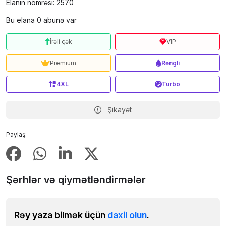
Elanın nömrəsi: 2570
Bu elana 0 abunə var
İrəli çək
VIP
Premium
Rəngli
4XL
Turbo
Şikayət
Paylaş:
Şərhlər və qiymətləndirmələr
Rəy yaza bilmək üçün
daxil olun
.