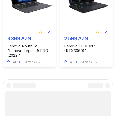
3 399 AZN
2 599 AZN
Lenovo Noutbuk
Lenovo LEGION 5
"Lenovo Legion 5 PRO
(RTX3060)"
(2022)"
Bakı
13 mart 2023
Bakı
13 mart 2023
Kataloq
Faydalı linklər