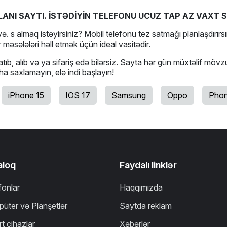
LANI SAYTI. İSTƏDİYİN TELEFONU UCUZ TAP AZ VAXT S
ə. s almaq istəyirsiniz? Mobil telefonu tez satmağı planlaşdırırsı
 məsələləri həll etmək üçün ideal vasitədir.
tıb, alıb və ya sifariş edə bilərsiz. Sayta hər gün müxtəlif mövz
aha saxlamayın, elə indi başlayın!
iPhone 15
IOS 17
Samsung
Oppo
Phon
aloq
Faydalı linklər
fonlar
Haqqımızda
üter və Planşetlər
Saytda reklam
t cihazlar
Xəbərlər