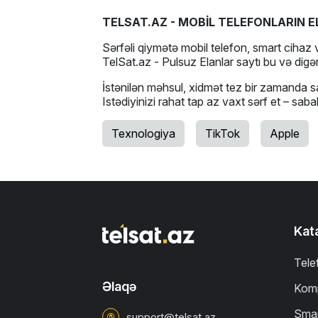
TELSAT.AZ - MOBİL TELEFONLARIN E
Sərfəli qiymətə mobil telefon, smart cihaz v
TelSat.az - Pulsuz Elanlar saytı bu və digər
İstənilən məhsul, xidmət tez bir zamanda sa
Istədiyinizi rahat tap az vaxt sərf et – sab
Texnologiya
TikTok
Apple
Kat
Tele
Əlaqə
Komp
Smar
support@telsat.az