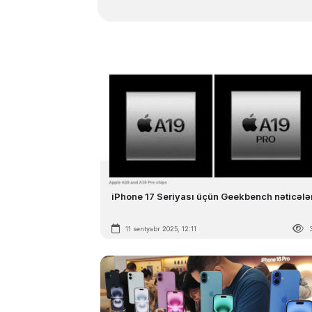
iPhone 17 Seriyası üçün Geekbench nəticələr
11 sentyabr 2025, 12:11