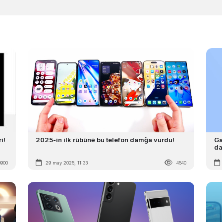
i!
2025-in ilk rübünə bu telefon damğa vurdu!
Ga
da
3900
29 may 2025, 11:33
4540