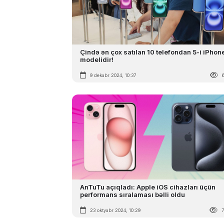
Çində ən çox satılan 10 telefondan 5-i iPhon
modelidir!
9 dekabr 2024, 10:37
AnTuTu açıqladı: Apple iOS cihazları üçün
performans sıralaması bəlli oldu
23 oktyabr 2024, 10:29