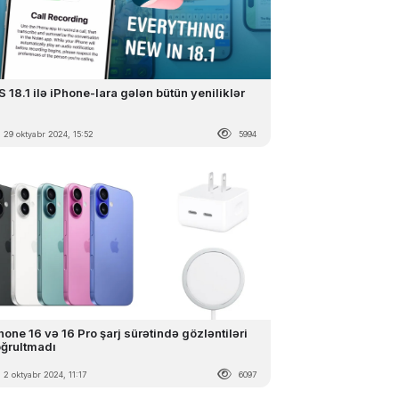
S 18.1 ilə iPhone-lara gələn bütün yeniliklər
29 oktyabr 2024, 15:52
5994
hone 16 və 16 Pro şarj sürətində gözləntiləri
ğrultmadı
2 oktyabr 2024, 11:17
6097