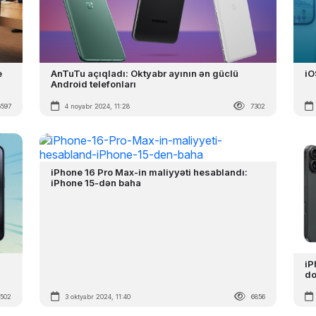
e
AnTuTu açıqladı: Oktyabr ayının ən güclü
iO
Android telefonları
6597
4 noyabr 2024, 11:28
7302
iPhone 16 Pro Max-in maliyyəti hesablandı:
iPhone 15-dən baha
iP
do
7502
3 oktyabr 2024, 11:40
6856