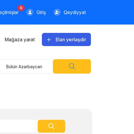
0
çilmişlər
Giriş
Qeydiyyat
Mağaza yarat
Elan yerləşdir
Bütün Azərbaycan