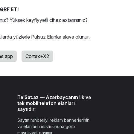
ƏRF ET!
nız? Yüksək keyfiyyətli cihaz axtarırsınız?
ularda yüzlərlə Pulsuz Elanlar əlavə olunur.
e app
Cortex+X2
TelSat.az — Azərbaycanın ilk və
tək mobil telefon elanları
saytıdır.
Saytın rəhbərliyi reklam bannerlərinin
və elanların məzmununa görə
məsuliyyət daşımır.