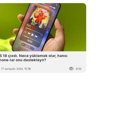
S 18 çıxdı. Necə yükləmək olar, hansı
hone-lar onu dəstəkləyir?
17 sentyabr 2024, 10:59
8132