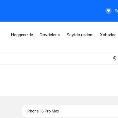
Se
Haqqımızda
Qaydalar
Saytda reklam
Xəbərlər
İstifadəçi razılaşması
Ümumi qaydalar
Məxfilik siyasəti
Ödənişli xidmətlər