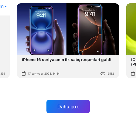
iPhone 16 seriyasının ilk satış rəqəmləri gəldi
iO
iP
7355
17 sentyabr 2024, 14:34
6582
Daha çox