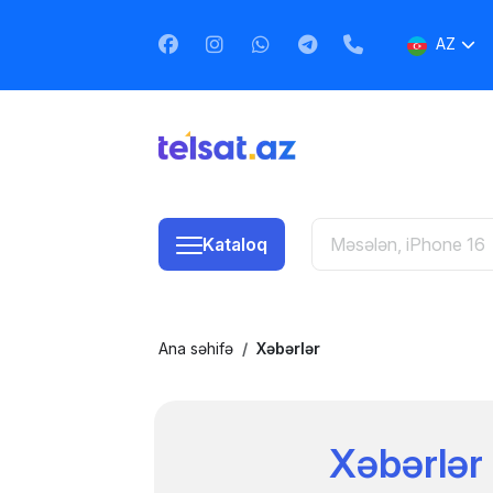
AZ
EN
RU
Kataloq
Ana səhifə
Xəbərlər
Xəbərlər