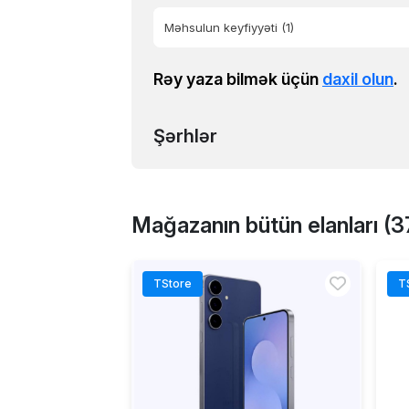
Məhsulun keyfiyyəti
(1)
Rəy yaza bilmək üçün
daxil olun
.
Şərhlər
Mağazanın bütün elanları (3
TStore
T