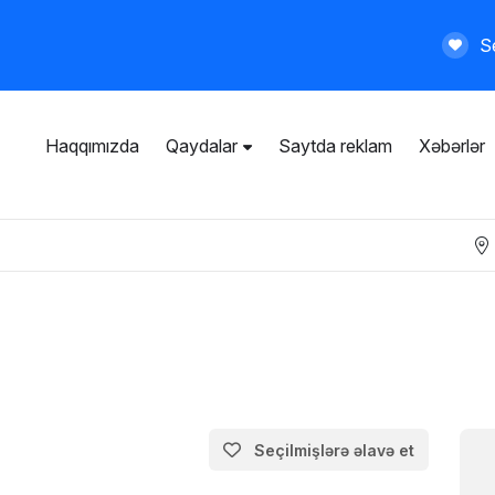
Se
Haqqımızda
Qaydalar
Saytda reklam
Xəbərlər
İstifadəçi razılaşması
Ümumi qaydalar
Məxfilik siyasəti
Ödənişli xidmətlər
Seçilmişlərə əlavə et