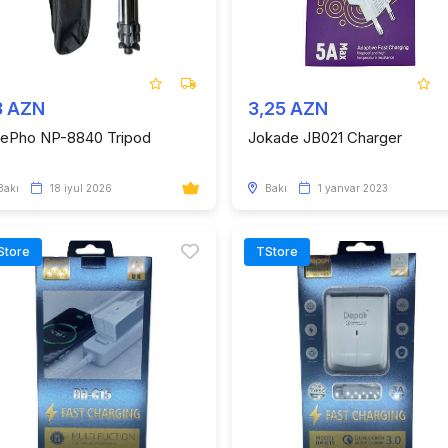
8 AZN
3,25 AZN
ePho NP-8840 Tripod
Jokade JB021 Charger
Bakı
18 iyul 2026
Bakı
1 yanvar 2023
Store
TStore