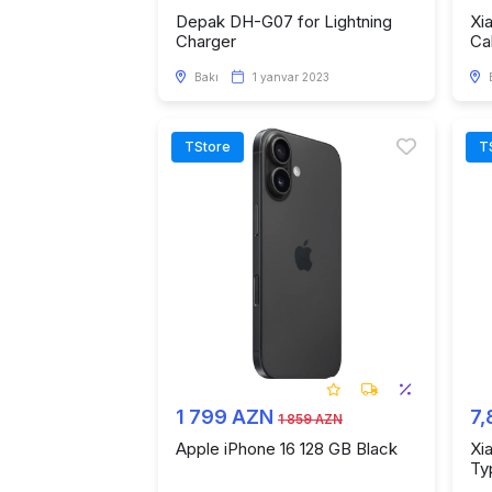
Depak DH-G07 for Lightning
Xi
Charger
Ca
Bakı
1 yanvar 2023
TStore
T
1 799 AZN
7,
1 859 AZN
Apple iPhone 16 128 GB Black
Xi
Ty