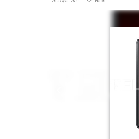
26 avqust 2024
14566