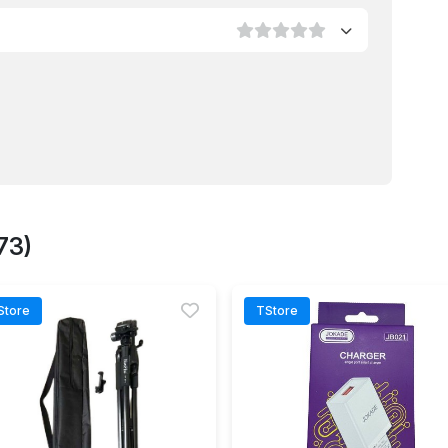
73)
Store
TStore