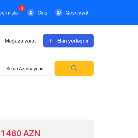
0
çilmişlər
Giriş
Qeydiyyat
Mağaza yarat
Elan yerləşdir
Bütün Azərbaycan
1 480 AZN