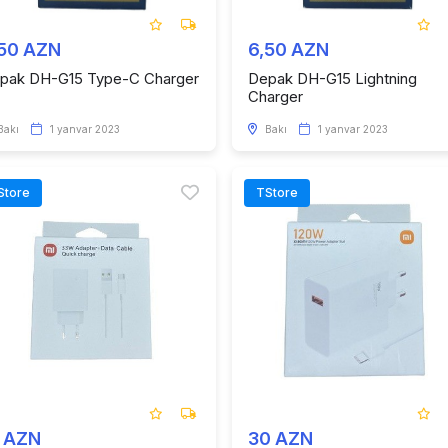
,50 AZN
6,50 AZN
pak DH-G15 Type-C Charger
Depak DH-G15 Lightning
Charger
Bakı
1 yanvar 2023
Bakı
1 yanvar 2023
Store
TStore
3 AZN
30 AZN