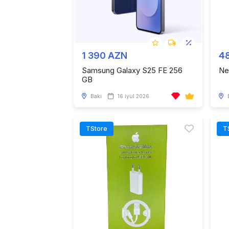
1 390 AZN
4
Samsung Galaxy S25 FE 256
Ne
GB
Bakı
16 iyul 2026
TStore
T