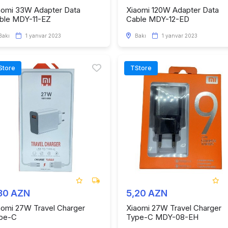
aomi 33W Adapter Data
Xiaomi 120W Adapter Data
ble MDY-11-EZ
Cable MDY-12-ED
Bakı
1 yanvar 2023
Bakı
1 yanvar 2023
Store
TStore
80 AZN
5,20 AZN
aomi 27W Travel Charger
Xiaomi 27W Travel Charger
pe-C
Type-C MDY-08-EH