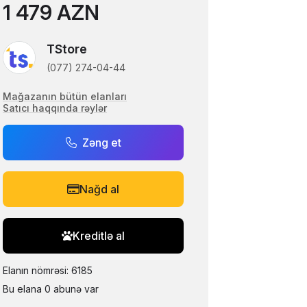
1 479 AZN
TStore
(077) 274-04-44
Mağazanın bütün elanları
Satıcı haqqında rəylər
Zəng et
Nağd al
Kreditlə al
Elanın nömrəsi: 6185
Bu elana 0 abunə var