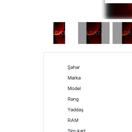
Şəhər
Marka
Model
Rəng
Yaddaş
RAM
Sim-kart