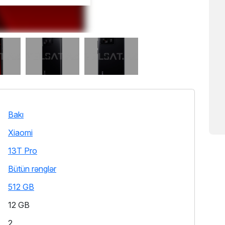
Bakı
Xiaomi
13T Pro
Bütün rənglər
512 GB
12 GB
2