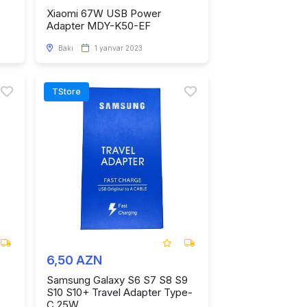
Xiaomi 67W USB Power
Adapter MDY-K50-EF
Bakı
1 yanvar 2023
TStore
6,50 AZN
Samsung Galaxy S6 S7 S8 S9
S10 S10+ Travel Adapter Type-
C 25W