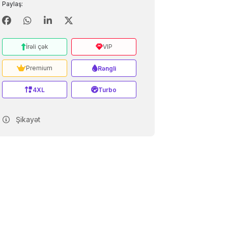
Paylaş:
İrəli çək
VIP
Premium
Rəngli
4XL
Turbo
Şikayət