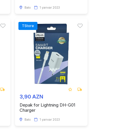
Bakı
1 yanvar 2023
TStore
3,90 AZN
Depak for Lightning DH-G01
Charger
Bakı
1 yanvar 2023