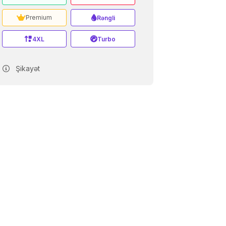
Premium
Rəngli
4XL
Turbo
Şikayət