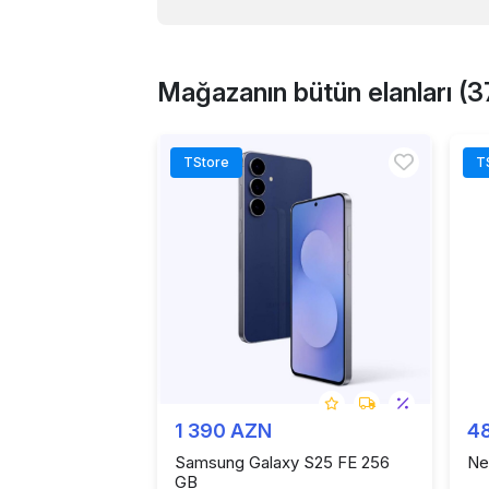
Mağazanın bütün elanları (3
TStore
T
1 390 AZN
4
Samsung Galaxy S25 FE 256
Ne
GB