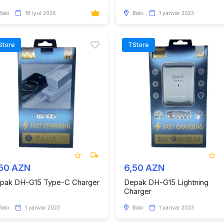
Bakı
18 iyul 2026
Bakı
1 yanvar 2023
Store
TStore
,50 AZN
6,50 AZN
pak DH-G15 Type-C Charger
Depak DH-G15 Lightning
Charger
Bakı
1 yanvar 2023
Bakı
1 yanvar 2023