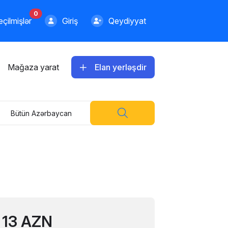
0
çilmişlər
Giriş
Qeydiyyat
Mağaza yarat
Elan yerləşdir
Bütün Azərbaycan
13 AZN