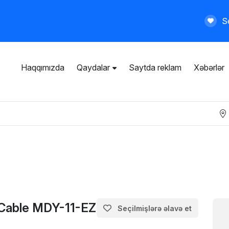
Se
Haqqımızda
Qaydalar
Saytda reklam
Xəbərlər
İstifadəçi razılaşması
Ümumi qaydalar
Məxfilik siyasəti
Ödənişli xidmətlər
 Cable MDY-11-EZ
Seçilmişlərə əlavə et