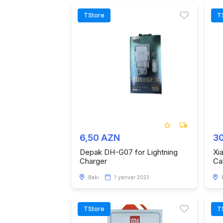
TStore
T
6,50 AZN
3
Depak DH-G07 for Lightning
Xi
Charger
Ca
Bakı
1 yanvar 2023
TStore
T