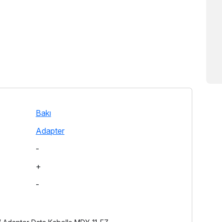
Bakı
Adapter
-
+
-