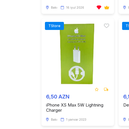
Bakı
16 iyul 2026
TStore
T
6,50 AZN
6
iPhone XS Max 5W Lightning
De
Charger
Bakı
1 yanvar 2023