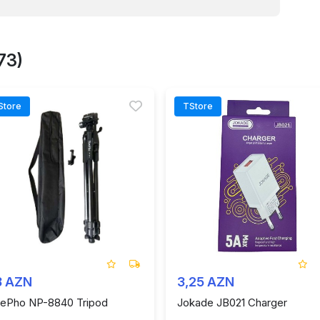
73)
Store
TStore
8 AZN
3,25 AZN
ePho NP-8840 Tripod
Jokade JB021 Charger