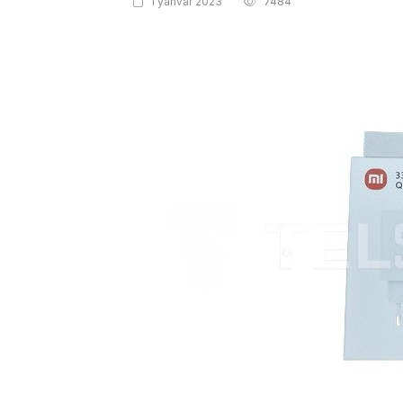
1 yanvar 2023
7484