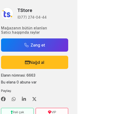
TStore
(077) 274-04-44
Mağazanın bütün elanları
Satıcı haqqında rəylər
Zəng et
Nağd al
Elanın nömrəsi: 6663
Bu elana 0 abunə var
Paylaş:
İrəli çək
VIP