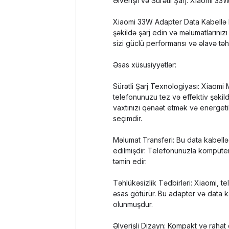
Əlverişli və Sürətli Şarj: Xiaomi 
Xiaomi 33W Adapter Data Kabellə MD
şəkildə şarj edin və məlumatlarınız
sizi güclü performansı və əlavə təhlü
Əsas xüsusiyyətlər:
Sürətli Şarj Texnologiyası: Xiaomi 
telefonunuzu tez və effektiv şəkild
vaxtınızı qənaət etmək və energet
seçimdir.
Məlumat Transferi: Bu data kabell
edilmişdir. Telefonunuzla kompüteri
təmin edir.
Təhlükəsizlik Tədbirləri: Xiaomi, te
əsas götürür. Bu adapter və data kab
olunmuşdur.
Əlverişli Dizayn: Kompakt və rahat