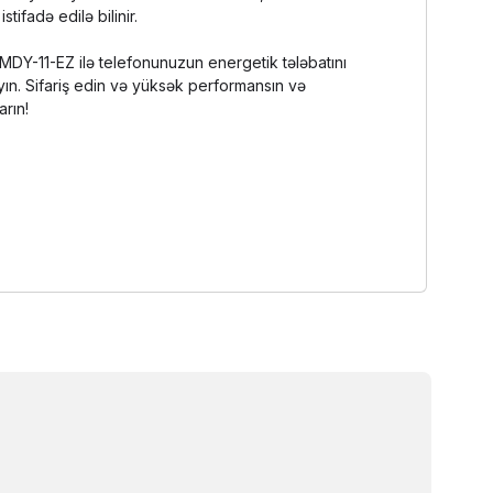
stifadə edilə bilinir.
DY-11-EZ ilə telefonunuzun energetik tələbatını
layın. Sifariş edin və yüksək performansın və
arın!