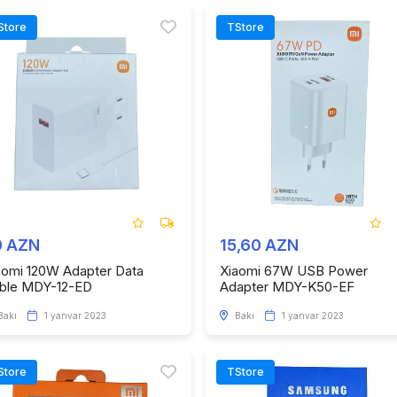
Store
TStore
0 AZN
15,60 AZN
aomi 120W Adapter Data
Xiaomi 67W USB Power
ble MDY-12-ED
Adapter MDY-K50-EF
Bakı
1 yanvar 2023
Bakı
1 yanvar 2023
Store
TStore