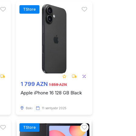
TStore
1 799 AZN
1 859 AZN
Apple iPhone 16 128 GB Black
Bakı
11 sentyabr 2025
TStore