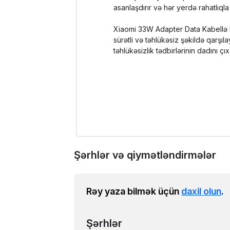
asanlaşdırır və hər yerdə rahatlıqla i
Xiaomi 33W Adapter Data Kabellə M
sürətli və təhlükəsiz şəkildə qarşı
təhlükəsizlik tədbirlərinin dadını çıx
Şərhlər və qiymətləndirmələr
Rəy yaza bilmək üçün
daxil olun
.
Şərhlər