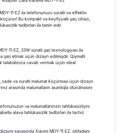
33W Adapter Data Kabellə MDY-11-EZ
Y-11-EZ ilə telefonunuzu sürətli və effektiv
ı köçürün! Bu kompakt və keyfiyyətli şarj cihazı,
kəsizlik tədbirləri ilə təmin edir.
MDY-11-EZ, 33W sürətli şarj texnologiyası ilə
ə şarj etmək üçün dizayn edilmişdir. Qiymətli
ik tələbatınıza cavab vermək üçün ideal
ə, sade və sürətli məlumat köçürməsi üçün dizayn
niz arasında məlumatların asanlıqla ötürülməsini
lefonunuzun və məlumatlarınızın təhlükəsizliyini
ellə əlavə təhlükəsizlik tədbirləri ilə təchiz
 dizaynı sayəsində Xiaomi MDY-11-EZ, istifadəni