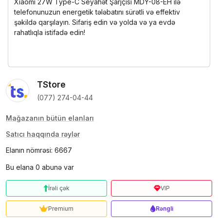
Xiaomi 27W Type-C Seyahət Şarjçısı MDY-08-EH ilə
telefonunuzun energetik tələbatını sürətli və effektiv
şəkildə qarşılayın. Sifariş edin və yolda və ya evdə
rahatlıqla istifadə edin!
TStore
(077) 274-04-44
Mağazanın bütün elanları
Satıcı haqqında rəylər
Elanın nömrəsi: 6667
Bu elana 0 abunə var
İrəli çək
VIP
Premium
Rəngli