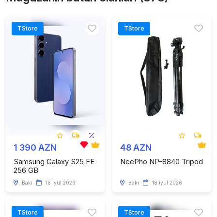
TStore
TStore
1 390 AZN
48 AZN
Samsung Galaxy S25 FE
NeePho NP-8840 Tripod
256 GB
Bakı
16 iyul 2026
Bakı
18 iyul 2026
TStore
TStore