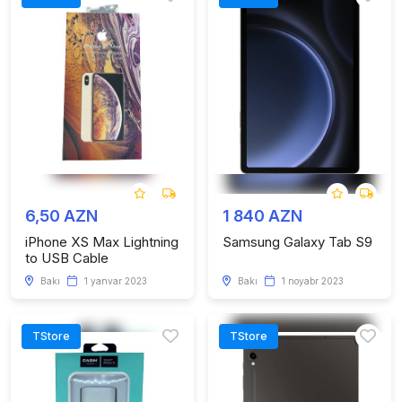
6,50 AZN
1 840 AZN
iPhone XS Max Lightning
Samsung Galaxy Tab S9
to USB Cable
Bakı
1 yanvar 2023
Bakı
1 noyabr 2023
TStore
TStore