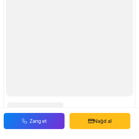
Zəng et
Nağd al