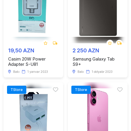
19,50 AZN
2 250 AZN
Casim 20W Power
Samsung Galaxy Tab
Adapter S-U81
S9+
Bakı
1 yanvar 2023
Bakı
1 oktyabr 2023
TStore
TStore