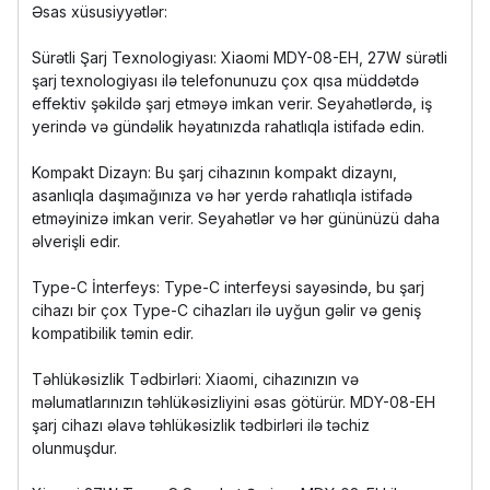
Əsas xüsusiyyətlər:
Sürətli Şarj Texnologiyası: Xiaomi MDY-08-EH, 27W sürətli
şarj texnologiyası ilə telefonunuzu çox qısa müddətdə
effektiv şəkildə şarj etməyə imkan verir. Seyahətlərdə, iş
yerində və gündəlik həyatınızda rahatlıqla istifadə edin.
Kompakt Dizayn: Bu şarj cihazının kompakt dizaynı,
asanlıqla daşımağınıza və hər yerdə rahatlıqla istifadə
etməyinizə imkan verir. Seyahətlər və hər gününüzü daha
əlverişli edir.
Type-C İnterfeys: Type-C interfeysi sayəsində, bu şarj
cihazı bir çox Type-C cihazları ilə uyğun gəlir və geniş
kompatibilik təmin edir.
Təhlükəsizlik Tədbirləri: Xiaomi, cihazınızın və
məlumatlarınızın təhlükəsizliyini əsas götürür. MDY-08-EH
şarj cihazı əlavə təhlükəsizlik tədbirləri ilə təchiz
olunmuşdur.