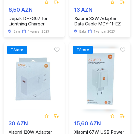
6,50 AZN
13 AZN
Depak DH-G07 for
Xiaomi 33W Adapter
Lightning Charger
Data Cable MDY-11-EZ
Bakı
1 yanvar 2023
Bakı
1 yanvar 2023
TStore
TStore
30 AZN
15,60 AZN
Xiaomi 120W Adapter
Xiaomi 67W USB Power