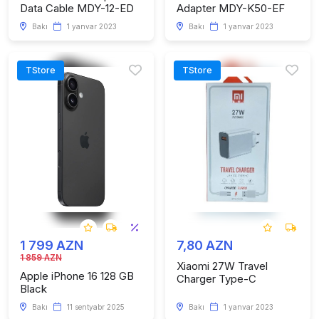
Data Cable MDY-12-ED
Adapter MDY-K50-EF
Bakı
1 yanvar 2023
Bakı
1 yanvar 2023
TStore
TStore
1 799 AZN
7,80 AZN
1 859 AZN
Xiaomi 27W Travel
Apple iPhone 16 128 GB
Charger Type-C
Black
Bakı
11 sentyabr 2025
Bakı
1 yanvar 2023