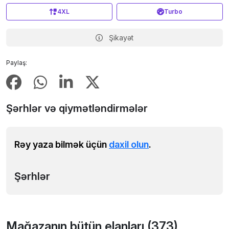
4XL
Turbo
Şikayət
Paylaş:
Şərhlər və qiymətləndirmələr
Rəy yaza bilmək üçün
daxil olun
.
Şərhlər
Mağazanın bütün elanları (373)