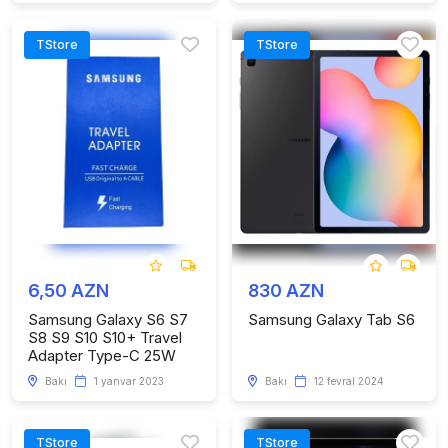
TStore
TStore
6,50 AZN
830 AZN
Samsung Galaxy S6 S7
Samsung Galaxy Tab S6
S8 S9 S10 S10+ Travel
Adapter Type-C 25W
Bakı
1 yanvar 2023
Bakı
12 fevral 2024
TStore
TStore