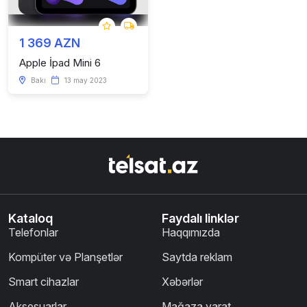
1 369 AZN
Apple İpad Mini 6
Bakı
13 may 2023
Kataloq
Faydalı linklər
Telefonlar
Haqqımızda
Kompüter və Planşetlər
Saytda reklam
Smart cihazlar
Xəbərlər
Aksesuarlar
Mağaza yarat