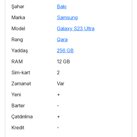
Şəhər
Bakı
Marka
Samsung
Model
Galaxy S23 Ultra
Rəng
Qara
Yaddaş
256 GB
RAM
12 GB
Sim-kart
2
Zəmanət
Var
Yeni
+
Barter
-
Çatdırılma
+
Kredit
-