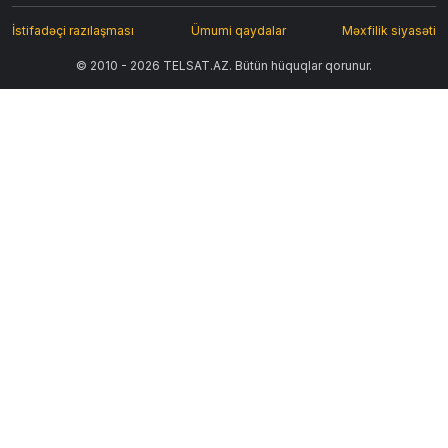
İstifadəçi razılaşması
Ümumi qaydalar
Məxfilik siyasəti
© 2010 - 2026 TELSAT.AZ. Bütün hüquqlar qorunur.