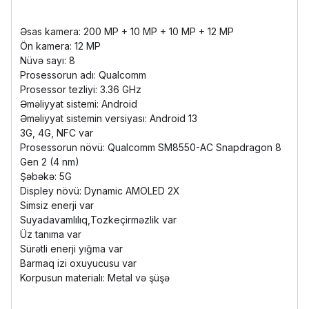
Əsas kamera: 200 MP + 10 MP + 10 MP + 12 MP
Ön kamera: 12 MP
Nüvə sayı: 8
Prosessorun adı: Qualcomm
Prosessor tezliyi: 3.36 GHz
Əməliyyat sistemi: Android
Əməliyyat sistemin versiyası: Android 13
3G, 4G, NFC var
Prosessorun növü: Qualcomm SM8550-AC Snapdragon 8
Gen 2 (4 nm)
Şəbəkə: 5G
Displey növü: Dynamic AMOLED 2Х
Simsiz enerji var
Suyadavamlılıq,Tozkeçirməzlik var
Üz tanıma var
Sürətli enerji yığma var
Barmaq izi oxuyucusu var
Korpusun materialı: Metal və şüşə