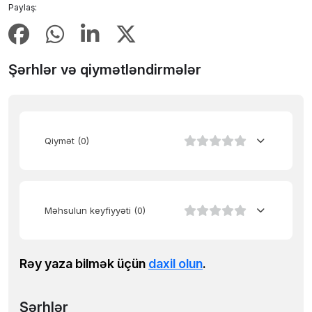
Paylaş:
Şərhlər və qiymətləndirmələr
Qiymət
(0)
Məhsulun keyfiyyəti
(0)
Rəy yaza bilmək üçün
daxil olun
.
Şərhlər