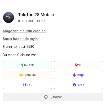
Telefon 28 Mobile
(070) 806-00-57
Mağazanın bütün elanları
Satıcı haqqında rəylər
Elanın nömrəsi: 5530
Bu elana 0 abunə var
İrəli çək
VIP
Premium
Rəngli
4XL
Turbo
Şikayət