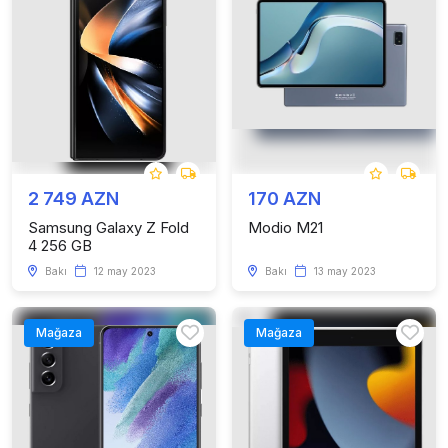
2 749 AZN
170 AZN
Samsung Galaxy Z Fold
Modio M21
4 256 GB
Bakı
12 may 2023
Bakı
13 may 2023
Mağaza
Mağaza