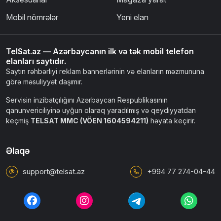
Mobil nömrələr
Yeni elan
TelSat.az — Azərbaycanın ilk və tək mobil telefon
elanları saytıdır.
Saytın rəhbərliyi reklam bannerlərinin və elanların məzmununa
görə məsuliyyət daşımır.
Servisin inzibatçılığını Azərbaycan Respublikasının
qanunvericiliyinə uyğun olaraq yaradılmış və qeydiyyatdan
keçmiş
TELSAT MMC (VÖEN 1604594211)
həyata keçirir.
Əlaqə
support@telsat.az
+994 77 274-04-44