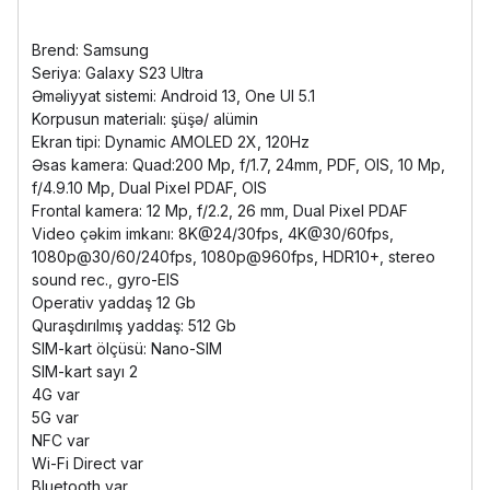
Brend: Samsung
Seriya: Galaxy S23 Ultra
Əməliyyat sistemi: Android 13, One UI 5.1
Korpusun materialı: şüşə/ alümin
Ekran tipi: Dynamic AMOLED 2X, 120Hz
Əsas kamera: Quad:200 Mp, f/1.7, 24mm, PDF, OIS, 10 Mp,
f/4.9.10 Mp, Dual Pixel PDAF, OIS
Frontal kamera: 12 Mp, f/2.2, 26 mm, Dual Pixel PDAF
Video çəkim imkanı: 8K@24/30fps, 4K@30/60fps,
1080p@30/60/240fps, 1080p@960fps, HDR10+, stereo
sound rec., gyro-EIS
Operativ yaddaş 12 Gb
Quraşdırılmış yaddaş: 512 Gb
SIM-kart ölçüsü: Nano-SIM
SIM-kart sayı 2
4G var
5G var
NFC var
Wi-Fi Direct var
Bluetooth var