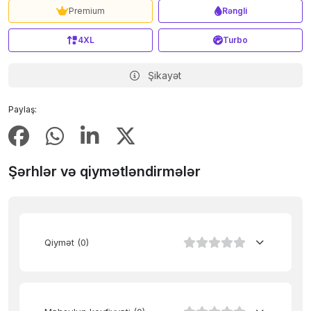
Premium
Rəngli
4XL
Turbo
Şikayət
Paylaş:
Şərhlər və qiymətləndirmələr
Qiymət
(0)