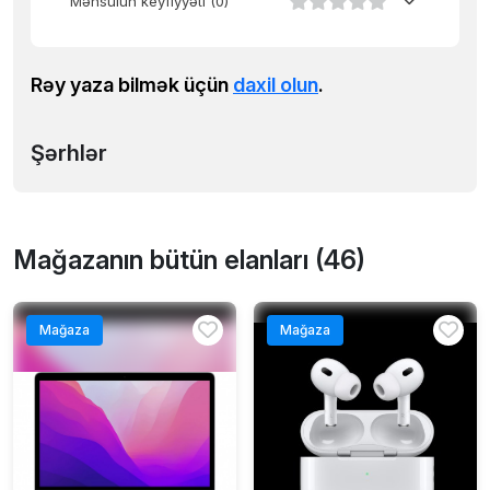
Məhsulun keyfiyyəti
(0)
Rəy yaza bilmək üçün
daxil olun
.
Şərhlər
Mağazanın bütün elanları (46)
Mağaza
Mağaza