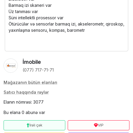
Barmaq izi skaneri var
Üz tanıması var
Süni intellektli prosessor var
Ötürücülər və sensorlar barmaq izi, akselerometr, qiroskop,
yaxınlaşma sensoru, kompas, barometr
İmobile
(077) 717-71-71
Mağazanın bütün elanları
Satıcı haqqında rəylər
Elanın nömrəsi: 3077
Bu elana 0 abunə var
İrəli çək
VIP