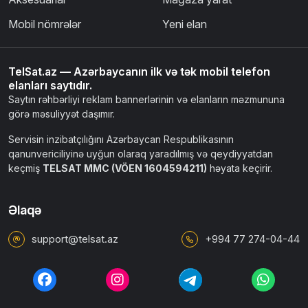
Mobil nömrələr
Yeni elan
TelSat.az — Azərbaycanın ilk və tək mobil telefon
elanları saytıdır.
Saytın rəhbərliyi reklam bannerlərinin və elanların məzmununa
görə məsuliyyət daşımır.
Servisin inzibatçılığını Azərbaycan Respublikasının
qanunvericiliyinə uyğun olaraq yaradılmış və qeydiyyatdan
keçmiş
TELSAT MMC (VÖEN 1604594211)
həyata keçirir.
Əlaqə
support@telsat.az
+994 77 274-04-44