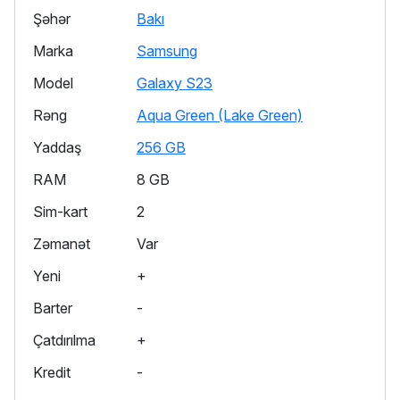
Şəhər
Bakı
Marka
Samsung
Model
Galaxy S23
Rəng
Aqua Green (Lake Green)
Yaddaş
256 GB
RAM
8 GB
Sim-kart
2
Zəmanət
Var
Yeni
+
Barter
-
Çatdırılma
+
Kredit
-