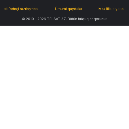
İstifadəçi razılaşması
Ümumi qaydalar
Məxfilik siyasəti
© 2010 - 2026 TELSAT.AZ. Bütün hüquqlar qorunur.