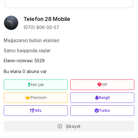
Telefon 28 Mobile
(070) 806-00-57
Mağazanın bütün elanları
Satıcı haqqında rəylər
Elanın nömrəsi: 5529
Bu elana 0 abunə var
İrəli çək
VIP
Premium
Rəngli
4XL
Turbo
Şikayət