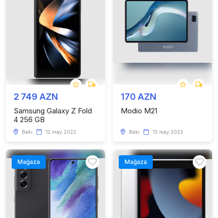
2 749 AZN
170 AZN
Samsung Galaxy Z Fold
Modio M21
4 256 GB
Bakı
12 may 2023
Bakı
13 may 2023
Mağaza
Mağaza