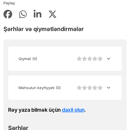
Paylaş:
Şərhlər və qiymətləndirmələr
Qiymət
(0)
Məhsulun keyfiyyəti
(0)
Rəy yaza bilmək üçün
daxil olun
.
Şərhlər