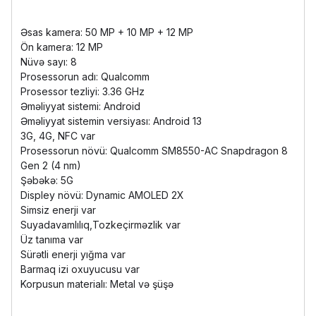
Əsas kamera: 50 MP + 10 MP + 12 MP
Ön kamera: 12 MP
Nüvə sayı: 8
Prosessorun adı: Qualcomm
Prosessor tezliyi: 3.36 GHz
Əməliyyat sistemi: Android
Əməliyyat sistemin versiyası: Android 13
3G, 4G, NFC var
Prosessorun növü: Qualcomm SM8550-AC Snapdragon 8
Gen 2 (4 nm)
Şəbəkə: 5G
Displey növü: Dynamic AMOLED 2Х
Simsiz enerji var
Suyadavamlılıq,Tozkeçirməzlik var
Üz tanıma var
Sürətli enerji yığma var
Barmaq izi oxuyucusu var
Korpusun materialı: Metal və şüşə