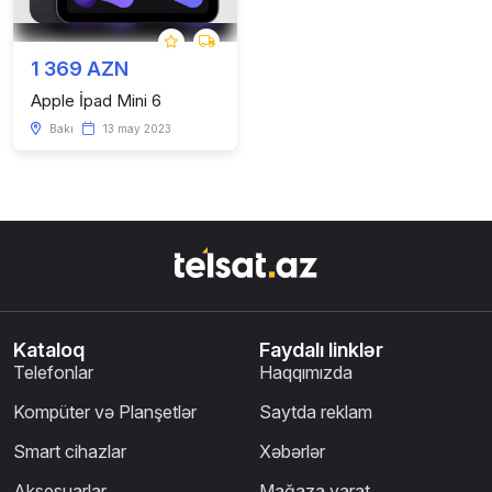
1 369 AZN
Apple İpad Mini 6
Bakı
13 may 2023
Kataloq
Faydalı linklər
Telefonlar
Haqqımızda
Kompüter və Planşetlər
Saytda reklam
Smart cihazlar
Xəbərlər
Aksesuarlar
Mağaza yarat