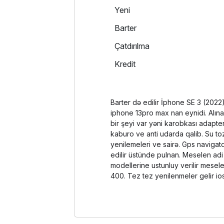
Yeni
Barter
Çatdırılma
Kredit
Barter də edilir İphone SE 3 (202
iphone 13pro max nan eynidi. Alın
bir şeyi var yəni karobkası adapter
kaburo ve anti udarda qalib. Su toz
yenilemeleri ve sairə. Gps navigat
edilir üstünde pulnan. Meselen ad
modellerine ustunluy verilir mese
400. Tez tez yenilenmeler gelir io