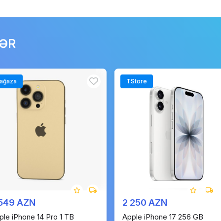
LƏR
ağaza
TStore
 549 AZN
2 250 AZN
ple iPhone 14 Pro 1 TB
Apple iPhone 17 256 GB