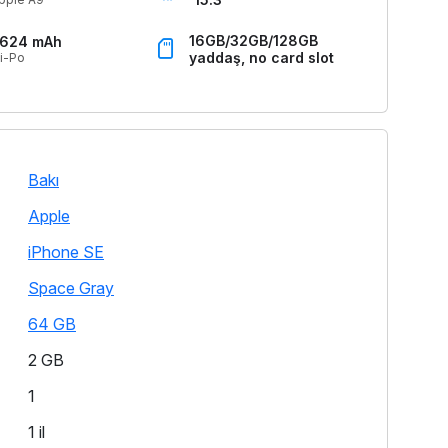
16GB/32GB/128GB
1624 mAh
yaddaş, no card slot
i-Po
Bakı
Apple
iPhone SE
Space Gray
64 GB
2 GB
1
1 il