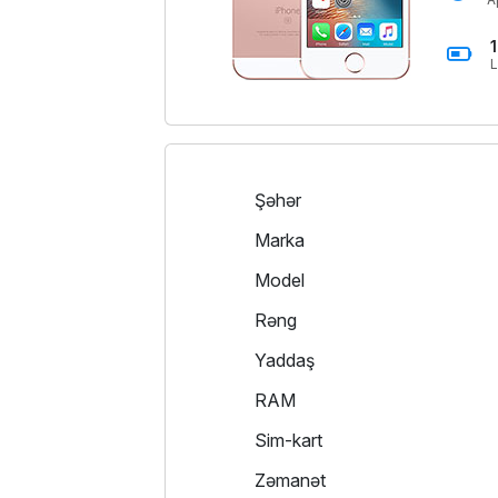
L
Şəhər
Marka
Model
Rəng
Yaddaş
RAM
Sim-kart
Zəmanət