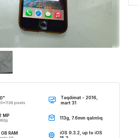
Təqdimat - 2016,
.0"
mart 31
0x1136 pixels
2 MP
113g, 7.6mm qalınlıq
160p
iOS 9.3.2, up to iOS
 GB RAM
15.3
pple A9