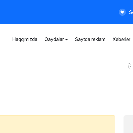
Se
Haqqımızda
Qaydalar
Saytda reklam
Xəbərlər
İstifadəçi razılaşması
Ümumi qaydalar
Məxfilik siyasəti
Ödənişli xidmətlər