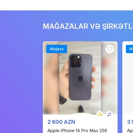
MAĞAZALAR VƏ ŞİRKƏT
Mağaza
M
2 600 AZN
3
Apple iPhone 14 Pro Max 256
Ap