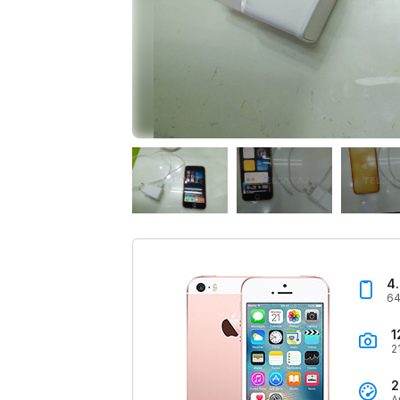
4
64
1
2
2
A