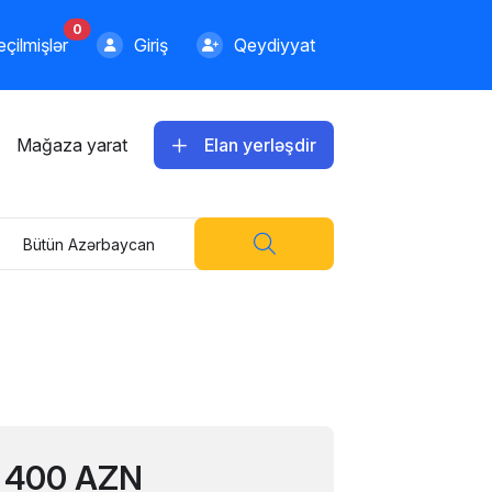
0
çilmişlər
Giriş
Qeydiyyat
Mağaza yarat
Elan yerləşdir
Bütün Azərbaycan
400 AZN