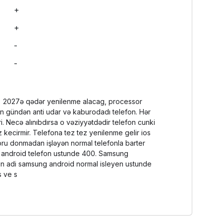
+
+
-
-
2) 2027ə qədər yenilenme alacag, processor
an gündən anti udar və kaburodadı telefon. Hər
i. Necə alınıbdırsa o vəziyyətdədir telefon cunki
 kecirmir. Telefona tez tez yenilenme gelir ios
oru donmadan işləyən normal telefonla barter
i android telefon ustunde 400. Samsung
len adi samsung android normal isleyen ustunde
s ve s