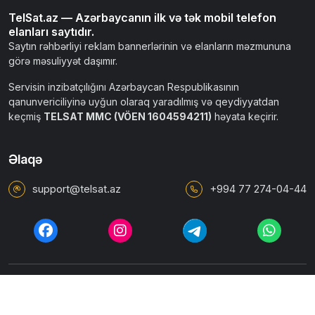
TelSat.az — Azərbaycanın ilk və tək mobil telefon
elanları saytıdır.
Saytın rəhbərliyi reklam bannerlərinin və elanların məzmununa
görə məsuliyyət daşımır.
Servisin inzibatçılığını Azərbaycan Respublikasının
qanunvericiliyinə uyğun olaraq yaradılmış və qeydiyyatdan
keçmiş
TELSAT MMC (VÖEN 1604594211)
həyata keçirir.
Əlaqə
support@telsat.az
+994 77 274-04-44
İstifadəçi razılaşması
Ümumi qaydalar
Məxfilik siyasəti
© 2010 - 2026 TELSAT.AZ. Bütün hüquqlar qorunur.