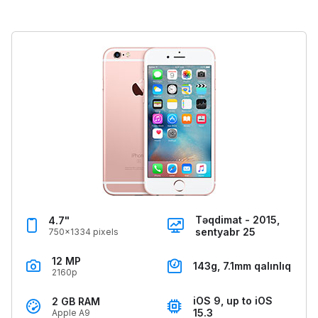
Təqdimat - 2015,
4.7"
sentyabr 25
750x1334 pixels
12 MP
143g, 7.1mm qalınlıq
2160p
iOS 9, up to iOS
2 GB RAM
15.3
Apple A9