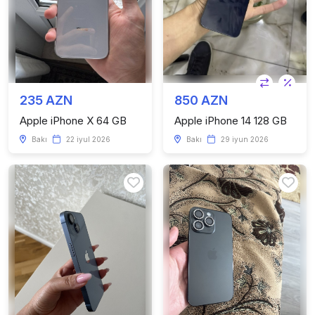
235 AZN
850 AZN
Apple iPhone X 64 GB
Apple iPhone 14 128 GB
Bakı
22 iyul 2026
Bakı
29 iyun 2026