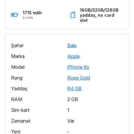
16GB/32GB/128GB
1715 mAh
yaddaş, no card
Li-Ion
slot
Şəhər
Bakı
Marka
Apple
Model
iPhone 6s
Rəng
Rose Gold
Yaddaş
64 GB
RAM
2 GB
Sim-kart
1
Zəmanət
Var
Yeni
-