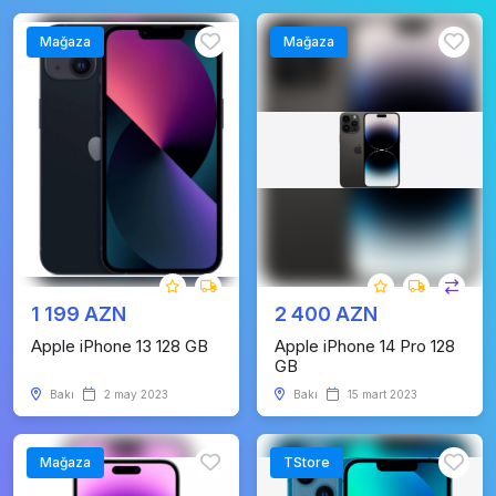
Mağaza
Mağaza
1 199 AZN
2 400 AZN
Apple iPhone 13 128 GB
Apple iPhone 14 Pro 128
GB
Bakı
2 may 2023
Bakı
15 mart 2023
Mağaza
TStore