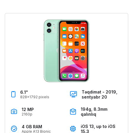
Təqdimat - 2019,
6.1"
sentyabr 20
828x1792 pixels
194g, 8.3mm
12 MP
qalınlıq
2160p
iOS 13, up to iOS
4 GB RAM
15.3
Apple A13 Bionic