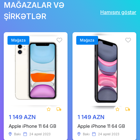
MAĞAZALAR VƏ
Hamısını göstər
ŞİRKƏTLƏR
Mağaza
Mağaza
1 149 AZN
1 149 AZN
Apple iPhone 11 64 GB
Apple iPhone 11 64 GB
Bakı
24 aprel 2023
Bakı
24 aprel 2023