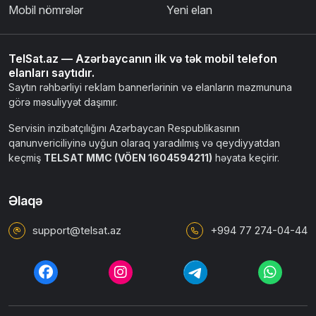
Mobil nömrələr
Yeni elan
TelSat.az — Azərbaycanın ilk və tək mobil telefon
elanları saytıdır.
Saytın rəhbərliyi reklam bannerlərinin və elanların məzmununa
görə məsuliyyət daşımır.
Servisin inzibatçılığını Azərbaycan Respublikasının
qanunvericiliyinə uyğun olaraq yaradılmış və qeydiyyatdan
keçmiş
TELSAT MMC (VÖEN 1604594211)
həyata keçirir.
Əlaqə
support@telsat.az
+994 77 274-04-44