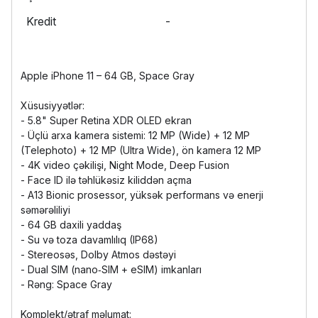
Kredit
-
Apple iPhone 11 – 64 GB, Space Gray
Xüsusiyyətlər:
- 5.8" Super Retina XDR OLED ekran
- Üçlü arxa kamera sistemi: 12 MP (Wide) + 12 MP
(Telephoto) + 12 MP (Ultra Wide), ön kamera 12 MP
- 4K video çəkilişi, Night Mode, Deep Fusion
- Face ID ilə təhlükəsiz kiliddən açma
- A13 Bionic prosessor, yüksək performans və enerji
səmərəliliyi
- 64 GB daxili yaddaş
- Su və toza davamlılıq (IP68)
- Stereosəs, Dolby Atmos dəstəyi
- Dual SIM (nano‑SIM + eSIM) imkanları
- Rəng: Space Gray
Komplekt/ətraf məlumat: