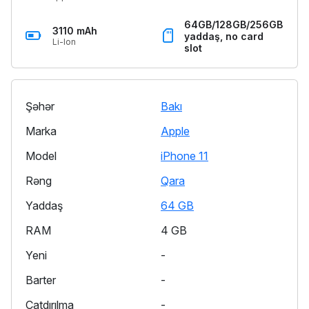
64GB/128GB/256GB
3110 mAh
yaddaş, no card
Li-Ion
slot
Şəhər
Bakı
Marka
Apple
Model
iPhone 11
Rəng
Qara
Yaddaş
64 GB
RAM
4 GB
Yeni
-
Barter
-
Çatdırılma
-