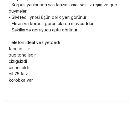
- Korpus yanlarında səs tənzimləmə, səssiz rejim və güc
düymələri
- SIM teqi iynəsi üçün dəlik yeri görünür
- Ekran və korpus görüntülərdə mövcuddur
- Şəkillərdə qoruyucu qutu görünür
Telefon ideal veziyetdedi
face id istir
true tone isdir
cizigsizdi
birinci eldi
pil 75 faiz
korobka var