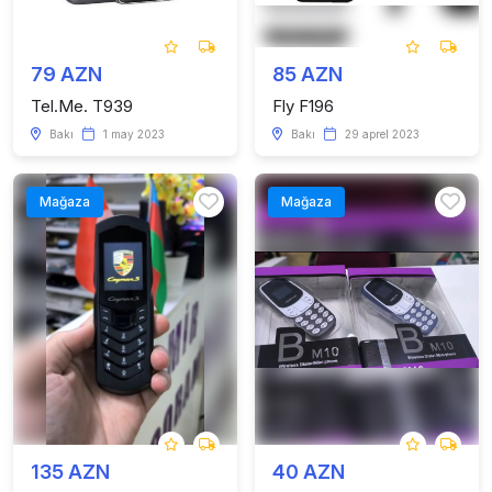
79 AZN
85 AZN
Tel.Me. T939
Fly F196
Bakı
1 may 2023
Bakı
29 aprel 2023
Mağaza
Mağaza
135 AZN
40 AZN