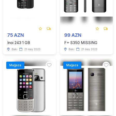
75 AZN
99 AZN
Inoi 243 1 GB
F+ S350 MISSING
Bakı
21 may 2023
Bakı
21 may 2023
Mağaza
Mağaza