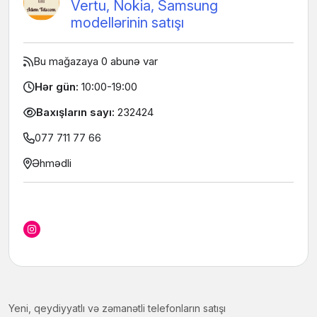
Vertu, Nokia, Samsung
modellərinin satışı
Bu mağazaya 0 abunə var
Hər gün:
10:00-19:00
Baxışların sayı:
232424
077 711 77 66
Əhmədli
Yeni, qeydiyyatlı və zəmanətli telefonların satışı