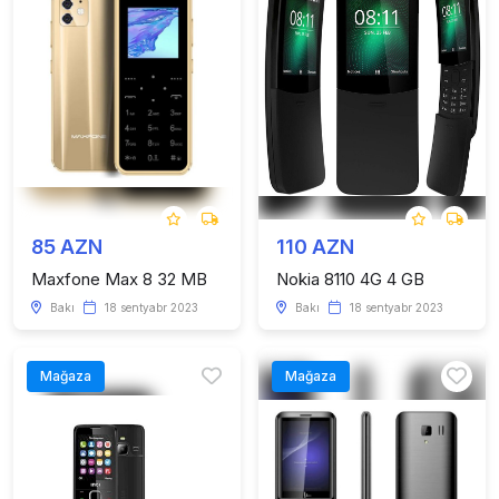
85 AZN
110 AZN
Maxfone Max 8 32 MB
Nokia 8110 4G 4 GB
Bakı
18 sentyabr 2023
Bakı
18 sentyabr 2023
Mağaza
Mağaza