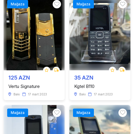
Mağaza
Mağaza
125 AZN
35 AZN
Vertu Signature
Kgtel B110
Bakı
17 mart 2023
Bakı
17 mart 2023
Mağaza
Mağaza