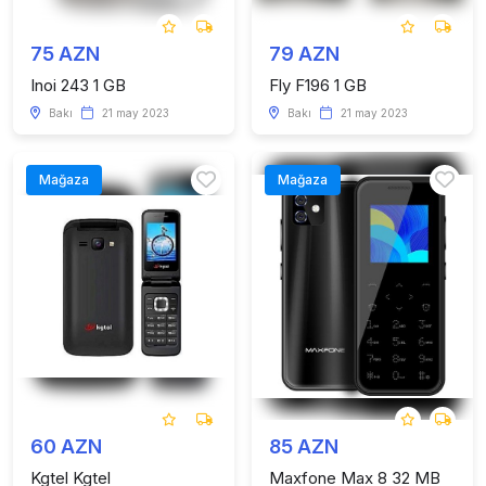
75 AZN
79 AZN
Inoi 243 1 GB
Fly F196 1 GB
Bakı
21 may 2023
Bakı
21 may 2023
Mağaza
Mağaza
60 AZN
85 AZN
Kgtel Kgtel
Maxfone Max 8 32 MB