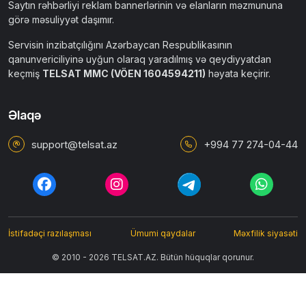
Saytın rəhbərliyi reklam bannerlərinin və elanların məzmununa
görə məsuliyyət daşımır.
Servisin inzibatçılığını Azərbaycan Respublikasının
qanunvericiliyinə uyğun olaraq yaradılmış və qeydiyyatdan
keçmiş
TELSAT MMC (VÖEN 1604594211)
həyata keçirir.
Əlaqə
support@telsat.az
+994 77 274-04-44
İstifadəçi razılaşması
Ümumi qaydalar
Məxfilik siyasəti
© 2010 - 2026 TELSAT.AZ. Bütün hüquqlar qorunur.