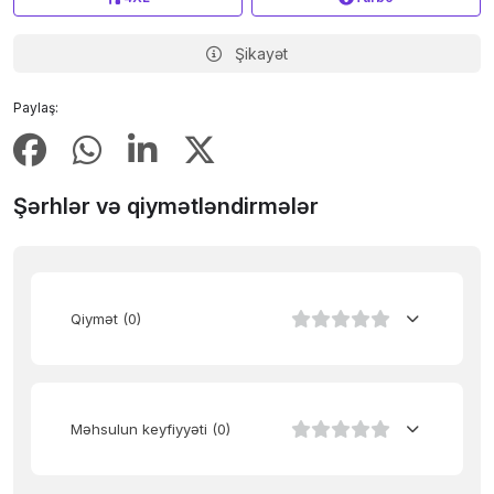
Şikayət
Paylaş:
Şərhlər və qiymətləndirmələr
Qiymət
(0)
Məhsulun keyfiyyəti
(0)