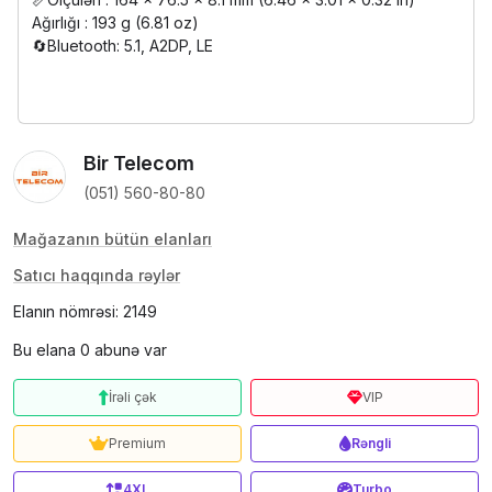
Ağırlığı : 193 g (6.81 oz)
🔄Bluetooth: 5.1, A2DP, LE
Bir Telecom
(051) 560-80-80
Mağazanın bütün elanları
Satıcı haqqında rəylər
Elanın nömrəsi: 2149
Bu elana 0 abunə var
İrəli çək
VIP
Premium
Rəngli
4XL
Turbo