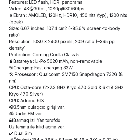
Features: LED flash, HDR, panorama
Video: 4K@30fps, 1080p@30/60fps
📱Ekran : AMOLED, 120Hz, HDR10, 450 nits (typ), 1200 nits
(peak)
Size: 6.67 inches, 107.4 cm2 (~85.6% screen-to-body
ratio)
Resolution: 1080 x 2400 pixels, 20:9 ratio (~395 ppi
density)
Protection: Corning Gorilla Glass 5
🔋Batareya : Li-Po 5020 mAh, non-removable
🔌Charging: Fast charging 33W
🛠️ Prosessor : Qualcomm SM7150 Snapdragon 732G (8
nm)
CPU: Octa-core (2x2.3 GHz Kryo 470 Gold & 6x1.8 GHz
Kryo 470 Silver)
GPU: Adreno 618
🎧3.5mm qulaqcıq girişi var.
📻 Radio FM var
🔐Barmaq izi: Yan tərəfdə
Üz tanıma ilə kilid açma var.
✔️ Dual Sim
📏Ölçüləri : 164 x 76.5 x 8.1 mm (6.46 x 3.01 x 0.32 in)