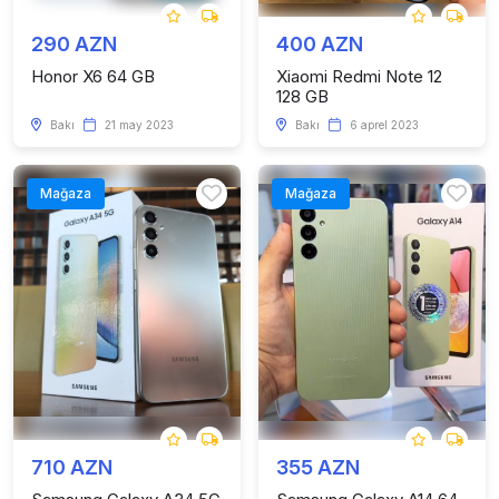
290 AZN
400 AZN
Honor X6 64 GB
Xiaomi Redmi Note 12
128 GB
Bakı
21 may 2023
Bakı
6 aprel 2023
Mağaza
Mağaza
710 AZN
355 AZN