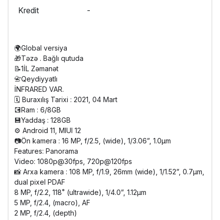
Kredit
-
🌍Global versiya
🎁Təzə . Bağlı qutuda
📝1İL Zəmanət
📇Qeydiyyatlı
İNFRARED VAR.
🗓️ Buraxılış Tarixi : 2021, 04 Mart
💽Ram : 6/8GB
💾Yaddaş : 128GB
⚙️ Android 11, MIUI 12
📷Ön kamera : 16 MP, f/2.5, (wide), 1/3.06”, 1.0µm
Features: Panorama
Video: 1080p@30fps, 720p@120fps
📸 Arxa kamera : 108 MP, f/1.9, 26mm (wide), 1/1.52”, 0.7µm,
dual pixel PDAF
8 MP, f/2.2, 118˚ (ultrawide), 1/4.0”, 1.12µm
5 MP, f/2.4, (macro), AF
2 MP, f/2.4, (depth)