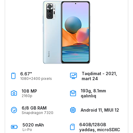
Təqdimat - 2021,
6.67"
mart 24
1080x2400 pixels
193g, 8.1mm
108 MP
qalınlıq
2160p
6/8 GB RAM
Android 11, MIUI 12
Snapdragon 732G
64GB/128GB
5020 mAh
yaddaş, microSDXC
Li-Po