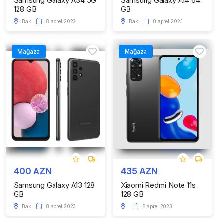
Samsung Galaxy A34 5G
Samsung Galaxy A14 64
128 GB
GB
Bakı
8 aprel 2023
Bakı
8 aprel 2023
Mağaza
Mağaza
400 AZN
435 AZN
Samsung Galaxy A13 128
Xiaomi Redmi Note 11s
GB
128 GB
Bakı
8 aprel 2023
8 aprel 2023