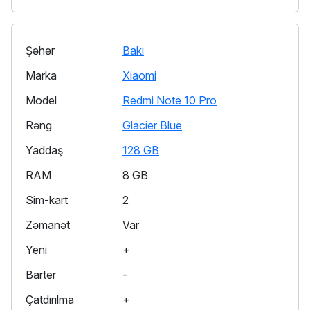
Şəhər
Bakı
Marka
Xiaomi
Model
Redmi Note 10 Pro
Rəng
Glacier Blue
Yaddaş
128 GB
RAM
8 GB
Sim-kart
2
Zəmanət
Var
Yeni
+
Barter
-
Çatdırılma
+