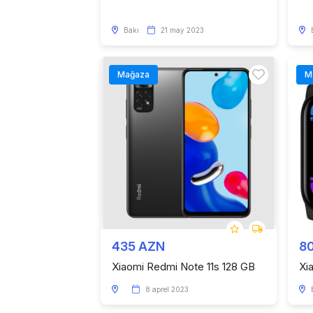
Bakı
21 may 2023
Mağaza
M
435 AZN
8
Xiaomi Redmi Note 11s 128 GB
Xi
8 aprel 2023