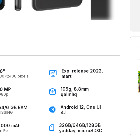
Exp. release 2022,
.6"
mart
80x2408 pixels
195g, 8.8mm
0 MP
qalınlıq
080p
Android 12, One UI
/4/6 GB RAM
4.1
ISSING
32GB/64GB/128GB
5000 mAh
yaddaş, microSDXC
i-Po