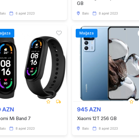
GB
Bakı
6 aprel 2023
Bakı
8 aprel 2023
ağaza
Mağaza
0 AZN
945 AZN
aomi Mi Band 7
Xiaomi 12T 256 GB
Bakı
8 aprel 2023
Bakı
8 aprel 2023