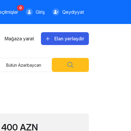
0
çilmişlər
Giriş
Qeydiyyat
Mağaza yarat
Elan yerləşdir
Bütün Azərbaycan
400 AZN