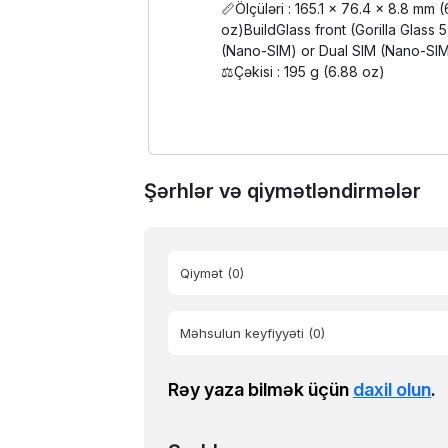
📏Ölçüləri : 165.1 x 76.4 x 8.8 mm 
oz)BuildGlass front (Gorilla Glass 
(Nano-SIM) or Dual SIM (Nano-SIM
⚖️Çəkisi : 195 g (6.88 oz)
Şərhlər və qiymətləndirmələr
Qiymət
(0)
Məhsulun keyfiyyəti
(0)
Rəy yaza bilmək üçün
daxil olun
.