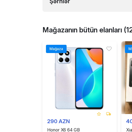
Şərhlər
Mağazanın bütün elanları (1
Mağaza
M
290 AZN
4
Honor X6 64 GB
Xi