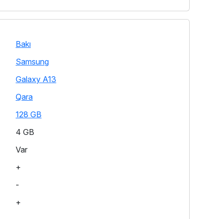
Bakı
Samsung
Galaxy A13
Qara
128 GB
4 GB
Var
+
-
+