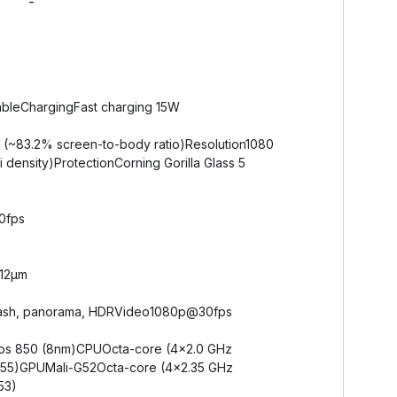
-
bleChargingFast charging 15W
 (~83.2% screen-to-body ratio)Resolution1080
i density)ProtectionCorning Gorilla Glass 5
0fps
1.12µm
 flash, panorama, HDRVideo1080p@30fps
ynos 850 (8nm)CPUOcta-core (4x2.0 GHz
A55)GPUMali-G52Octa-core (4x2.35 GHz
53)