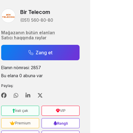
Bir Telecom
(051) 560-80-80
Mağazanın bütün elanları
Satıcı haqqında rəylər
Zəng et
Elanın nömrəsi: 2857
Bu elana 0 abunə var
Paylaş:
İrəli çək
VIP
Premium
Rəngli