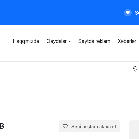
Se
Haqqımızda
Qaydalar
Saytda reklam
Xəbərlər
İstifadəçi razılaşması
Ümumi qaydalar
Məxfilik siyasəti
Ödənişli xidmətlər
GB
Seçilmişlərə əlavə et