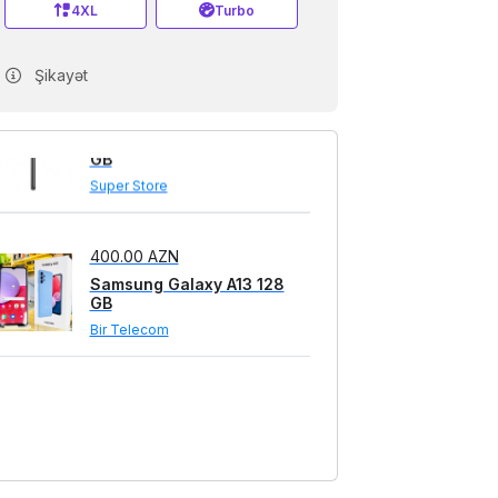
4XL
Turbo
Şikayət
275.00 AZN
Samsung Galaxy A13 128
GB
Super Store
400.00 AZN
Samsung Galaxy A13 128
GB
Bir Telecom