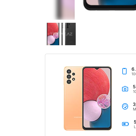
6
10
5
1
3
M
L