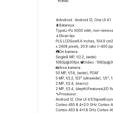
Kredit
⚙️Android : Android 12, One UI 4.1
🔋Batareya :
TypeLi-Po 5000 mAh, non-remova
📱Ekran tipi:
PLS LCDSize6.6 inches, 104.9 cm2
x 2408 pixels, 20:9 ratio (~400 pp
📷Ön kamera :
Single8 MP, f/2.2, (wide)
1080p@30fps 📽️Video : 1080p@3
📸Arxa kamera :
50 MP, f/1.8, (wide), PDAF
5 MP, f/2.2, 123˚ (ultrawide), 1/5", 
2 MP, f/2.4, (macro)
2 MP, f/2.4, (depth)FeaturesLED
🔧Prosessor :
Android 12, One UI 4.1ChipsetEx
Cortex-A55 & 4x2.0 GHz Cortex-
Cortex-A53 & 4x1.8 GHz Cortex-A