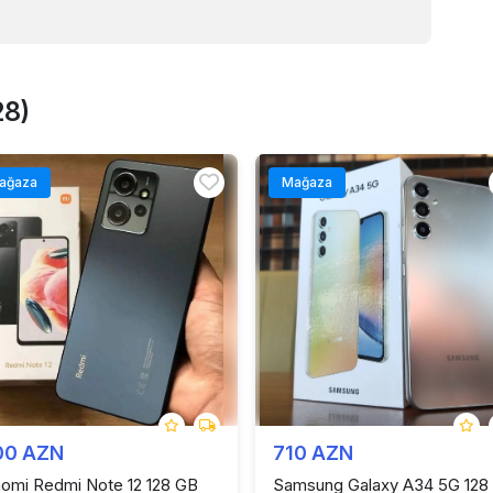
28)
ağaza
Mağaza
00 AZN
710 AZN
aomi Redmi Note 12 128 GB
Samsung Galaxy A34 5G 128