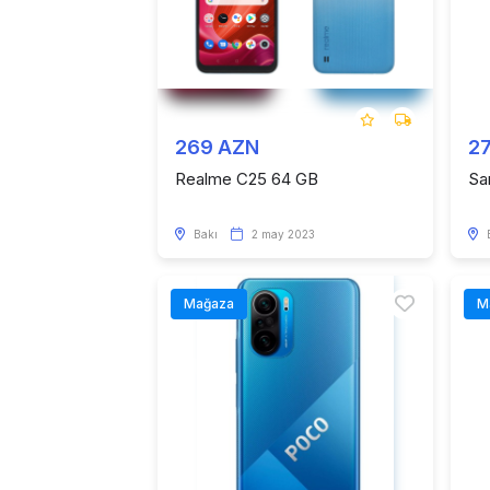
269 AZN
2
Realme C25 64 GB
Sa
Bakı
2 may 2023
Mağaza
M