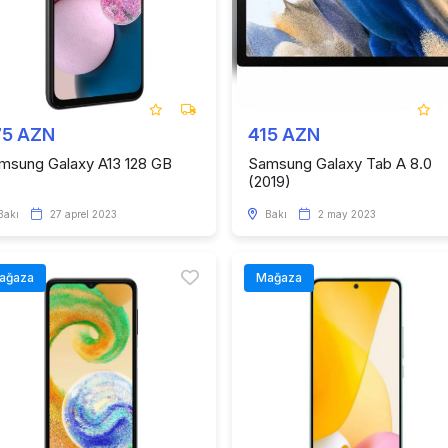
75 AZN
415 AZN
msung Galaxy A13 128 GB
Samsung Galaxy Tab A 8.0
(2019)
Bakı
27 aprel 2023
Bakı
2 may 2023
ağaza
Mağaza