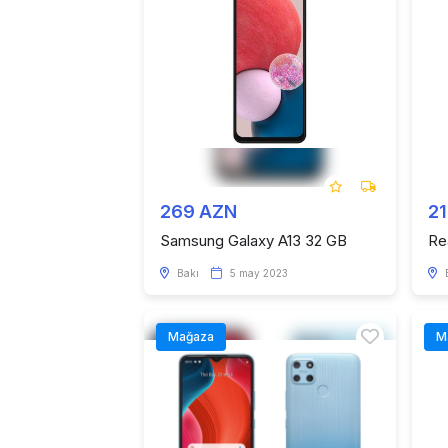
269 AZN
2
Samsung Galaxy A13 32 GB
Re
Bakı
5 may 2023
Mağaza
M