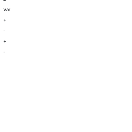
Var
+
-
+
-