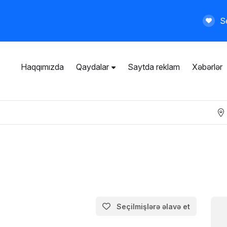
Se
Haqqımızda
Qaydalar
Saytda reklam
Xəbərlər
İstifadəçi razılaşması
Ümumi qaydalar
Məxfilik siyasəti
Ödənişli xidmətlər
Seçilmişlərə əlavə et