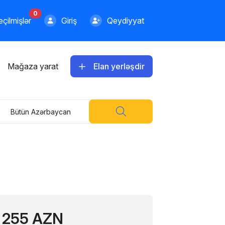
0
çilmişlər
Giriş
Qeydiyyat
Mağaza yarat
Elan yerləşdir
Bütün Azərbaycan
255 AZN