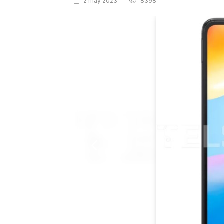
2 may 2023
8398