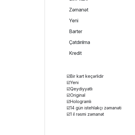
Zəmanət
Yeni
Barter
Çatdırılma
Kredit
☑️Bir kart keçərlidir
☑️Yeni
☑️Qeydiyyatlı
☑️Original
☑️Hologramlı
☑️14 gün istehlakçı zəmanəti
☑️1 il rəsmi zəmanət