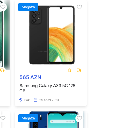
Mağaza
565 AZN
Samsung Galaxy A33 5G 128
GB
Bakı
29 aprel 2023
Mağaza