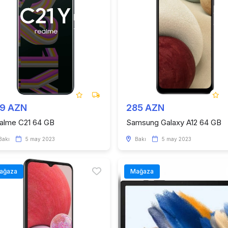
19 AZN
285 AZN
alme C21 64 GB
Samsung Galaxy A12 64 GB
Bakı
5 may 2023
Bakı
5 may 2023
ağaza
Mağaza