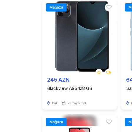
Mağaza
M
245 AZN
6
Blackview A95 128 GB
Sa
Bakı
21 may 2023
Mağaza
M