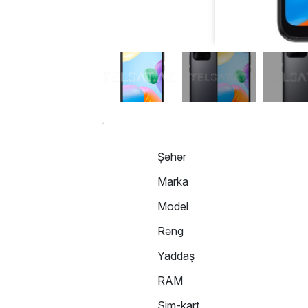
Şəhər
Marka
Model
Rəng
Yaddaş
RAM
Sim-kart