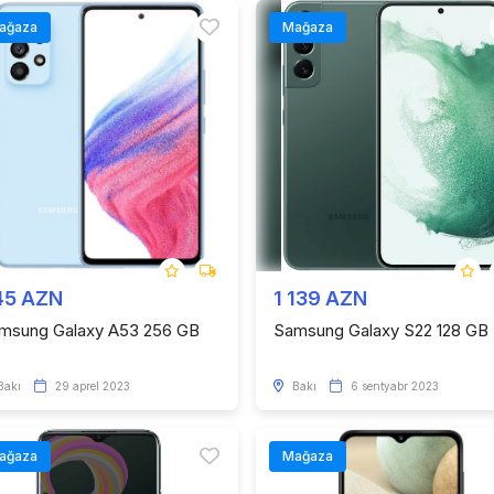
ağaza
Mağaza
45 AZN
1 139 AZN
msung Galaxy A53 256 GB
Samsung Galaxy S22 128 GB
Bakı
29 aprel 2023
Bakı
6 sentyabr 2023
ağaza
Mağaza