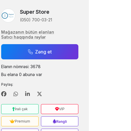
Super Store
(050) 700-03-21
Mağazanın bütün elanları
Satıcı haqqında rəylər
Zəng et
Elanın nömrəsi: 3678
Bu elana 0 abunə var
Paylaş:
İrəli çək
VIP
Premium
Rəngli