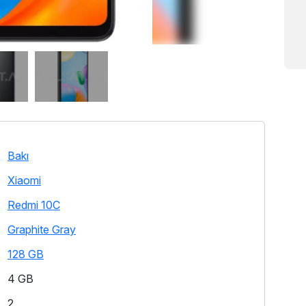
Bakı
Xiaomi
Redmi 10C
Graphite Gray
128 GB
4 GB
2